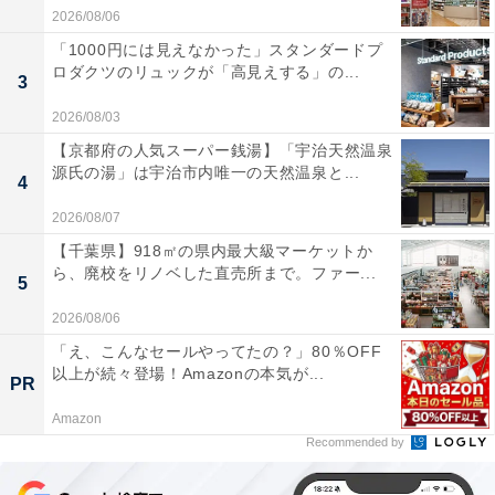
2026/08/06
「1000円には見えなかった」スタンダードプ
ロダクツのリュックが「高見えする」の...
3
2026/08/03
【京都府の人気スーパー銭湯】「宇治天然温泉
源氏の湯」は宇治市内唯一の天然温泉と...
4
2026/08/07
【千葉県】918㎡の県内最大級マーケットか
ら、廃校をリノベした直売所まで。ファー...
5
2026/08/06
「え、こんなセールやってたの？」80％OFF
以上が続々登場！Amazonの本気が...
PR
Amazon
Recommended by