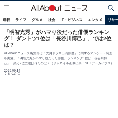
連載
ライフ
グルメ
社会
IT・ビジネス
エンタメ
リサ
「明智光秀」がハマり役だった俳優ランキン
グ！ ダントツ1位は「長谷川博己」、では2位
は？
All About ニュース編集部は「大河ドラマ出演俳優」に関するアンケート調査
を実施。「明智光秀がハマり役だった俳優」ランキング1位は「長谷川博
己」、続く2位に選ばれたのは？（サムネイル画像出典：NHKアーカイブス）
2025.09.14
くま なかこ