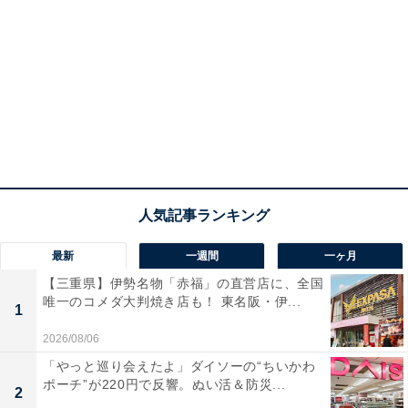
最新
一週間
一ヶ月
【三重県】伊勢名物「赤福」の直営店に、全国
唯一のコメダ大判焼き店も！ 東名阪・伊...
1
2026/08/06
「やっと巡り会えたよ」ダイソーの“ちいかわ
ポーチ”が220円で反響。ぬい活＆防災...
2