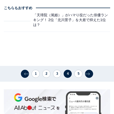
こちらもおすすめ
「天璋院（篤姫）」がハマり役だった俳優ラン
キング！ 2位「北川景子」を大差で抑えた1位
は？
1
2
3
4
5