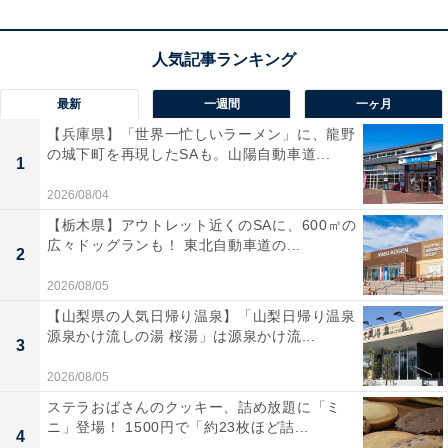
最新
一週間
一ヶ月
【兵庫県】「世界一忙しいラーメン」に、龍野
の城下町を再現したSAも。山陽自動車道...
1
2026/08/04
【栃木県】アウトレット近くのSAに、600㎡の
広々ドッグランも！ 東北自動車道の...
2
2026/08/05
【山梨県の人気日帰り温泉】「山梨日帰り温泉
源泉かけ流しの湯 桜湯」は源泉かけ流...
3
2026/08/05
ステラおばさんのクッキー、詰め放題に「ミ
ニ」登場！ 1500円で「約23枚ほど詰...
4