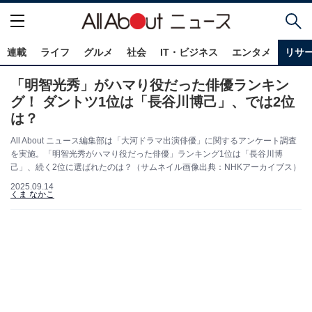
連載
ライフ
グルメ
社会
IT・ビジネス
エンタメ
リサ
「明智光秀」がハマり役だった俳優ランキン
グ！ ダントツ1位は「長谷川博己」、では2位
は？
All About ニュース編集部は「大河ドラマ出演俳優」に関するアンケート調査
を実施。「明智光秀がハマり役だった俳優」ランキング1位は「長谷川博
己」、続く2位に選ばれたのは？（サムネイル画像出典：NHKアーカイブス）
2025.09.14
くま なかこ