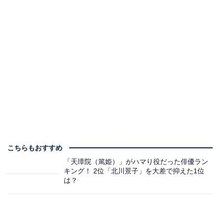
こちらもおすすめ
「天璋院（篤姫）」がハマり役だった俳優ラン
キング！ 2位「北川景子」を大差で抑えた1位
は？