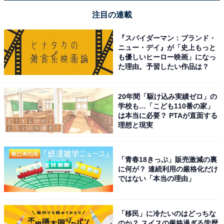
注目の連載
『スパイダーマン：ブランド・
ニュー・デイ』が「史上もっと
も優しいヒーロー映画」になっ
た理由。予習したい作品は？
20年間「駆け込み実績ゼロ」の
学校も…「こども110番の家」
は本当に必要？ PTAが直面する
理想と現実
「青春18きっぷ」販売激減の裏
に何が？ 連続利用の厳格化だけ
ではない「本当の理由」
「移民」に冷たいのはどっちな
のか？ スイスの厳格過ぎる学歴