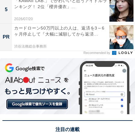
「KAWAII LAB.」でかわいいと思うアイドルラ
ンキング！ 2位「櫻井優衣」...
5
2026/07/20
カードローン50万円以上の人は、返済を3～6
View this post on Instagram
ヶ月停止して『大幅に減額してから返済...
PR
渋谷法務総合事務所
Recommended by
A post shared by 松岡茉優 (@mayu_matsuoka_koushiki)
アイドルグループ・Hey！Say！JUMPのメンバーで俳優
注目の連載
の有岡大貴さんと松岡茉優さんは、2024年6月に結婚を