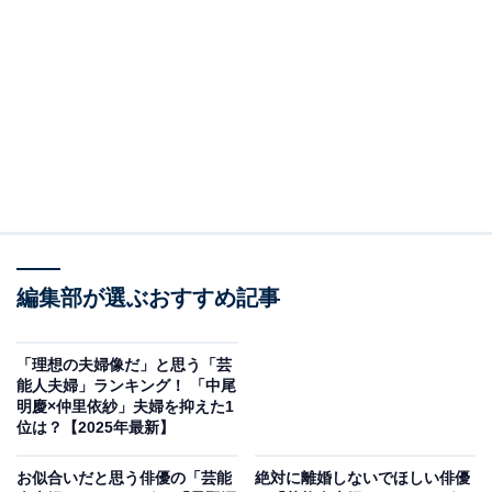
送のテレビドラマ『リコハイ!!』（TBS系）での共演がき
っかけで2022年に結婚。黒羽さんは、「ジュノン・スー
パーボーイ・コンテスト」で準グランプリを受賞し、ミ
ュージカル『テニスの王子様』や『刀剣乱舞』など数多
くの舞台作品に出演。桜井さんは、テレビドラマ『真犯
人フラグ』（日本テレビ系）やNHK連続テレビ小説『虎
に翼』などに出演し、演技派俳優として知られていま
す。
編集部が選ぶおすすめ記事
桜井さんはトーク番組などで、7歳年下の黒羽さんとの
結婚生活では、“一人だけの時間”も大切にしていること
を明かしています。
「理想の夫婦像だ」と思う「芸
能人夫婦」ランキング！ 「中尾
明慶×仲里依紗」夫婦を抑えた1
回答者からは、「イメージが正反対だからびっくりし
位は？【2025年最新】
た」（40代女性／群馬県）、「結婚しているイメージが
お似合いだと思う俳優の「芸能
絶対に離婚しないでほしい俳優
なかったので」（50代男性／愛知県）、「結婚するタイ