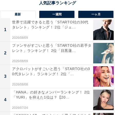
最新
一週間
一ヶ月
世界で活躍できると思う「STARTO社の30代
タレント」ランキング！ 2位「ジェ...
1
2026/08/09
ファンサがすごいと思う「STARTO社の若手タ
レント」ランキング！ 2位「目黒蓮...
2
1位：有岡大貴／Hey! Say! JUMP×松岡茉優／33
票
2026/08/09
アクロバットがすごいと思う「STARTO社の3
0代タレント」ランキング！ 2位「...
3
2026/08/08
「HANA」の好きなメンバーランキング！ 2位
「YURI」を抑えた1位は？【20...
4
2026/07/24