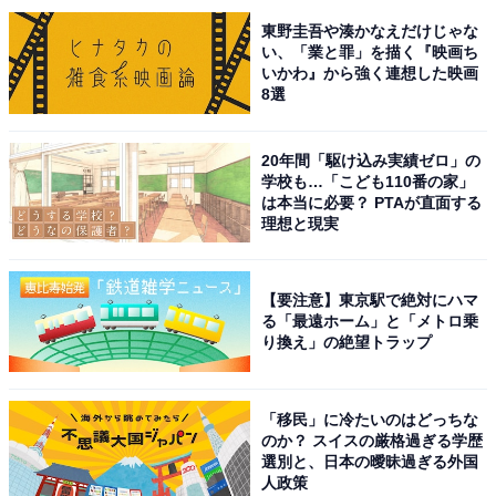
発表。有岡さんはテレビドラマ『コード・ブルー』シリ
東野圭吾や湊かなえだけじゃな
ーズ（フジテレビ系）や映画『シン・ウルトラマン』、
い、「業と罪」を描く『映画ち
いかわ』から強く連想した映画
松岡さんは映画『ちはやふる』シリーズやテレビドラマ
8選
『コウノドリ』（TBS系）など、数多くの作品に出演し
ています。
20年間「駆け込み実績ゼロ」の
学校も…「こども110番の家」
2人とも子役から活躍し、漫画『ワンピース』が好きと
は本当に必要？ PTAが直面する
理想と現実
いう共通点から意気投合し、8年の交際期間を経ての結
婚に、ファンからも祝福の声が殺到しました。
【要注意】東京駅で絶対にハマ
る「最遠ホーム」と「メトロ乗
回答者からは、「二人ともまだ若い感じに見えるのでび
り換え」の絶望トラップ
っくり！」（50代女性／青森県）、「組み合わせが意外
だなと感じる二人」（30代女性／東京都）、「まず有岡
くんが童顔過ぎて結婚してるイメージがなく、松岡茉優
「移民」に冷たいのはどっちな
のか？ スイスの厳格過ぎる学歴
さんもプライベートがミステリアスな雰囲気があったた
選別と、日本の曖昧過ぎる外国
め、この2人が夫婦だと知った時はとても驚きました」
人政策