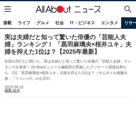
連載
ライフ
グルメ
社会
IT・ビジネス
エンタメ
リサ
実は夫婦だと知って驚いた俳優の「芸能人夫
婦」ランキング！ 「黒羽麻璃央×桜井ユキ」夫
婦を抑えた1位は？【2025年最新】
全国の287人に聞いた、実は夫婦だと知って驚いた俳優の「芸能人夫婦」ラン
キングを発表！ All About ニュース編集部が実施したアンケート調査結果か
ら、2位「黒羽麻璃央×桜井ユキ」夫婦を抑えた1位は？（サムネイル画像出
典：『リコハイ!!』の公式X）
2025.09.16
福島 ゆき