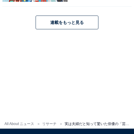
（40代女性／沖縄県）、「有岡君は絶対に結婚しないと
思っていたから」（30代女性／秋田県）などのコメント
が寄せられました。
連載をもっと見る
Zoom in 有岡大貴
Amazonで見る
All About ニュース
リサーチ
実は夫婦だと知って驚いた俳優の「芸能人夫婦」ランキング！ 「黒羽麻璃央×桜井ユキ」夫婦を抑えた1位は？【2025年最新】