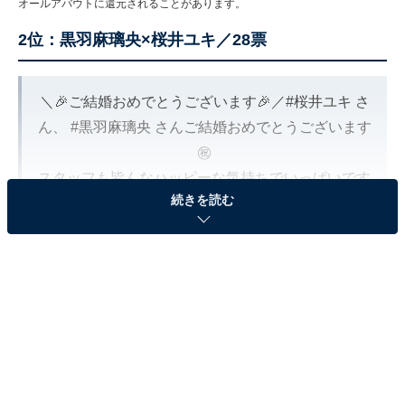
オールアバウトに還元されることがあります。
2位：黒羽麻璃央×桜井ユキ／28票
＼🎉ご結婚おめでとうございます🎉／
#桜井ユキ
さ
ん、
#黒羽麻璃央
さんご結婚おめでとうございます
㊗️
スタッフも皆んなハッピーな気持ちでいっぱいです
続きを読む
✨
おふたりの末永い幸せとご活躍を心からお祈りして
います🤲
#リコカツ
#リコハイ
スタッフ一同😊
pic.twitter.com/EreaZVc3Q8
— 【公式】リコカツ-TBS金曜ドラマ- & リコハイ
(@rikokatsu_tbs)
January 12, 2022
2位は、黒羽麻璃央さんと桜井ユキさん夫婦。2021年放