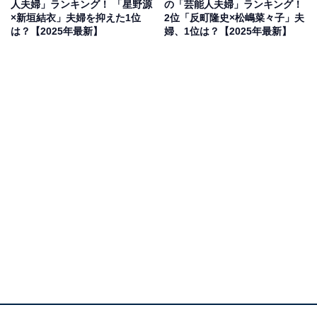
人夫婦」ランキング！ 「星野源
の「芸能人夫婦」ランキング！
プだったのかと驚いたから」（30代女性／大阪府）、
×新垣結衣」夫婦を抑えた1位
2位「反町隆史×松嶋菜々子」夫
は？【2025年最新】
婦、1位は？【2025年最新】
「単純に知らなかった。夫婦像を想像できない」（40代
女性／栃木県）などの声がありました。
リコハイ!! Blu-ray BOX
Amazonで見る