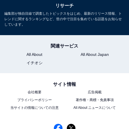
※回答者からのコメントは原文ママです
リサーチ
編集部が独自目線で調査したトピックスをはじめ、最新のリリース情報、ト
この記事の筆者：福島 ゆき プロフィール
レンドに関するランキングなど、世の中で注目を集めている話題をお知らせ
アニメや漫画のレビュー、エンタメトピックスなどを中
しています。
心に、オールジャンルで執筆中のライター。時々、店舗
取材などのリポート記事も担当。All AboutおよびAll
関連サービス
About ニュースでのライター歴は6年。
All About
All About Japan
イチオシ
12位までの全ランキング結果を見
次ページ
る
サイト情報
会社概要
広告掲載
プライバシーポリシー
著作権・商標・免責事項
当サイトの情報についての注意
All About ニュースについて