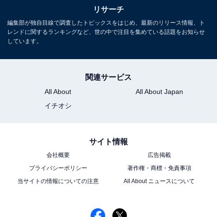
アニメや漫画のレビュー、エンタメトピックスなどを中
リサーチ
心に、オールジャンルで執筆中のライター。時々、店舗
編集部が独自目線で調査したトピックスをはじめ、最新のリリース情報、ト
取材などのリポート記事も担当。All AboutおよびAll
レンドに関するランキングなど、世の中で注目を集めている話題をお知らせ
About ニュースでのライター歴は6年。
しています。
11位までの全ランキング結果を見
関連サービス
次ページ
る
All About
All About Japan
イチオシ
サイト情報
会社概要
広告掲載
プライバシーポリシー
著作権・商標・免責事項
当サイトの情報についての注意
All About ニュースについて