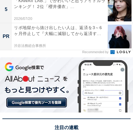
「KAWAII LAB.」でかわいいと思うアイドルラ
ンキング！ 2位「櫻井優衣」...
5
2026/07/20
リボ地獄から抜け出したい人は、返済を3～6
ヶ月停止して『大幅に減額してから返済す...
PR
渋谷法務総合事務所
Recommended by
View this post on Instagram
注目の連載
A post shared by nigehaji_tbs (@nigehajigram)