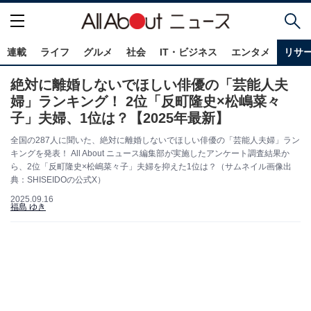
連載
ライフ
グルメ
社会
IT・ビジネス
エンタメ
リサ
絶対に離婚しないでほしい俳優の「芸能人夫
婦」ランキング！ 2位「反町隆史×松嶋菜々
子」夫婦、1位は？【2025年最新】
全国の287人に聞いた、絶対に離婚しないでほしい俳優の「芸能人夫婦」ラン
キングを発表！ All About ニュース編集部が実施したアンケート調査結果か
ら、2位「反町隆史×松嶋菜々子」夫婦を抑えた1位は？（サムネイル画像出
典：SHISEIDOの公式X）
2025.09.16
福島 ゆき