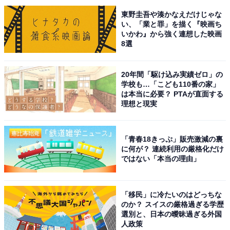
東野圭吾や湊かなえだけじゃな
い、「業と罪」を描く『映画ち
1位は、星野源さん、新垣結衣さん夫婦でした。2016年
いかわ』から強く連想した映画
に放送された人気ドラマ『逃げるは恥だが役に立つ』
8選
（TBS系）での共演がきっかけとなり、2021年5月に結
婚を発表。
20年間「駆け込み実績ゼロ」の
学校も…「こども110番の家」
は本当に必要？ PTAが直面する
ドラマで夫婦役を演じたこともあり、2人の結婚には驚
理想と現実
きと祝福の声があふれました。星野さんのラジオ番組
『星野源のオールナイトニッポン』（ニッポン放送）で
「青春18きっぷ」販売激減の裏
は結婚生活の様子が語られたり、新垣さんが電話出演し
に何が？ 連続利用の厳格化だけ
たりなど、夫婦仲の良さが伝わってきます。
ではない「本当の理由」
回答者からは、「大好きな夫婦なので！」（30代女性／
「移民」に冷たいのはどっちな
愛知県）、「ほんわかした2人で一生過ごして欲しいか
のか？ スイスの厳格過ぎる学歴
ら」（20代女性／愛知県）、「離婚したら友人の離婚よ
選別と、日本の曖昧過ぎる外国
人政策
りダメージが大きそう」（40代女性／石川県）、「逃げ