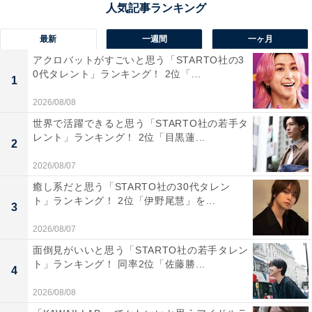
最新
一週間
一ヶ月
アクロバットがすごいと思う「STARTO社の3
0代タレント」ランキング！ 2位「...
1
2026/08/08
世界で活躍できると思う「STARTO社の若手タ
レント」ランキング！ 2位「目黒蓮...
2
2026/08/07
癒し系だと思う「STARTO社の30代タレン
ト」ランキング！ 2位「伊野尾慧」を...
3
1位：星野源×新垣結衣／87票
2026/08/07
面倒見がいいと思う「STARTO社の若手タレン
ト」ランキング！ 同率2位「佐藤勝...
4
2026/08/08