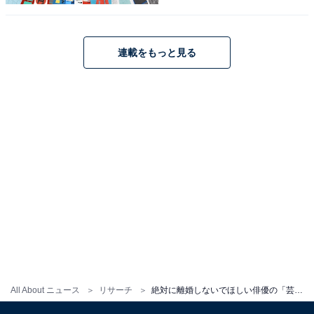
恥のイメージが強いから、いつまでも逃げ恥のような可
愛らしい夫婦でいてほしい」（40代女性／その他）など
連載をもっと見る
のコメントが寄せられました。
逃げるは恥だが役に立つ
Amazonで見る
※回答者からのコメントは原文ママです
All About ニュース
リサーチ
絶対に離婚しないでほしい俳優の「芸能人夫婦」ランキング！ 2位「反町隆史×松嶋菜々子」夫婦、1位は？【2025年最新】
この記事の筆者：福島 ゆき プロフィール