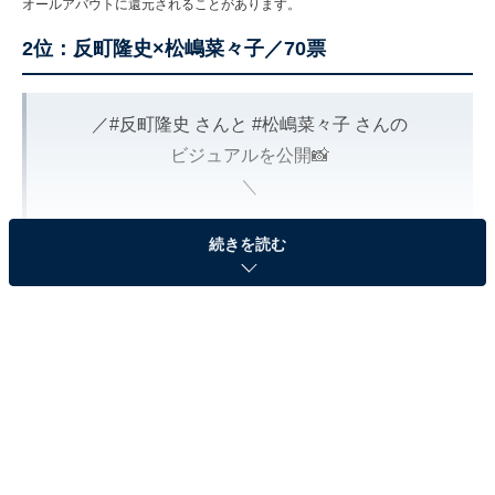
オールアバウトに還元されることがあります。
2位：反町隆史×松嶋菜々子／70票
／
#反町隆史
さんと
#松嶋菜々子
さんの
ビジュアルを公開📸
＼
続きを読む
どんな日々を積み重ねてきたのか。
どんな自分でありたいと思っているのか。
男の美しさは、肌に出る。
🔗
https://t.co/ZVZV0TxFCI
今夜は “あの伝説の男” も帰ってきますね...🤛
#SHISEIDOMEN
#資生堂メン
pic.twitter.com/S7NtiqFRrf