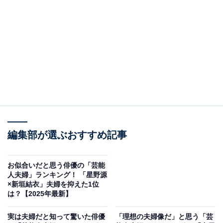
— SHISEIDO JAPAN (@SHISEIDO_brand)
April 1, 2024
2位は、反町隆史さんと松嶋菜々子さん夫婦。1998年に
放送の人気ドラマ『GTO』（カンテレ・フジテレビ系）
での共演をきっかけに、2001年に結婚。人気絶頂の俳優
同士の結婚は大きな反響を呼びました。
結婚後は、2人の娘の育児を優先しながら互いの仕事を
編集部が選ぶおすすめ記事
支え合い、2023年には資生堂メンのCMで21年ぶりの共
演を果たしています。翌年2024年には『GTOリバイバ
ル』（カンテレ・フジテレビ系）、今年の夏には
お似合いだと思う俳優の「芸能
人夫婦」ランキング！ 「星野源
「SHISEIDO MEN 新アルティミューン」で再共演する
×新垣結衣」夫婦を抑えた1位
など、夫婦での活躍も増え、結婚24年目の“おしどり夫
は？【2025年最新】
婦”ぶりは憧れの夫婦として注目を集めています。
実は夫婦だと知って驚いた俳優
「理想の夫婦像だ」と思う「芸