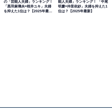
の「芸能人夫婦」ランキング！
能人夫婦」ランキング！ 「中尾
回答者からは、「仲良さそうだし、近年改めて夫婦共演
「黒羽麻璃央×桜井ユキ」夫婦
明慶×仲里依紗」夫婦を抑えた1
を抑えた1位は？【2025年最
位は？【2025年最新】
があったので」（30代男性／大分県）、「憧れの夫婦な
新】
ため」（30代女性／兵庫県）、「それぞれ自立した大人
で相手を尊重していて、お互いに大切に思いやってる」
（50代女性／北海道）、「長年連れ添ってる安心感と、
理想的な夫婦像。このままずっと仲良くいてほしい」
（50代女性／兵庫県）などの声がありました。
GTO
Amazonで見る