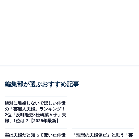
View this post on Instagram
A post shared by nigehaji_tbs (@nigehajigram)
編集部が選ぶおすすめ記事
2位は、星野源さん、新垣結衣さん夫婦でした。2016年
絶対に離婚しないでほしい俳優
の「芸能人夫婦」ランキング！
に放送された人気ドラマ『逃げるは恥だが役に立つ』
2位「反町隆史×松嶋菜々子」夫
（TBS系）で夫婦役で共演し、2021年のスペシャルドラ
婦、1位は？【2025年最新】
マ放送後に交際に発展。2021年5月19日に結婚を発表し
実は夫婦だと知って驚いた俳優
「理想の夫婦像だ」と思う「芸
た際は、「#逃げ恥婚」として多くの祝福を集めまし