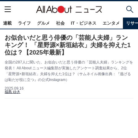
連載
ライフ
グルメ
社会
IT・ビジネス
エンタメ
リサ
お似合いだと思う俳優の「芸能人夫婦」ラン
キング！ 「星野源×新垣結衣」夫婦を抑えた1
位は？【2025年最新】
全国の287人に聞いた、お似合いだと思う俳優の「芸能人夫婦」ランキングを
発表！ All About ニュース編集部が実施したアンケート調査結果から、2位
「星野源×新垣結衣」夫婦を抑えた1位は？（サムネイル画像出典：『逃げる
は恥だが役に立つ』の公式Instagram）
2025.09.16
福島 ゆき