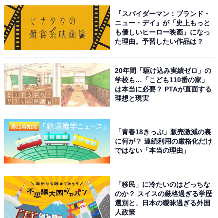
1998年に放送したドラマ『GTO』（カンテレ・フジテレ
『スパイダーマン：ブランド・
ニュー・デイ』が「史上もっと
ビ系）での共演をきっかけに、2001年に結婚。2人そろ
も優しいヒーロー映画」になっ
って会見を開き、人気絶頂の俳優同士の結婚は大きな話
た理由。予習したい作品は？
題を呼びました。互いに俳優として活躍しながら2人の
娘の育児をこなし、今年で結婚24年の夫婦です。
20年間「駆け込み実績ゼロ」の
学校も…「こども110番の家」
は本当に必要？ PTAが直面する
回答者からは、「どちらも人気絶頂での結婚だったし、
理想と現実
私たち世代はこの夫婦一択です」（30代男性／大分
県）、「お互い基本俳優業として成功し、共にいい形で
「青春18きっぷ」販売激減の裏
年を重ねているから」（40代男性／兵庫県）、「二人が
に何が？ 連続利用の厳格化だけ
並んでる姿がすごくしっくりくるし美しいから」（30代
ではない「本当の理由」
女性／千葉県）、「お互いに俳優として尊敬しあってい
る感じがする」（60代男性／北海道）などのコメントが
「移民」に冷たいのはどっちな
寄せられました。
のか？ スイスの厳格過ぎる学歴
選別と、日本の曖昧過ぎる外国
人政策