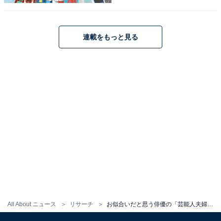
連載をもっと見る
GTO
Amazonで見る
※回答者からのコメントは原文ママです
この記事の筆者：福島 ゆき プロフィール
アニメや漫画のレビュー、エンタメトピックスなどを中
心に、オールジャンルで執筆中のライター。時々、店舗
取材などのリポート記事も担当。All AboutおよびAll
About ニュースでのライター歴は6年。
All About ニュース
リサーチ
お似合いだと思う俳優の「芸能人夫婦」ランキング！ 「星野源×新垣結衣」夫婦を抑えた1位は？【2025年最新】