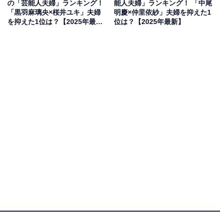
の「芸能人夫婦」ランキング！
能人夫婦」ランキング！ 「中尾
た。
「黒羽麻璃央×桜井ユキ」夫婦
明慶×仲里依紗」夫婦を抑えた1
を抑えた1位は？【2025年最
位は？【2025年最新】
新】
回答者からは、「ドラマの影響もあり、ほのぼのカップ
ルでピッタリだから」（30代女性／宮城県）、「似たも
の同士の雰囲気があって違和感を感じない」（50代回答
しない／大阪府）、「穏やかそうだし、雰囲気が合って
るから」（30代女性／茨城県）、「控えめな感じが好感
がもてる」（40代女性／静岡県）などの声がありまし
た。
逃げるは恥だが役に立つ
Amazonで見る