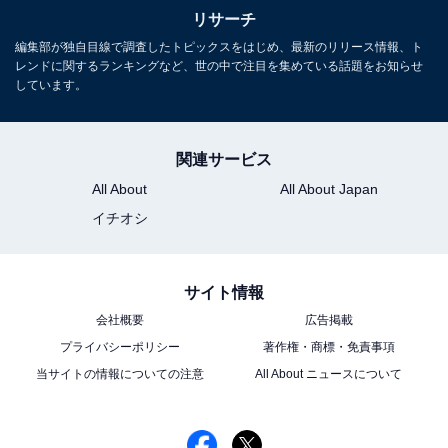
11位までの全ランキング結果を見
リサーチ
次ページ
る
編集部が独自目線で調査したトピックスをはじめ、最新のリリース情報、ト
レンドに関するランキングなど、世の中で注目を集めている話題をお知らせ
しています。
関連サービス
All About
All About Japan
イチオシ
サイト情報
会社概要
広告掲載
プライバシーポリシー
著作権・商標・免責事項
当サイトの情報についての注意
All About ニュースについて
こちらもおすすめ