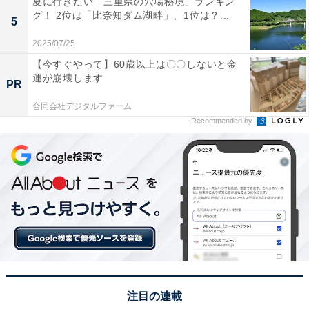
／
#反町隆史
さんと
#松嶋菜々子
さんの
夏に行きたい「三重県の穴場秘境」ランキン
グ！ 2位は「比奈知ダム湖畔」、1位は？...
ビジュアルを公開📸
5
＼
2025/07/25
【今すぐやって】60歳以上は〇〇しないと金
どんな日々を積み重ねてきたのか。
運が崩壊します
PR
どんな自分でありたいと思っているのか。
合同会社デジタルファーム
男の美しさは、肌に出る。
Recommended by
🔗
https://t.co/ZVZV0TxFCI
今夜は “あの伝説の男” も帰ってきますね...🤛
#SHISEIDOMEN
#資生堂メン
pic.twitter.com/S7NtiqFRrf
— SHISEIDO JAPAN (@SHISEIDO_brand)
April 1, 2024
注目の連載
1位は、反町隆史さんと松嶋菜々子さんの夫婦でした。