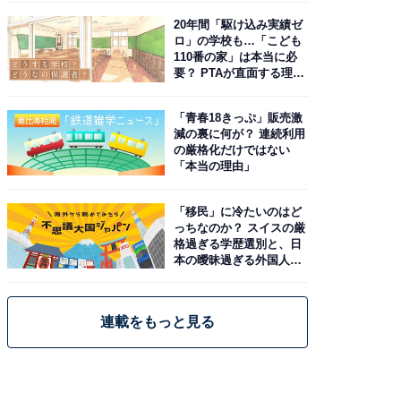
20年間「駆け込み実績ゼ
ロ」の学校も…「こども
110番の家」は本当に必
要？ PTAが直面する理想
と現実
「青春18きっぷ」販売激
減の裏に何が？ 連続利用
の厳格化だけではない
「本当の理由」
「移民」に冷たいのはど
っちなのか？ スイスの厳
格過ぎる学歴選別と、日
本の曖昧過ぎる外国人政
策
連載をもっと見る