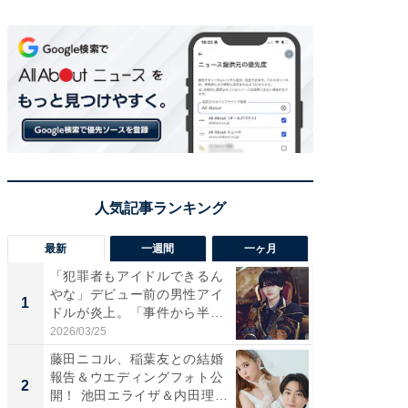
最新
一週間
一ヶ月
「犯罪者もアイドルできるん
「さす
やな」デビュー前の男性アイ
は」高
1
1
ドルが炎上。「事件から半年
災地を
も...
「カ...
2026/03/25
2026/08/0
藤田ニコル、稲葉友との結婚
「女の
報告＆ウエディングフォト公
介、バ
2
2
開！ 池田エライザ＆内田理
らのプレ