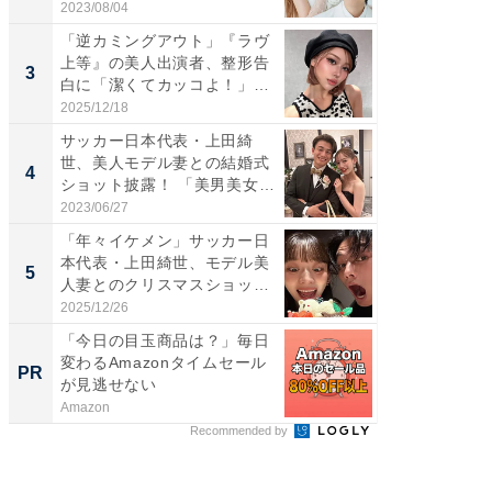
央...
愛...
2023/08/04
2026/08/0
「逆カミングアウト」『ラヴ
「脚が
上等』の美人出演者、整形告
横川尚
3
3
白に「潔くてカッコよ！」
ムキな姿
「好...
刃...
2025/12/18
2026/08/0
サッカー日本代表・上田綺
「え、
世、美人モデル妻との結婚式
芸人、2
4
4
ショット披露！ 「美男美女」
エットに
「...
2023/06/27
2026/08/0
「年々イケメン」サッカー日
「脳がバ
本代表・上田綺世、モデル美
装姿が話
5
5
人妻とのクリスマスショット
のお父さ
に...
2025/12/26
2026/08/0
「今日の目玉商品は？」毎日
【西野
変わるAmazonタイムセール
を追求
PR
PR
が見逃せない
は
Amazon
FINCHI o
Recommended by