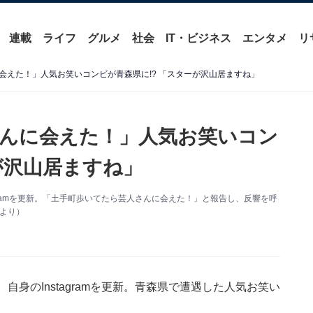
連載
ライフ
グルメ
社会
IT・ビジネス
エンタメ
リ
会えた！」人気お笑いコンビが青森県に!? 「スターが沢山居ますね」
んに会えた！」人気お笑いコン
が沢山居ますね」
gramを更新。「土手町歩いてたら芸人さんに会えた！」と報告し、反響を呼
mより）
身のInstagramを更新。青森県で遭遇した人気お笑い