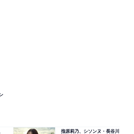
ン
！
、
指原莉乃、シソンヌ・長谷川