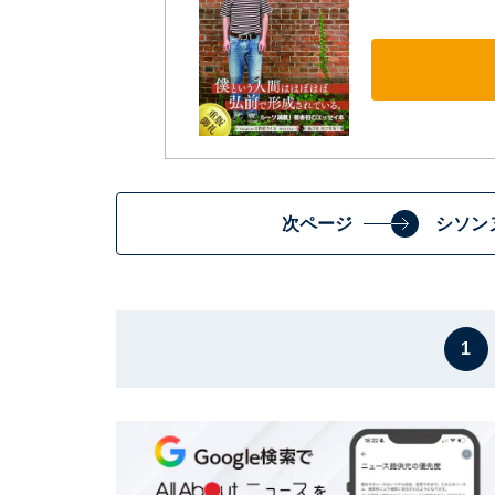
次ページ
シソン
1