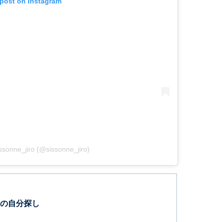
 post on Instagram
ssonne_jiro (@sissonne_jiro)
の自分探し