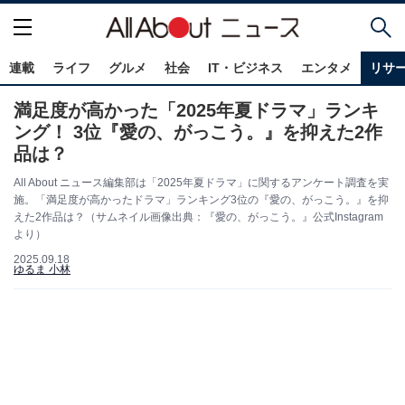
連載
ライフ
グルメ
社会
IT・ビジネス
エンタメ
リサ
満足度が高かった「2025年夏ドラマ」ランキ
ング！ 3位『愛の、がっこう。』を抑えた2作
品は？
All About ニュース編集部は「2025年夏ドラマ」に関するアンケート調査を実
施。「満足度が高かったドラマ」ランキング3位の『愛の、がっこう。』を抑
えた2作品は？（サムネイル画像出典：『愛の、がっこう。』公式Instagram
より）
2025.09.18
ゆるま 小林