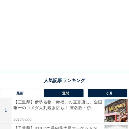
最新
一週間
一ヶ月
【三重県】伊勢名物「赤福」の直営店に、全国
唯一のコメダ大判焼き店も！ 東名阪・伊...
1
2026/08/06
【千葉県】918㎡の県内最大級マーケットか