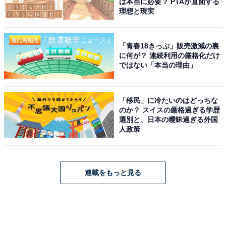
は本当に必要？ PTAが直面する
理想と現実
「青春18きっぷ」販売激減の裏
に何が？ 連続利用の厳格化だけ
ではない「本当の理由」
「移民」に冷たいのはどっちな
のか？ スイスの厳格過ぎる学歴
選別と、日本の曖昧過ぎる外国
人政策
連載をもっと見る