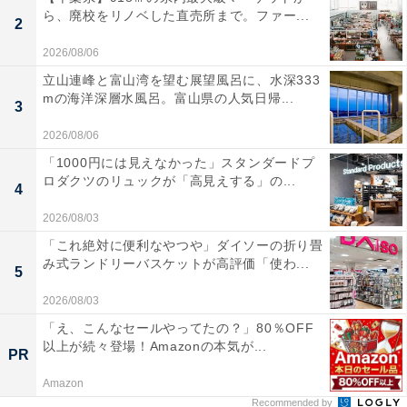
ら、廃校をリノベした直売所まで。ファー...
2
2026/08/06
立山連峰と富山湾を望む展望風呂に、水深333
mの海洋深層水風呂。富山県の人気日帰...
3
2026/08/06
「1000円には見えなかった」スタンダードプ
ロダクツのリュックが「高見えする」の...
4
2026/08/03
「これ絶対に便利なやつや」ダイソーの折り畳
み式ランドリーバスケットが高評価「使わ...
5
2026/08/03
「え、こんなセールやってたの？」80％OFF
以上が続々登場！Amazonの本気が...
PR
Amazon
Recommended by