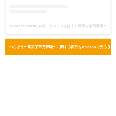
A post shared by 大河ドラマ「べらぼう〜蔦重栄華乃夢噺〜」日曜夜8
べらぼう〜蔦重栄華乃夢噺〜に関する商品をAmazonで見る