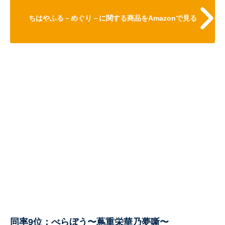
ちはやふる－めぐり－に関する商品をAmazonで見る
同率9位：べらぼう〜蔦重栄華乃夢噺〜