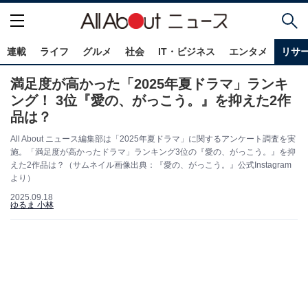
連載
ライフ
グルメ
社会
IT・ビジネス
エンタメ
リサ
満足度が高かった「2025年夏ドラマ」ランキ
ング！ 3位『愛の、がっこう。』を抑えた2作
品は？
All About ニュース編集部は「2025年夏ドラマ」に関するアンケート調査を実
施。「満足度が高かったドラマ」ランキング3位の『愛の、がっこう。』を抑
えた2作品は？（サムネイル画像出典：『愛の、がっこう。』公式Instagram
より）
2025.09.18
ゆるま 小林