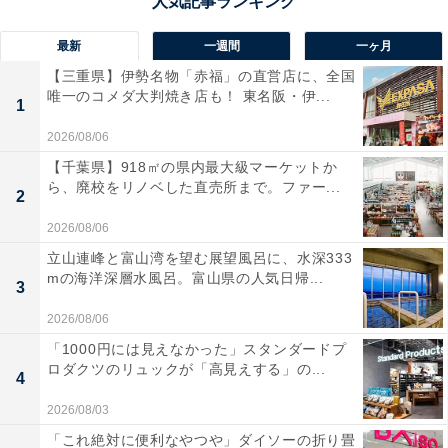
最新
一週間
一ヶ月
【三重県】伊勢名物「赤福」の直営店に、全国
唯一のコメダ大判焼き店も！ 東名阪・伊...
1
2026/08/06
【千葉県】918㎡の県内最大級マーケットか
ら、廃校をリノベした直売所まで。ファー...
2
2026/08/06
立山連峰と富山湾を望む展望風呂に、水深333
mの海洋深層水風呂。富山県の人気日帰...
3
2026/08/06
「1000円には見えなかった」スタンダードプ
ロダクツのリュックが「高見えする」の...
4
2026/08/03
「これ絶対に便利なやつや」ダイソーの折り畳