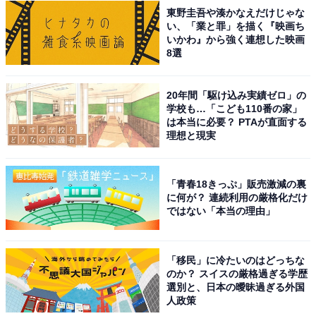
東野圭吾や湊かなえだけじゃな
い、「業と罪」を描く『映画ち
いかわ』から強く連想した映画
8選
20年間「駆け込み実績ゼロ」の
学校も…「こども110番の家」
は本当に必要？ PTAが直面する
理想と現実
「青春18きっぷ」販売激減の裏
に何が？ 連続利用の厳格化だけ
ではない「本当の理由」
「移民」に冷たいのはどっちな
のか？ スイスの厳格過ぎる学歴
選別と、日本の曖昧過ぎる外国
人政策