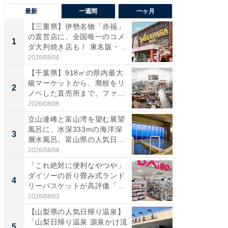
最新
一週間
一ヶ月
【三重県】伊勢名物「赤福」
【兵庫
の直営店に、全国唯一のコメ
ーメン
1
1
ダ大判焼き店も！ 東名阪・
再現した
伊...
道...
2026/08/06
2026/08/0
【千葉県】918㎡の県内最大
【三重
級マーケットから、廃校をリ
「鈴鹿天
2
2
ノベした直売所まで。ファ
は100
ー...
2026/08/06
2026/08/0
立山連峰と富山湾を望む展望
ステラ
風呂に、水深333mの海洋深
詰め放題
3
3
層水風呂。富山県の人気日
00円で「
帰...
2026/08/06
2026/08/0
「これ絶対に便利なやつや」
「ミニオ
ダイソーの折り畳み式ランド
ッグ！ 
4
4
リーバスケットが高評価「使
ど、夏限
わ...
2026/08/03
2026/08/0
【山梨県の人気日帰り温泉】
【埼玉
「山梨日帰り温泉 源泉かけ流
「行田天
5
5