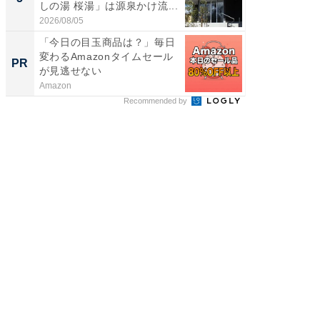
しの湯 桜湯」は源泉かけ流...
は和の
が...
2026/08/05
2026/08/0
「今日の目玉商品は？」毎日
すべて
変わるAmazonタイムセール
るその
PR
PR
が見逃せない
Amazon
COCO VIL
Recommended by