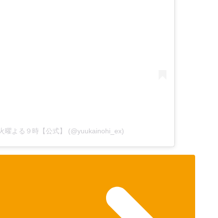
日』火曜よる９時【公式】 (@yuukainohi_ex)