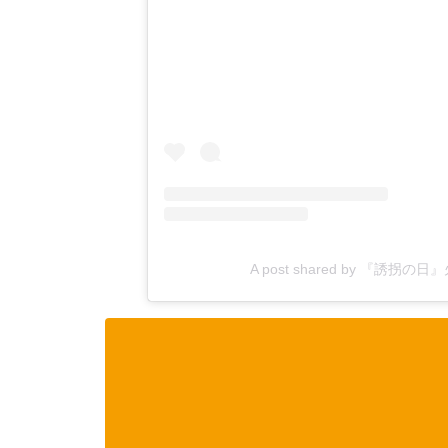
A post shared by 『誘拐の