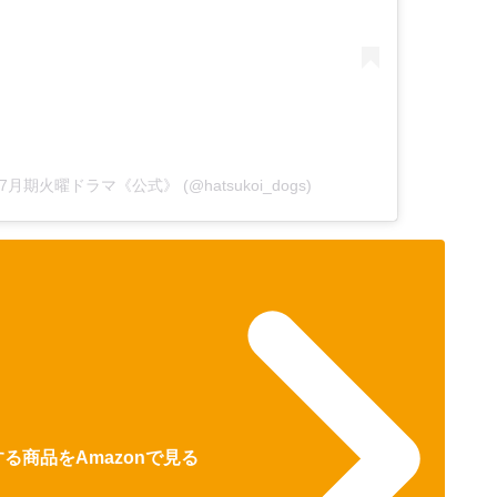
TBS7月期火曜ドラマ《公式》 (@hatsukoi_dogs)
する商品をAmazonで見る