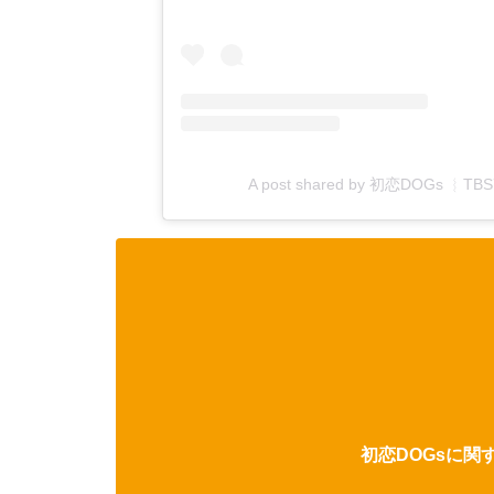
A post shared by 初恋DOGs ︴
初恋DOGsに関