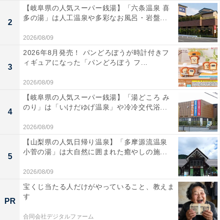
【岐阜県の人気スーパー銭湯】「六条温泉 喜
多の湯」は人工温泉や多彩なお風呂・岩盤...
2
2026/08/09
2026年8月発売！ パンどろぼうが時計付きフ
ィギュアになった「パンどろぼう フ...
3
2026/08/09
【岐阜県の人気スーパー銭湯】「湯どころ み
のり」は「いけだゆげ温泉」や冷冷交代浴...
4
2026/08/09
【山梨県の人気日帰り温泉】「多摩源流温泉
小菅の湯」は大自然に囲まれた癒やしの施...
5
2026/08/09
宝くじ当たる人だけがやっていること、教えま
す
PR
合同会社デジタルファーム