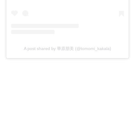
A post shared by 華原朋美 (@tomomi_kakala)