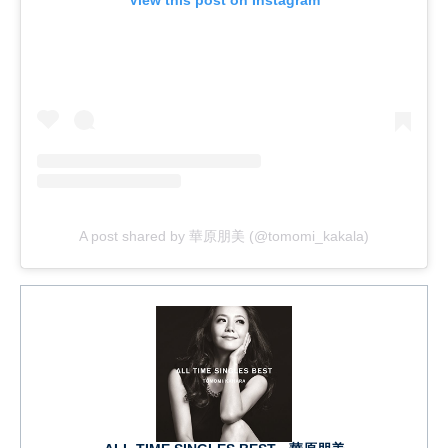
View this post on Instagram
A post shared by 華原朋美 (@tomomi_kakala)