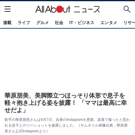
連載
ライフ
グルメ
社会
IT・ビジネス
エンタメ
リサ
華原朋美、美脚際立つほっそり体形で息子を
軽々抱き上げる姿を披露！ 「ママは最高に幸
せだよ」
歌手の華原朋美さんは9月7日、自身のInstagramを更新。楽屋で撮ったと思わ
れる息子とのツーショットを披露しました。（サムネイル画像出典：華原朋
美さん公式Instagramより）