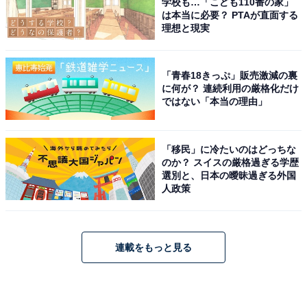
学校も…「こども110番の家」
は本当に必要？ PTAが直面する
理想と現実
「青春18きっぷ」販売激減の裏
に何が？ 連続利用の厳格化だけ
ではない「本当の理由」
「移民」に冷たいのはどっちな
のか？ スイスの厳格過ぎる学歴
選別と、日本の曖昧過ぎる外国
人政策
連載をもっと見る