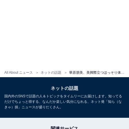
All About ニュース
ネットの話題
華原朋美、美脚際立つほっそり体形で息子を軽々抱き上げる姿を披露！ 「ママは最高に幸せだよ」
ネットの話題
国内外のSNSで話題の人＆トピックをタイムリーにお届けします。知ってる
だけでちょっと得する、なんだか楽しい気分になれる、ネット発「知ら（な
きゃ）損」ニュースが盛りだくさん。
関連サービス