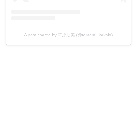
A post shared by 華原朋美 (@tomomi_kakala)