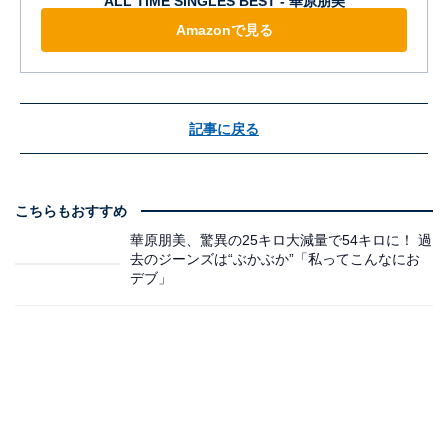
ALL TIME SINGLES BEST - 華原朋美
Amazonで見る
記事に戻る
こちらもおすすめ
華原朋美、驚異の25キロ大減量で54キロに！ 過
去のジーンズは“ぶかぶか”「私ってこんなにお
デブ」