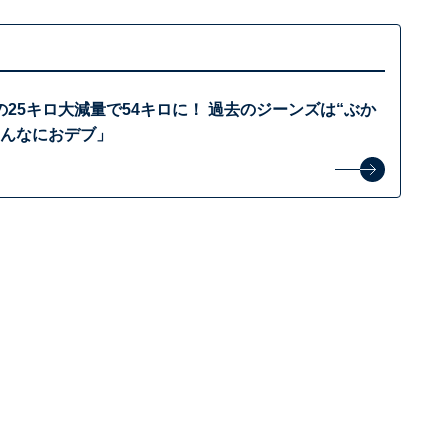
25キロ大減量で54キロに！ 過去のジーンズは“ぶか
こんなにおデブ」