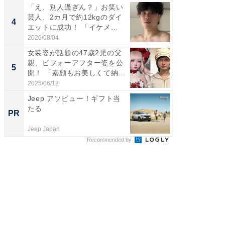
「え、別人過ぎん？」お笑い
「脚が
芸人、2カ月で約12kgのダイ
横川尚
4
4
エットに成功！ 「イケメ...
ムキな姿
刃...
2026/08/04
2026/08/0
女装姿が話題の47歳2児の父
「2人と
親、ビフォーアフター姿を公
團十郎
5
5
開！ 「素顔もお美しくて納...
「後ろ
「...
2025/06/12
2026/08/0
Jeep アソビュー！ギフト当
シェア別荘
たる
wners
PR
PR
Jeep Japan
COCO VIL
Recommended by