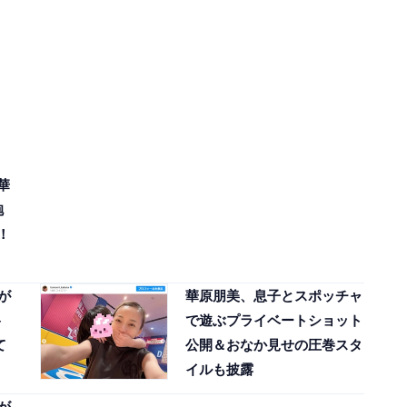
華
抱
！
が
華原朋美、息子とスポッチャ
ト
で遊ぶプライベートショット
て
公開＆おなか見せの圧巻スタ
イルも披露
が