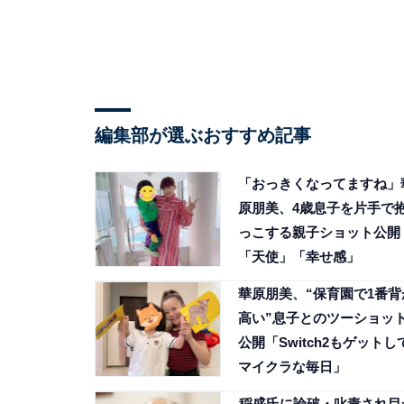
編集部が選ぶおすすめ記事
「おっきくなってますね」
原朋美、4歳息子を片手で
っこする親子ショット公開
「天使」「幸せ感」
華原朋美、“保育園で1番背
高い”息子とのツーショッ
公開「Switch2もゲットし
マイクラな毎日」
稲盛氏に論破・叱責され目