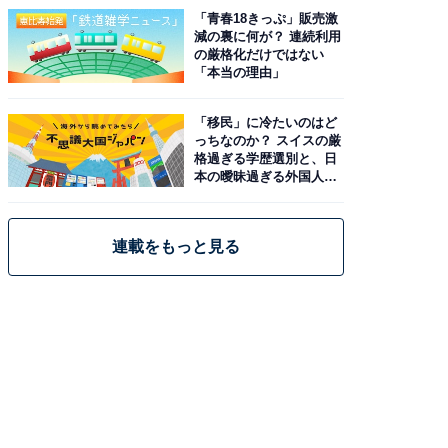
「青春18きっぷ」販売激
減の裏に何が？ 連続利用
の厳格化だけではない
「本当の理由」
「移民」に冷たいのはど
っちなのか？ スイスの厳
格過ぎる学歴選別と、日
本の曖昧過ぎる外国人政
策
連載をもっと見る