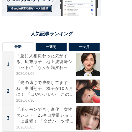
最新
一週間
一ヶ月
「急に人相変わった気がす
「さす
る」広末涼子、地上波復帰シ
は」高
1
1
ョットに「なんか顔変わっ
災地を
た」の...
「カ...
2026/08/06
2026/08/0
「光の速さで成長してます
「女の
ね」中川翔子、双子が10カ月
介、バ
2
2
に！ 「はやいいいい この
らのプレ
前...
愛...
2026/07/30
2026/08/0
「ポケモンで言う進化」女性
「好感
タレント、25キロ増量ショッ
や、“マ
3
3
トに反響！ 「全然パーツ埋...
画変更
財...
2026/08/05
2026/07/3