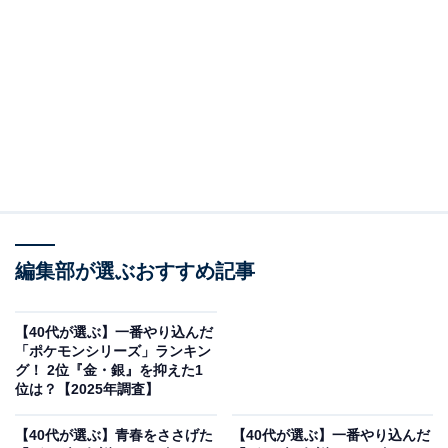
＞5位までの全ランキング結果を見る
2位：『ポケットモンスター 金・銀』（ゲームボ
ーイカラー）／22票
2位には、1999年発売の『ポケットモンスター 金・銀』
がランクイン。新たな舞台「ジョウト地方」での冒険に
加え、クリア後には「カントー地方」にも行けるという
ボリューム満点の内容が大きな話題となりました。時間
編集部が選ぶおすすめ記事
の概念や曜日イベントの導入など、リアルとのリンク感
も新鮮で、多くの40代にとって記憶に残る作品となった
ようです。
【40代が選ぶ】一番やり込んだ
「ポケモンシリーズ」ランキン
グ！ 2位『金・銀』を抑えた1
回答者からは「ゲームボーイカラー本体と一緒に購入し
位は？【2025年調査】
た記憶があります」（40代男性／東京都）、「ポケモン
【40代が選ぶ】青春をささげた
【40代が選ぶ】一番やり込んだ
の育成の楽しさを知った」（40代女性／神奈川県）、