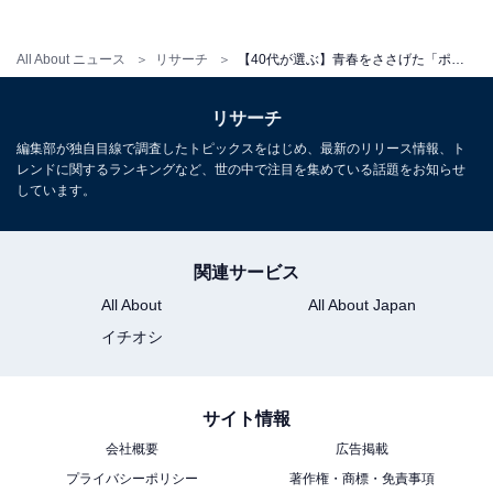
All About ニュース
リサーチ
【40代が選ぶ】青春をささげた「ポケモンシリーズ」ランキング！ 2位『金・銀』を抑えた1位は？【2025年調査】
リサーチ
編集部が独自目線で調査したトピックスをはじめ、最新のリリース情報、ト
レンドに関するランキングなど、世の中で注目を集めている話題をお知らせ
しています。
関連サービス
All About
All About Japan
イチオシ
サイト情報
会社概要
広告掲載
プライバシーポリシー
著作権・商標・免責事項