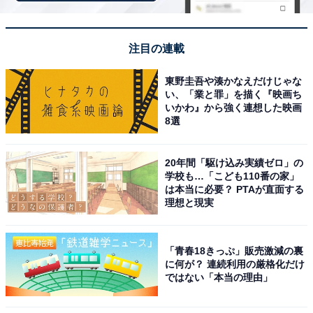
注目の連載
東野圭吾や湊かなえだけじゃな
い、「業と罪」を描く『映画ち
いかわ』から強く連想した映画
8選
20年間「駆け込み実績ゼロ」の
学校も…「こども110番の家」
は本当に必要？ PTAが直面する
理想と現実
こちらもおすすめ
「青春18きっぷ」販売激減の裏
【40代が選ぶ】クリアが一番難しかったと思う
に何が？ 連続利用の厳格化だけ
「ポケモンシリーズ」ランキング！ 2位『金・
ではない「本当の理由」
銀』を抑えた1位は？【2025年調査】