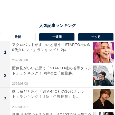
ーイ）／144票
圧倒的な票数で1位に選ばれたのは、『ポケットモンス
ター 赤・緑』。1996年に登場し、日本中の子どもたちの
間で爆発的なブームを巻き起こしました。「ポケモンを
151匹集める」という夢に向かって、毎日コツコツと努
最新
一週間
一ヶ月
力した日々。友達と通信交換をしたり、レベル上げに励
アクロバットがすごいと思う「STARTO社の3
0代タレント」ランキング！ 2位「...
んだりと、まさに“青春そのもの”だったという声が数多
1
く寄せられました。
2026/08/08
面倒見がいいと思う「STARTO社の若手タレン
回答者のコメントを見ると「初代は小学生の頃に多分一
ト」ランキング！ 同率2位「佐藤勝...
2
番遊んでいました、通信ケーブル片手に友達と対戦や交
2026/08/08
換したり、殆どのポケモンをレベル100まで上げたり」
癒し系だと思う「STARTO社の30代タレン
（40代男性／神奈川県）、「発売当初から人気でポケモ
ト」ランキング！ 2位「伊野尾慧」を...
3
ンの名前全部覚えるくらい没頭した」（40代女性／岐阜
2026/08/07
県）、「ゲームボーイで初めて購入したタイトルだった
と記憶しています」（40代男性／東京都）といった声が
世界で活躍できると思う「STARTO社の若手タ