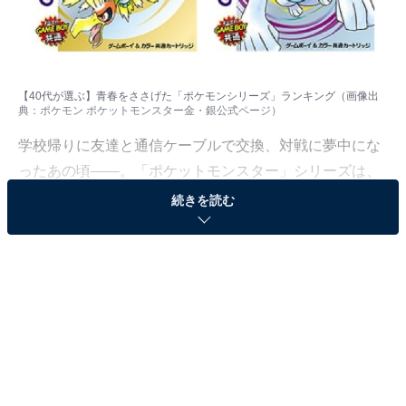
【40代が選ぶ】青春をささげた「ポケモンシリーズ」ランキング（画像出
典：
ポケモン ポケットモンスター金・銀公式ページ
）
学校帰りに友達と通信ケーブルで交換、対戦に夢中にな
ったあの頃——。「ポケットモンスター」シリーズは、
まさに青春の思い出とリンクするゲームとして、多くの
続きを読む
人の記憶に刻まれています。
All About ニュース編集部は8月19～26日、全国40代の男
女234人を対象に「ゲーム」に関する独自のアンケート
調査を実施しました。今回はその中から、【40代が選
ぶ】青春をささげた「ポケモンシリーズ」ランキングを
紹介します！