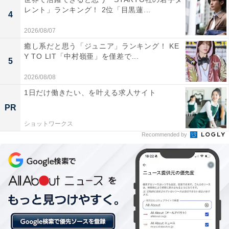
レント」ランキング！ 2位「目黒蓮...
ありました。
4
2026/08/07
※回答者のコメントは原文ママです
癒し系だと思う「ジュニア」ランキング！ KE
Y TO LIT「中村嶺亜」を僅差で...
5
この記事の筆者：坂上 恵
2026/08/08
All About ニュースの編集者。オールアバウトに入社後、
1日だけ働きたい、を叶える求人サイト
SNSトレンドにフォーカスした記事執筆やSEOライティ
PR
ングの経験を経て、のちにAll About ニュースチームのメ
ショットワークス
ンバーに参入。現在は旅行・カルチャー・エンタメなど
Recommended by
を中心に企画編集を担当。東京都出身。居酒屋巡りとス
ポーツ観戦が生きがい。
5位までの全ランキング結果を見
次ページ
る