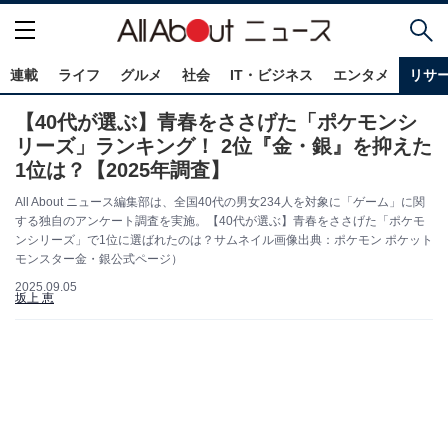
連載
ライフ
グルメ
社会
IT・ビジネス
エンタメ
リサ
【40代が選ぶ】青春をささげた「ポケモンシ
リーズ」ランキング！ 2位『金・銀』を抑えた
1位は？【2025年調査】
All About ニュース編集部は、全国40代の男女234人を対象に「ゲーム」に関
する独自のアンケート調査を実施。【40代が選ぶ】青春をささげた「ポケモ
ンシリーズ」で1位に選ばれたのは？サムネイル画像出典：ポケモン ポケット
モンスター金・銀公式ページ）
2025.09.05
坂上 恵