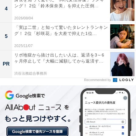
ング！ 2位「鈴木保奈美」を抑えた圧倒...
（40代男性／北海道）といった声がありました。
4
2026/08/04
※回答者のコメントは原文ママです
「実は二世」と知って驚いたタレントランキン
グ！ 2位「杉咲花」を大差で抑えた1位...
5
この記事の筆者：坂上 恵
2025/11/07
All About ニュースの編集者。オールアバウトに入社後、
リボ地獄から抜け出したい人は、返済を3～6
SNSトレンドにフォーカスした記事執筆やSEOライティ
ヶ月停止して『大幅に減額してから返済す...
PR
ングの経験を経て、のちにAll About ニュースチームのメ
渋谷法務総合事務所
ンバーに参入。現在は旅行・カルチャー・エンタメなど
Recommended by
を中心に企画編集を担当。東京都出身。居酒屋巡りとス
ポーツ観戦が生きがい。
5位までの全ランキング結果を見
次ページ
る