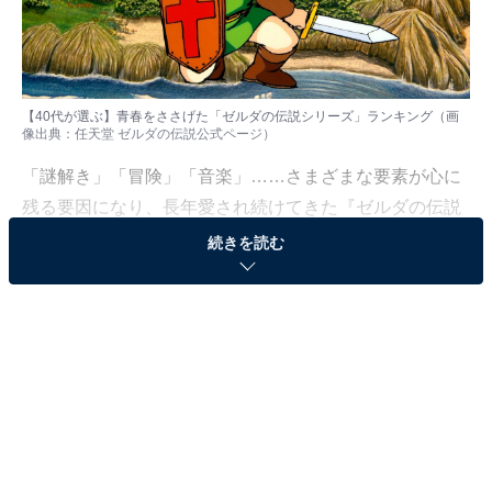
【40代が選ぶ】青春をささげた「ゼルダの伝説シリーズ」ランキング（画
像出典：
任天堂 ゼルダの伝説公式ページ
）
「謎解き」「冒険」「音楽」……さまざまな要素が心に
残る要因になり、長年愛され続けてきた『ゼルダの伝説
シリーズ』。一度プレイしたら忘れられない没入感の高
続きを読む
さで、多くの人の“青春の一本”として語られてきまし
た。
All About ニュース編集部は8月19～26日、全国40代の男
女234人を対象に「ゲーム」に関する独自のアンケート
調査を実施しました。今回はその中から、【40代が選
ぶ】青春をささげた「ゼルダの伝説シリーズ」ランキン
グを紹介します！