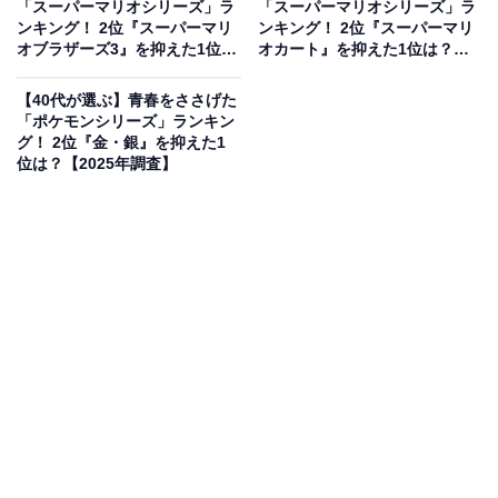
「スーパーマリオシリーズ」ラ
「スーパーマリオシリーズ」ラ
性／愛知県）、「裏面攻略のためにノートにたくさんメ
ンキング！ 2位『スーパーマリ
ンキング！ 2位『スーパーマリ
オブラザーズ3』を抑えた1位
オカート』を抑えた1位は？
モをとっていた」（40代女性／東京都）、「ディスクシ
は？【2025年調査】
【2025年調査】
ステムで初めて購入したものだったため」（40代男性／
【40代が選ぶ】青春をささげた
北海道）などのコメントがありました。
「ポケモンシリーズ」ランキン
グ！ 2位『金・銀』を抑えた1
位は？【2025年調査】