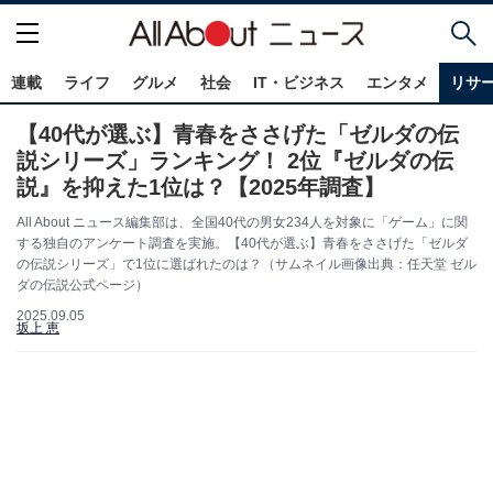
連載
ライフ
グルメ
社会
IT・ビジネス
エンタメ
リサ
【40代が選ぶ】青春をささげた「ゼルダの伝
説シリーズ」ランキング！ 2位『ゼルダの伝
説』を抑えた1位は？【2025年調査】
All About ニュース編集部は、全国40代の男女234人を対象に「ゲーム」に関
する独自のアンケート調査を実施。【40代が選ぶ】青春をささげた「ゼルダ
の伝説シリーズ」で1位に選ばれたのは？（サムネイル画像出典：任天堂 ゼル
ダの伝説公式ページ）
2025.09.05
坂上 恵