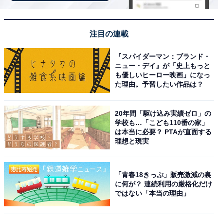
注目の連載
『スパイダーマン：ブランド・
ニュー・デイ』が「史上もっと
も優しいヒーロー映画」になっ
た理由。予習したい作品は？
20年間「駆け込み実績ゼロ」の
学校も…「こども110番の家」
は本当に必要？ PTAが直面する
理想と現実
こちらもおすすめ
「青春18きっぷ」販売激減の裏
【40代が選ぶ】一番やり込んだ「ゼルダの伝説
に何が？ 連続利用の厳格化だけ
シリーズ」ランキング！ 2位『ゼルダの伝説』
ではない「本当の理由」
を抑えた1位は？【2025年調査】