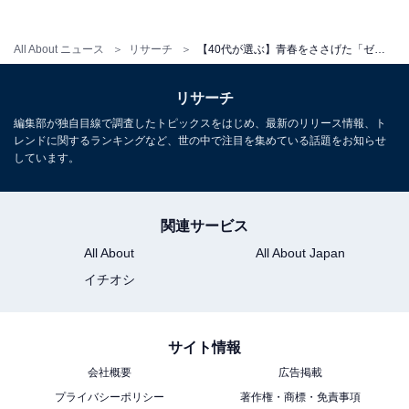
All About ニュース
リサーチ
【40代が選ぶ】青春をささげた「ゼルダの伝説シリーズ」ランキング！ 2位『ゼルダの伝説』を抑えた1位は？【2025年調査】
リサーチ
編集部が独自目線で調査したトピックスをはじめ、最新のリリース情報、ト
レンドに関するランキングなど、世の中で注目を集めている話題をお知らせ
しています。
関連サービス
All About
All About Japan
イチオシ
サイト情報
会社概要
広告掲載
プライバシーポリシー
著作権・商標・免責事項