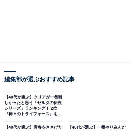
＞5位までの全ランキング結果を見る
2位：『ゼルダの伝説』（ファミリーコンピュータ
ディスクシステム）／56票
1986年に登場したシリーズ第1作『ゼルダの伝説』が2位
にランクイン。ディスクシステムをファミコンに接続す
ることで利用できる「セーブ機能」を大いに利用した作
編集部が選ぶおすすめ記事
品で、当時のプレーヤーに大きな衝撃を与えました。謎
解きとアクションが融合したゲーム性は斬新で、マップ
を自ら埋めながら進める探索の楽しさは唯一無二と評す
【40代が選ぶ】クリアが一番難
しかったと思う「ゼルダの伝説
る人も多くいます。
シリーズ」ランキング！ 2位
『神々のトライフォース』を抑
えた1位は？【2025年調査】
回答者からは「ディスクシステムが画期的で、当時ツイ
【40代が選ぶ】青春をささげた
【40代が選ぶ】一番やり込んだ
ンファミコンでプレイした思い出があります」（40代男