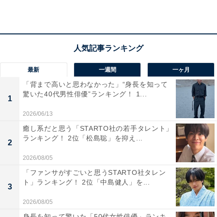
1位：『ゼルダの伝説 神々のトライフォース』
（スーパーファミコン）／71票
栄えある1位は、スーパーファミコンの『ゼルダの伝説
神々のトライフォース』でした。ストーリー、音楽、ダ
最新
一週間
一ヶ月
ンジョン構成ともに評価されています。ハイラル王国と
「背まで高いと思わなかった」“身長を知って
驚いた40代男性俳優”ランキング！ 1...
闇の世界を行き来する奥深い世界観と、手応えのある謎
1
解きがプレーヤーの心を捉えました。40代にとっての青
2026/06/13
春を象徴する作品といえるでしょう。
癒し系だと思う「STARTO社の若手タレント」
ランキング！ 2位「松島聡」を抑え...
2
回答者のコメントを見ると「大学時代の部室にSFCが置
2026/08/05
いてあり、授業の合間や部活後などの空き時間に友人と
「ファンサがすごいと思うSTARTO社タレン
ずっとプレイしていたため」（40代男性／大阪府）、
ト」ランキング！ 2位「中島健人」を...
3
「見たいテレビがあっても、このゲームを優先していま
2026/08/05
した。」（40代男性／岡山県）、「かっこいい世界観に
のめりこんで一番時間をかけた記憶があるからです」
身長を知って驚いた「50代女性俳優」ランキ