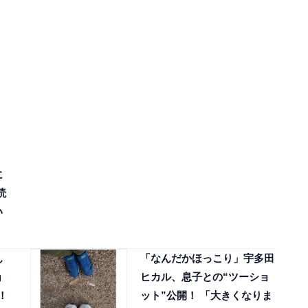
に
読
い
ん
「なんだかほっこり」宇多田
ョ
ヒカル、息子との“ツーショ
！
ット”公開！ 「大きくなりま