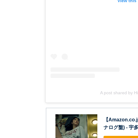
View this
A post shared by 
【Amazon.co.
ナログ盤) - 宇多