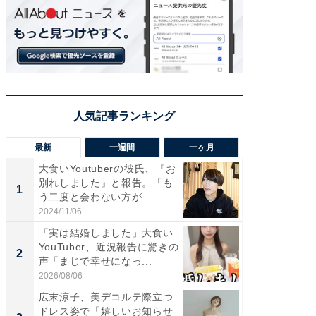
最新
一週間
一ヶ月
大食いYoutuberの彼氏、『お
「さす
別れしました』と報告。「も
は」高
1
1
う二度と会わない方が...
災地を
「カ...
2024/11/06
2026/08/0
「実は結婚しました」大食い
「女の
YouTuber、近況報告に驚きの
介、バ
2
2
声「まじで幸せになっ...
らのプレ
愛...
2026/08/06
2026/08/0
広末涼子、美デコルテ際立つ
「脚が
ドレス姿で「嬉しいお知らせ
横川尚