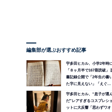
編集部が選ぶおすすめ記事
宇多田ヒカル、小学2年時
「８ヶ月半で167冊読破」 
書記録公開で「2年生の書
た字に見えない」「えぐ
っ！」
宇多田ヒカル、“息子が選
だ”レアすぎるコスプレシ
ットに大反響「思わずワオ