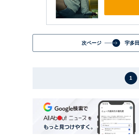
次ページ
宇多
1