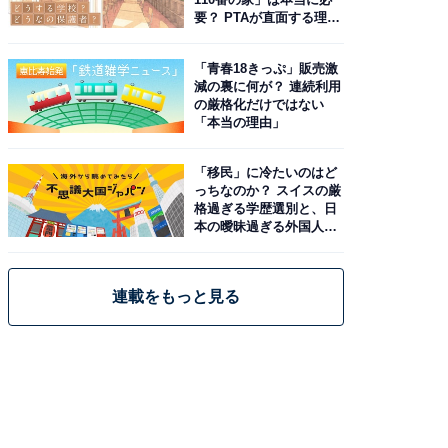
要？ PTAが直面する理想
と現実
「青春18きっぷ」販売激
減の裏に何が？ 連続利用
の厳格化だけではない
「本当の理由」
「移民」に冷たいのはど
っちなのか？ スイスの厳
格過ぎる学歴選別と、日
本の曖昧過ぎる外国人政
策
連載をもっと見る