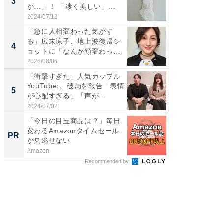
3
3
が…」！ 「凄く美しい」
ムキな姿
「透...
刃...
2024/07/12
2026/08/0
「急に人相変わった気がす
「2人と
る」広末涼子、地上波復帰シ
團十郎
4
4
ョットに「なんか顔変わっ
「後ろ
た」の...
「...
2026/08/06
2026/08/0
「衝撃すぎた」人気カップル
「脳がバ
YouTuber、破局を報告「表情
装姿が話
5
5
が心配すぎる」「声が...
のお父さ
2024/07/02
2026/08/0
「今日の目玉商品は？」毎日
全国の
変わるAmazonタイムセール
付きの
PR
PR
が見逃せない
Amazon
COCO VIL
Recommended by