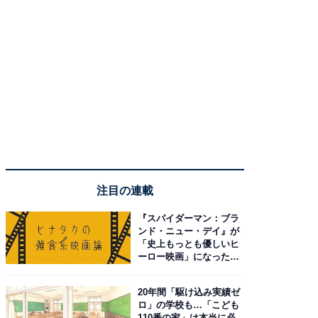
注目の連載
『スパイダーマン：ブラ
ンド・ニュー・デイ』が
「史上もっとも優しいヒ
ーロー映画」になった理
由。予習したい作品は？
20年間「駆け込み実績ゼ
ロ」の学校も…「こども
110番の家」は本当に必