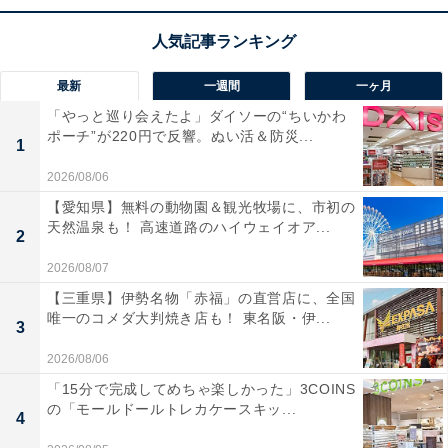
最新
一週間
一ヶ月
「やっと巡り会えたよ」ダイソーの“ちいかわ
ポーチ”が220円で反響。ぬい活＆防災...
1
2026/08/06
【愛知県】無料の動物園＆観光牧場に、市初の
天然温泉も！ 高速道路のハイウェイオア...
2
2026/08/07
【三重県】伊勢名物「赤福」の直営店に、全国
唯一のコメダ大判焼き店も！ 東名阪・伊...
3
2026/08/06
「15分で完成してめちゃ楽しかった」3COINS
の「モールドールトレカケースキッ...
4