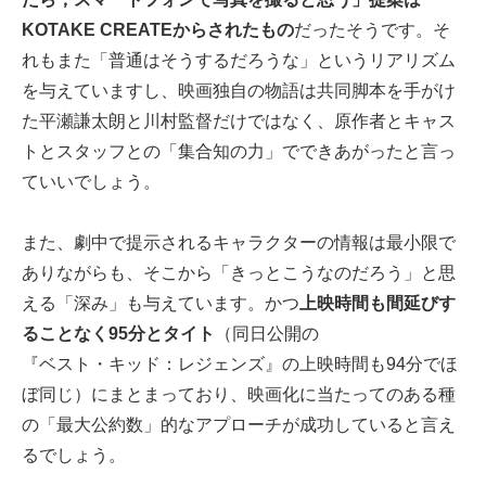
KOTAKE CREATEからされたもの
だったそうです。そ
れもまた「普通はそうするだろうな」というリアリズム
を与えていますし、映画独自の物語は共同脚本を手がけ
た平瀬謙太朗と川村監督だけではなく、原作者とキャス
トとスタッフとの「集合知の力」でできあがったと言っ
ていいでしょう。
また、劇中で提示されるキャラクターの情報は最小限で
ありながらも、そこから「きっとこうなのだろう」と思
える「深み」も与えています。かつ
上映時間も間延びす
ることなく95分とタイト
（同日公開の
『ベスト・キッド：レジェンズ』
の上映時間も94分でほ
ぼ同じ）にまとまっており、映画化に当たってのある種
の「最大公約数」的なアプローチが成功していると言え
るでしょう。