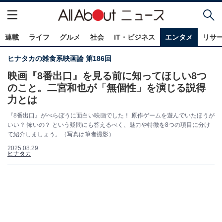
連載
ライフ
グルメ
社会
IT・ビジネス
エンタメ
リサ
ヒナタカの雑食系映画論 第186回
映画『8番出口』を見る前に知ってほしい8つ
のこと。二宮和也が「無個性」を演じる説得
力とは
『8番出口』がべらぼうに面白い映画でした！ 原作ゲームを遊んでいたほうが
いい？ 怖いの？ という疑問にも答えるべく、魅力や特徴を8つの項目に分け
て紹介しましょう。（写真は筆者撮影）
2025.08.29
ヒナタカ