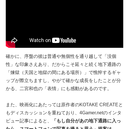
確かに、序盤の彼は普通や無個性を通り越して「没個
性」な印象さえあり、だからこそ延々と続く地下通路の
「煉獄（天国と地獄の間にある場所）」で憔悴するギャ
ップが際立ちますし、やがて確かな成長をしたことが分
かる、二宮和也の「表情」にも感動があるのです。
また、映画化にあたっては原作者のKOTAKE CREATEと
もディスカッションを重ねており、4Gamer.netのインタ
ビュー記事によると、
「もし自分があの地下通路に入っ
たら，スマートフォンで写真を撮ると思う」提案は