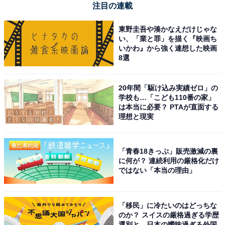
注目の連載
東野圭吾や湊かなえだけじゃな
い、「業と罪」を描く『映画ち
いかわ』から強く連想した映画
8選
20年間「駆け込み実績ゼロ」の
学校も…「こども110番の家」
は本当に必要？ PTAが直面する
理想と現実
「青春18きっぷ」販売激減の裏
に何が？ 連続利用の厳格化だけ
ではない「本当の理由」
「移民」に冷たいのはどっちな
のか？ スイスの厳格過ぎる学歴
選別と、日本の曖昧過ぎる外国