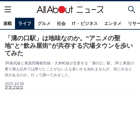
連載
ライフ
グルメ
社会
IT・ビジネス
エンタメ
リサ
「溝の口駅」は地味なのか。“アニメの聖
地”と“飲み屋街”が共存する穴場タウンを歩い
てみた
JR南武線と東急田園都市線・大井町線が交差する「溝の口」駅。JRと東急の
乗り換え以外では降りたことがない人も多いかも知れませんが、街に出ると
何があるのか。行って調べてみました。
2025.10.06
デヤブロウ