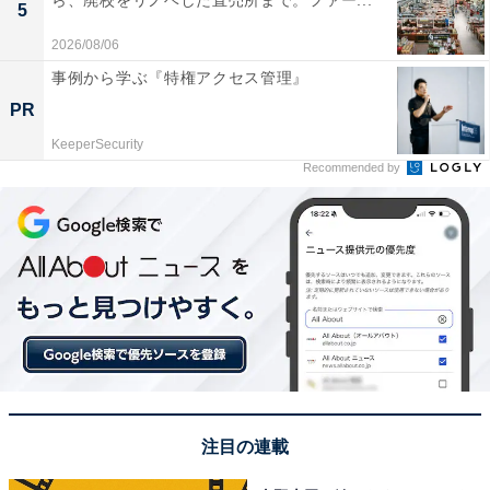
ら、廃校をリノベした直売所まで。ファー...
5
2026/08/06
事例から学ぶ『特権アクセス管理』
PR
KeeperSecurity
Recommended by
注目の連載