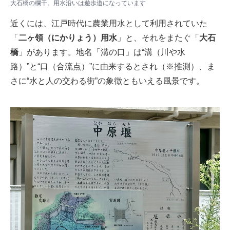
大石橋の欄干。用水沿いは遊歩道になっています
近くには、江戸時代に農業用水として利用されていた
「
二ヶ領（にかりょう）用水
」と、それをまたぐ「
大石
橋
」があります。地名「溝の口」は“溝（川や水
路）”と“口（合流点）”に由来するとされ（※推測）、ま
さに“水と人の交わる街”の象徴ともいえる風景です。