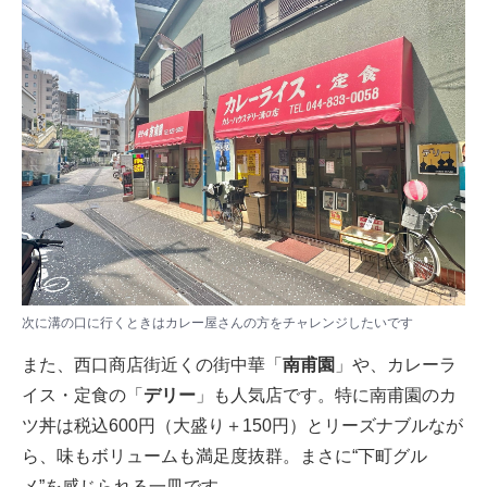
次に溝の口に行くときはカレー屋さんの方をチャレンジしたいです
また、西口商店街近くの街中華「
南甫園
」や、カレーラ
イス・定食の「
デリー
」も人気店です。特に南甫園のカ
ツ丼は税込600円（大盛り＋150円）とリーズナブルなが
ら、味もボリュームも満足度抜群。まさに“下町グル
メ”を感じられる一皿です。