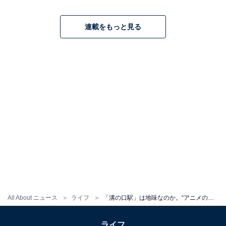
連載をもっと見る
All About ニュース
ライフ
「溝の口駅」は地味なのか。“アニメの聖地”と“飲み屋街”が共存する穴場タウンを歩いてみた
ライフ