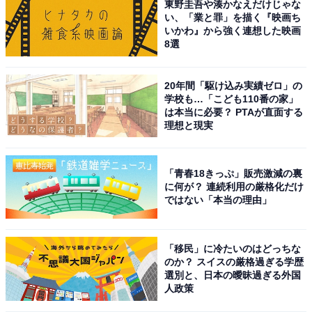
東野圭吾や湊かなえだけじゃな
い、「業と罪」を描く『映画ち
いかわ』から強く連想した映画
8選
20年間「駆け込み実績ゼロ」の
学校も…「こども110番の家」
は本当に必要？ PTAが直面する
理想と現実
「青春18きっぷ」販売激減の裏
に何が？ 連続利用の厳格化だけ
ではない「本当の理由」
「移民」に冷たいのはどっちな
のか？ スイスの厳格過ぎる学歴
選別と、日本の曖昧過ぎる外国
人政策