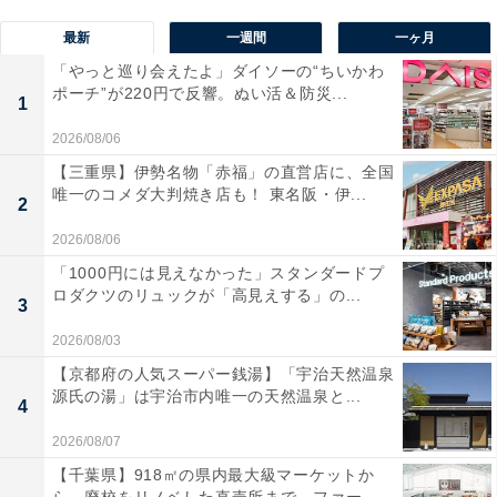
最新
一週間
一ヶ月
「やっと巡り会えたよ」ダイソーの“ちいかわ
ポーチ”が220円で反響。ぬい活＆防災...
1
2026/08/06
【三重県】伊勢名物「赤福」の直営店に、全国
唯一のコメダ大判焼き店も！ 東名阪・伊...
2
2026/08/06
「1000円には見えなかった」スタンダードプ
ロダクツのリュックが「高見えする」の...
3
2026/08/03
【京都府の人気スーパー銭湯】「宇治天然温泉
源氏の湯」は宇治市内唯一の天然温泉と...
4
2026/08/07
【千葉県】918㎡の県内最大級マーケットか