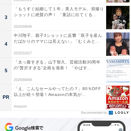
2026/01/29
「もうすぐ結婚して１年」美人モデル、前撮り
ショットに絶賛の声！ 「童話に出てくる...
3
2025/08/06
中川翔子、親子3ショットに反響「双子を産ん
だばかりのママには見えない」「むくみと...
4
2025/10/27
「太っ腹すぎる」山下智久、芸能活動30周年
の“贅沢すぎる”企画を発表！ 「やばす...
5
2026/08/08
「え、こんなセールやってたの？」80％OFF
以上が続々登場！Amazonの本気が...
PR
Amazon
Recommended by