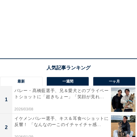
最新
一週間
一ヶ月
バレー・髙橋藍選手、兄＆愛犬とのプライベー
トショットに「超きちょー」「笑顔が見れ...
1
2026/03/08
イケメンバレー選手、キス＆耳食べショットに
反響！ 「なんなのーこのイチャイチャ感...
2