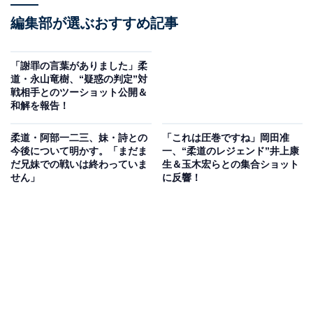
編集部が選ぶおすすめ記事
「謝罪の言葉がありました」柔
道・永山竜樹、“疑惑の判定”対
戦相手とのツーショット公開＆
和解を報告！
柔道・阿部一二三、妹・詩との
「これは圧巻ですね」岡田准
今後について明かす。「まだま
一、“柔道のレジェンド”井上康
だ兄妹での戦いは終わっていま
生＆玉木宏らとの集合ショット
せん」
に反響！