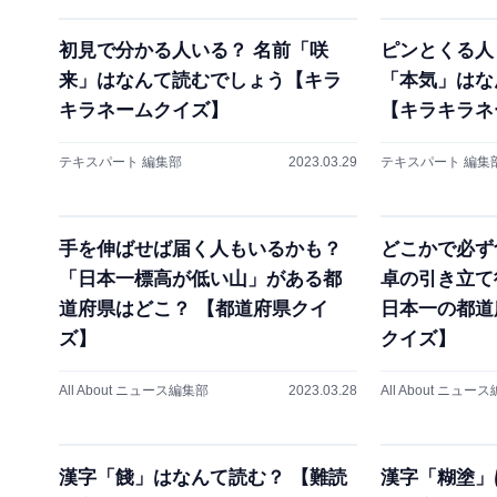
初見で分かる人いる？ 名前「咲
ピンとくる人
来」はなんて読むでしょう【キラ
「本気」はな
キラネームクイズ】
【キラキラネ
テキスパート 編集部
2023.03.29
テキスパート 編集
手を伸ばせば届く人もいるかも？
どこかで必ず
「日本一標高が低い山」がある都
卓の引き立て
道府県はどこ？ 【都道府県クイ
日本一の都道
ズ】
クイズ】
All About ニュース編集部
2023.03.28
All About ニュー
漢字「餞」はなんて読む？ 【難読
漢字「糊塗」