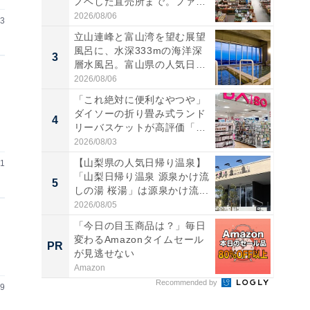
ノベした直売所まで。ファ
ー...
2026/08/06
03
立山連峰と富山湾を望む展望
風呂に、水深333mの海洋深
3
3
層水風呂。富山県の人気日
帰...
2026/08/06
「これ絶対に便利なやつや」
ダイソーの折り畳み式ランド
4
4
リーバスケットが高評価「使
わ...
2026/08/03
【山梨県の人気日帰り温泉】
31
「山梨日帰り温泉 源泉かけ流
5
5
しの湯 桜湯」は源泉かけ流...
2026/08/05
「今日の目玉商品は？」毎日
変わるAmazonタイムセール
PR
PR
が見逃せない
Amazon
Recommended by
29