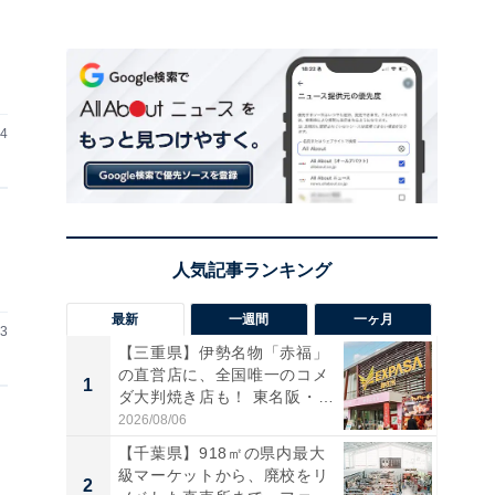
04
最新
一週間
一ヶ月
03
【三重県】伊勢名物「赤福」
の直営店に、全国唯一のコメ
1
1
ダ大判焼き店も！ 東名阪・
伊...
2026/08/06
【千葉県】918㎡の県内最大
級マーケットから、廃校をリ
2
2