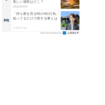
美しい場所はどこ？
は和の
が...
2022/10/14
2026/08/0
「持ち家を売る時のNG行為」
「持ち家
知ってるだけで得する事とは
知って
PR
PR
イエウール
イエウー
Recommended by