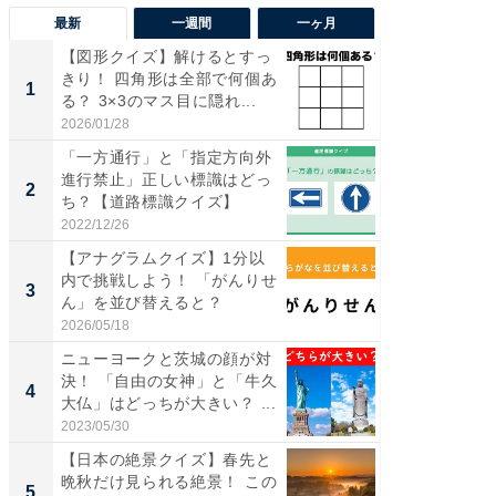
最新
一週間
一ヶ月
【図形クイズ】解けるとすっ
【兵庫
きり！ 四角形は全部で何個あ
ーメン
1
1
る？ 3×3のマス目に隠れ...
再現した
道...
2026/01/28
2026/08/0
「一方通行」と「指定方向外
【三重
進行禁止」正しい標識はどっ
「鈴鹿天
2
2
ち？【道路標識クイズ】
は100
2022/12/26
2026/08/0
【アナグラムクイズ】1分以
ステラ
内で挑戦しよう！ 「がんりせ
詰め放題
3
3
ん」を並び替えると？
00円で「
2026/05/18
2026/08/0
ニューヨークと茨城の顔が対
「ミニオ
決！ 「自由の女神」と「牛久
ッグ！ 
4
4
大仏」はどっちが大きい？ ...
ど、夏限
2023/05/30
2026/08/0
【日本の絶景クイズ】春先と
【埼玉
晩秋だけ見られる絶景！ この
「行田天
5
5