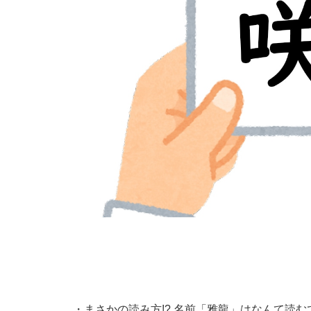
・
まさかの読み方!? 名前「雅龍」はなんて読