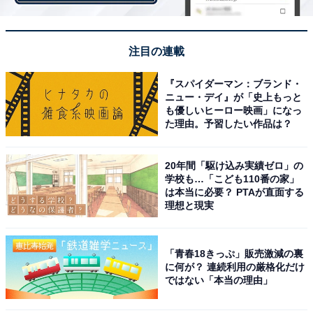
注目の連載
・
漢字「細雪」はなんて読む？ 【脳トレ・難読漢字クイ
『スパイダーマン：ブランド・
ニュー・デイ』が「史上もっと
ズ】
も優しいヒーロー映画」になっ
た理由。予習したい作品は？
20年間「駆け込み実績ゼロ」の
学校も…「こども110番の家」
は本当に必要？ PTAが直面する
理想と現実
「青春18きっぷ」販売激減の裏
に何が？ 連続利用の厳格化だけ
ではない「本当の理由」