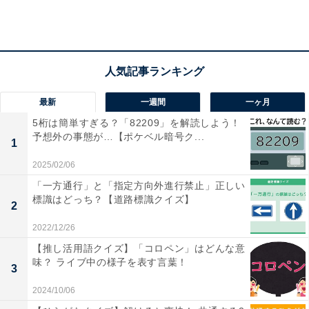
最新
一週間
一ヶ月
5桁は簡単すぎる？「82209」を解読しよう！
予想外の事態が…【ポケベル暗号ク...
1
2025/02/06
「一方通行」と「指定方向外進行禁止」正しい
標識はどっち？【道路標識クイズ】
2
2022/12/26
【推し活用語クイズ】「コロペン」はどんな意
味？ ライブ中の様子を表す言葉！
3
2024/10/06
・