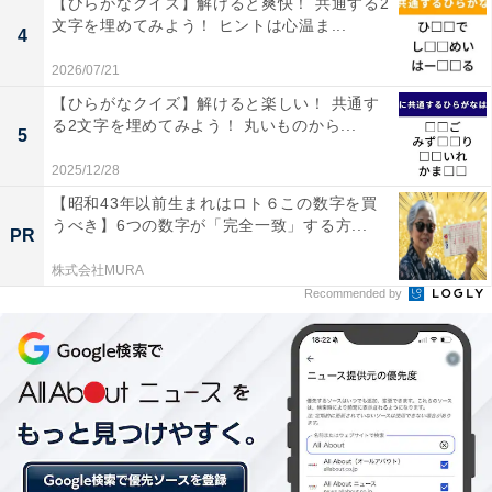
【ひらがなクイズ】解けると爽快！ 共通する2
漢字「鼓吹」はなんて読む？ 【脳トレ・難読漢字クイ
文字を埋めてみよう！ ヒントは心温ま...
4
ズ】
2026/07/21
【ひらがなクイズ】解けると楽しい！ 共通す
る2文字を埋めてみよう！ 丸いものから...
5
2025/12/28
【昭和43年以前生まれはロト６この数字を買
うべき】6つの数字が「完全一致」する方...
PR
株式会社MURA
Recommended by