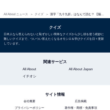
All About ニュース
クイズ
漢字「九十九折」はなんて読む？ 【脳トレ・難読漢字クイズ】
クイズ
日本人なら答えられないと恥ずかしい簡単なクイズから少し頭を使う絶妙に
難しいクイズまで、ついつい答えたくなるオモシロ＆学びクイズを日々更新
しています。
関連サービス
・
漢字「餞」はなんて読む？ 【難読漢字クイズ】
All About
All About Japan
イチオシ
サイト情報
会社概要
広告掲載
プライバシーポリシー
著作権・商標・免責事項