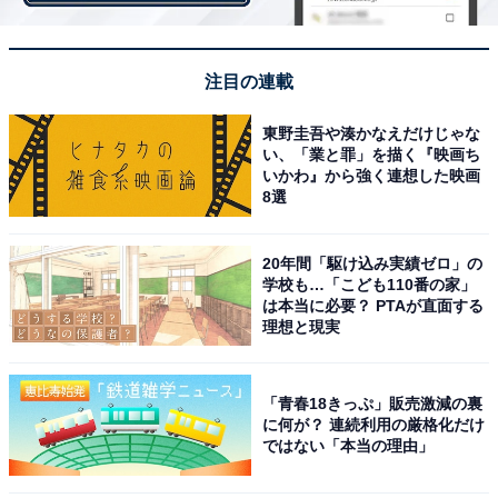
・
野球好きなら分かる？ 「大賀寿」はなんて読むでしょう
【キラキラネームクイズ】
注目の連載
東野圭吾や湊かなえだけじゃな
い、「業と罪」を描く『映画ち
いかわ』から強く連想した映画
8選
20年間「駆け込み実績ゼロ」の
学校も…「こども110番の家」
は本当に必要？ PTAが直面する
理想と現実
「青春18きっぷ」販売激減の裏
に何が？ 連続利用の厳格化だけ
ではない「本当の理由」