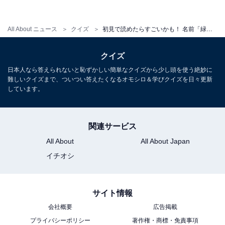
All About ニュース
クイズ
初見で読めたらすごいかも！ 名前「緑夢」はなんて読むでしょう【キラキラネームクイズ】
クイズ
日本人なら答えられないと恥ずかしい簡単なクイズから少し頭を使う絶妙に
難しいクイズまで、ついつい答えたくなるオモシロ＆学びクイズを日々更新
・
しています。
初見で分かる人いる？ 名前「咲来」はなんて読むでしょ
う【キラキラネームクイズ】
関連サービス
All About
All About Japan
イチオシ
サイト情報
会社概要
広告掲載
プライバシーポリシー
著作権・商標・免責事項