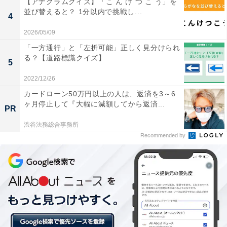
【アナグラムクイズ】「こ ん け つ こ う」を
並び替えると？ 1分以内で挑戦し...
4
2026/05/09
「一方通行」と「左折可能」正しく見分けられ
る？【道路標識クイズ】
5
2022/12/26
カードローン50万円以上の人は、返済を3～6
ヶ月停止して『大幅に減額してから返済...
PR
渋谷法務総合事務所
Recommended by