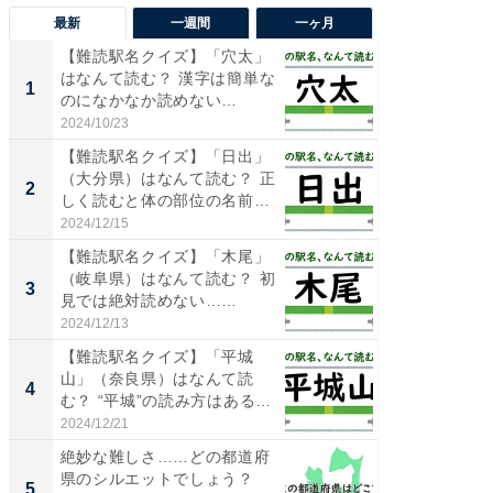
最新
一週間
一ヶ月
【難読駅名クイズ】「穴太」
【兵庫
はなんて読む？ 漢字は簡単な
ーメン
1
1
のになかなか読めない…
再現した
道...
2024/10/23
2026/08/0
【難読駅名クイズ】「日出」
【三重
（大分県）はなんて読む？ 正
の直営
2
2
しく読むと体の部位の名前
ダ大判焼
に...
伊...
2024/12/15
2026/08/0
【難読駅名クイズ】「木尾」
【千葉県
（岐阜県）はなんて読む？ 初
級マー
3
3
見では絶対読めない……
ノベし
ー...
2024/12/13
2026/08/0
【難読駅名クイズ】「平城
ステラ
山」（奈良県）はなんて読
詰め放題
4
4
む？ “平城”の読み方はある都
00円で「
道...
2024/12/21
2026/08/0
絶妙な難しさ……どの都道府
立山連
県のシルエットでしょう？
風呂に、
5
5