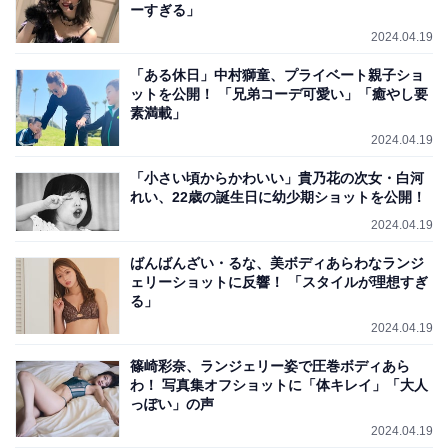
ーすぎる」
2024.04.19
「ある休日」中村獅童、プライベート親子ショ
ットを公開！ 「兄弟コーデ可愛い」「癒やし要
素満載」
2024.04.19
「小さい頃からかわいい」貴乃花の次女・白河
れい、22歳の誕生日に幼少期ショットを公開！
2024.04.19
ばんばんざい・るな、美ボディあらわなランジ
ェリーショットに反響！ 「スタイルが理想すぎ
る」
2024.04.19
篠崎彩奈、ランジェリー姿で圧巻ボディあら
わ！ 写真集オフショットに「体キレイ」「大人
っぽい」の声
2024.04.19