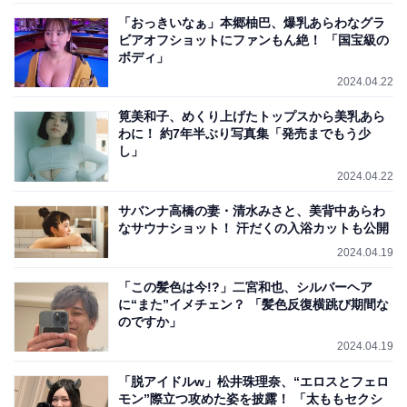
「おっきいなぁ」本郷柚巴、爆乳あらわなグラ
ビアオフショットにファンもん絶！ 「国宝級の
ボディ」
2024.04.22
筧美和子、めくり上げたトップスから美乳あら
わに！ 約7年半ぶり写真集「発売までもう少
し」
2024.04.22
サバンナ高橋の妻・清水みさと、美背中あらわ
なサウナショット！ 汗だくの入浴カットも公開
2024.04.19
「この髪色は今!?」二宮和也、シルバーヘア
に“また”イメチェン？ 「髪色反復横跳び期間な
のですか」
2024.04.19
「脱アイドルw」松井珠理奈、“エロスとフェロ
モン”際立つ攻めた姿を披露！ 「太ももセクシ