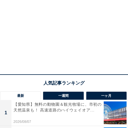
最新
一週間
一ヶ月
【愛知県】無料の動物園＆観光牧場に、市初の
天然温泉も！ 高速道路のハイウェイオア...
1
2026/08/07