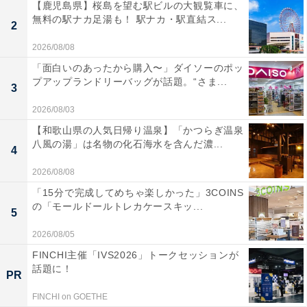
【鹿児島県】桜島を望む駅ビルの大観覧車に、
無料の駅ナカ足湯も！ 駅ナカ・駅直結ス...
2
2026/08/08
「面白いのあったから購入〜」ダイソーのポッ
プアップランドリーバッグが話題。“さま...
3
2026/08/03
【和歌山県の人気日帰り温泉】「かつらぎ温泉
八風の湯」は名物の化石海水を含んだ濃...
4
2026/08/08
「15分で完成してめちゃ楽しかった」3COINS
の「モールドールトレカケースキッ...
5
2026/08/05
FINCHI主催「IVS2026」トークセッションが
話題に！
PR
FINCHI on GOETHE