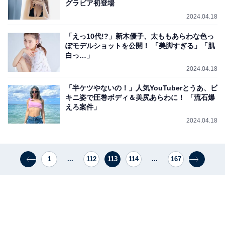
グラビア初登場
2024.04.18
「えっ10代!?」新木優子、太ももあらわな色っ
ぽモデルショットを公開！ 「美脚すぎる」「肌
白っ…」
2024.04.18
「半ケツやないの！」人気YouTuberとうあ、ビ
キニ姿で圧巻ボディ＆美尻あらわに！ 「流石爆
えろ案件」
2024.04.18
1
...
112
113
114
...
167