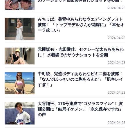
のツーショット＆家族仲良しショットを公開！
2024.04.23
みちょぱ、美背中あらわなウエディングフォト
披露！ 「トップモデルさんが花嫁に」「幸せオ
ーラ眩しい」
2024.04.23
元欅坂46・志田愛佳、セクシーな太ももあらわ
に！ 水着姿でのサウナショットを公開
2024.04.23
中町綾、完璧ボディあらわなビキニ姿を披露！
「なんでほっそいのに胸あるんだ」「肌キレイ
すぎ！」
2024.04.23
大谷翔平、176号達成で“ゴジラスマイル”！ 変
顔公開に「結局イケメン」「永久保存ですね」
の声
2024.04.23