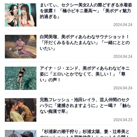
まいてぃ、セクシー美女2人の際どすぎる水着姿
を披露！ 「極小ビキニ最高〜」「美ボディ魅力
的過ぎる」
2024.04.24
白間美瑠、美ボディあらわなサウナショット！
「汗だくみるるんたまんない」「一緒にととの
いたい」
2024.04.24
アイナ・ジ・エンド、美ボディあらわなビキニ
姿に「エロいとかでなくて、美しい！」「尊
い」の声！
2024.04.24
完熟フレッシュ・池田レイラ、芸人仲間のセク
ハラに「逮捕されますように」と一喝？ 「触ら
ない痴漢で草」
2024.04.23
「杉浦家の潮干狩り」杉浦太陽、妻・辻希美と