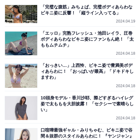
「完璧な腹筋」みちょぱ、完璧ボディあらわな
ビキニ姿に反響！ 「縦ライン入ってる」
2024.04.19
「エッロ」完熟フレッシュ・池田レイラ、圧巻
ボディあらわなビキニ姿にファンもん絶！ 「太
ももムチムチ」
2024.04.18
「おっきい…」上西怜、ビキニ姿で豊満美ボデ
ィあらわに！ 「おっぱいが最高」「ドキドキし
ますわ」
2024.04.18
10頭身モデル・香川沙耶、際どすぎるハイレグ
姿で太ももを大胆披露！ 「セクシーで素晴らし
い」
2024.04.18
口喧嘩最強ギャル・みりちゃむ、ビキニ姿で谷
間＆抜群のスタイルあらわに！ 『ヤンジャン』