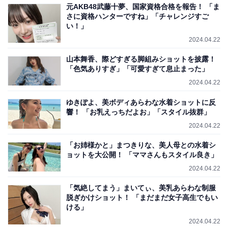
元AKB48武藤十夢、国家資格合格を報告！ 「ま
さに資格ハンターですね」「チャレンジすご
い！」
2024.04.22
山本舞香、際どすぎる脚組みショットを披露！
「色気ありすぎ」「可愛すぎて息止まった」
2024.04.22
ゆきぽよ、美ボディあらわな水着ショットに反
響！ 「お乳えっちだよお」「スタイル抜群」
2024.04.22
「お姉様かと」まつきりな、美人母との水着シ
ョットを大公開！ 「ママさんもスタイル良き」
2024.04.22
「気絶してまう」まいてぃ、美乳あらわな制服
脱ぎかけショット！ 「まだまだ女子高生でもい
ける」
2024.04.22