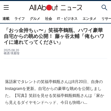
連載
ライフ
グルメ
社会
IT・ビジネス
エンタメ
リサ
「おっ金持ちぃ〜」笑福亭鶴瓶、ハワイ豪華
自宅からの眺め公開！ 藤ヶ谷太輔「俺もハワ
イに連れてってください」
2025.08.20
橋酒 瑛麗瑠
落語家でタレントの笑福亭鶴瓶さんは8月20日、自身の
Instagramを更新。自宅からの豪華な眺めを公開しまし
た。【写真】笑顔を見せる笑福亭鶴瓶鶴瓶さんは「家か
ら見えるダイヤモンドヘッド、今日も快晴ハ...