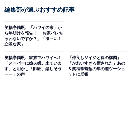
編集部が選ぶおすすめ記事
笑福亭鶴瓶、「ハワイの家」か
ら年明けを報告！ 「お家バレち
ゃわないですか？」「凄～い！
立派な家」
笑福亭鶴瓶、家族でハワイへ！
「仲良しジイジと孫の構図」
「スーパーに娘夫婦。来ていま
「かわいすぎる癒された」あの
す」と明かし「師匠、楽しそう
＆笑福亭鶴瓶の年の差ツーショ
ーー」の声
ットに反響