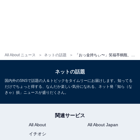
All About ニュース
ネットの話題
「おっ金持ちぃ〜」笑福亭鶴瓶、ハワイ豪華自宅からの眺め公開！ 藤ヶ谷太輔「俺もハワイに連れてってください」
ネットの話題
国内外のSNSで話題の人＆トピックをタイムリーにお届けします。知ってる
だけでちょっと得する、なんだか楽しい気分になれる、ネット発「知ら（な
きゃ）損」ニュースが盛りだくさん。
関連サービス
All About
All About Japan
イチオシ