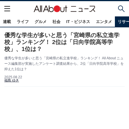
連載
ライフ
グルメ
社会
IT・ビジネス
エンタメ
リサ
優秀な学生が多いと思う「宮崎県の私立進学
校」ランキング！ 2位は「日向学院高等学
校」、1位は？
優秀な学生が多いと思う「宮崎県の私立進学校」ランキング！ All About ニュ
ース編集部が実施したアンケート調査結果から、2位「日向学院高等学校」を
抑えた1位は？
2025.08.22
福島 ゆき