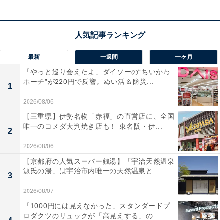
最新
一週間
一ヶ月
「やっと巡り会えたよ」ダイソーの“ちいかわ
ポーチ”が220円で反響。ぬい活＆防災...
1
2026/08/06
【三重県】伊勢名物「赤福」の直営店に、全国
唯一のコメダ大判焼き店も！ 東名阪・伊...
2
2026/08/06
【京都府の人気スーパー銭湯】「宇治天然温泉
源氏の湯」は宇治市内唯一の天然温泉と...
3
2026/08/07
「1000円には見えなかった」スタンダードプ
ロダクツのリュックが「高見えする」の...