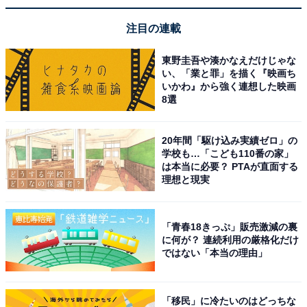
注目の連載
東野圭吾や湊かなえだけじゃな
い、「業と罪」を描く『映画ち
いかわ』から強く連想した映画
8選
20年間「駆け込み実績ゼロ」の
学校も…「こども110番の家」
は本当に必要？ PTAが直面する
理想と現実
「青春18きっぷ」販売激減の裏
に何が？ 連続利用の厳格化だけ
ではない「本当の理由」
「移民」に冷たいのはどっちな