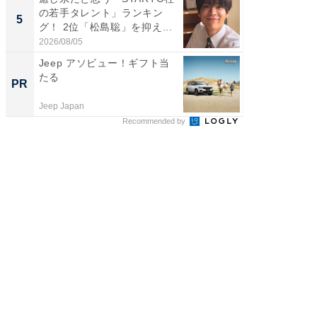
の若手タレント」ランキン
ARTO
5
5
グ！ 2位「松島聡」を抑え...
グ！ 2
2026/08/05
2026/08/0
Jeep アソビュー！ギフト当
【完全
たる
フィス
PR
PR
Jeep Japan
株式会社
Recommended by