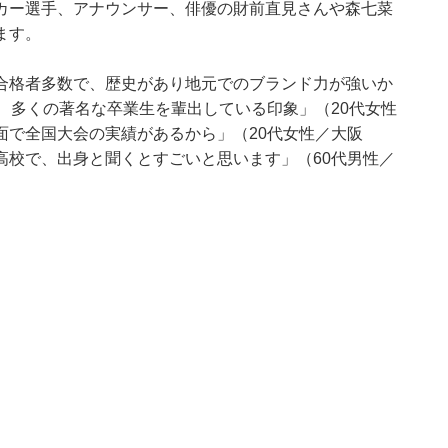
カー選手、アナウンサー、俳優の財前直見さんや森七菜
ます。
合格者多数で、歴史があり地元でのブランド力が強いか
、多くの著名な卒業生を輩出している印象」（20代女性
面で全国大会の実績があるから」（20代女性／大阪
高校で、出身と聞くとすごいと思います」（60代男性／