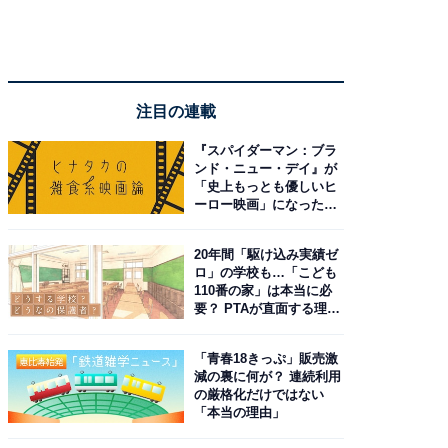
注目の連載
『スパイダーマン：ブラ
ンド・ニュー・デイ』が
「史上もっとも優しいヒ
ーロー映画」になった理
由。予習したい作品は？
20年間「駆け込み実績ゼ
ロ」の学校も…「こども
110番の家」は本当に必
要？ PTAが直面する理想
と現実
「青春18きっぷ」販売激
減の裏に何が？ 連続利用
の厳格化だけではない
「本当の理由」