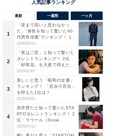
最新
一週間
一ヶ月
「背まで高いと思わなかっ
「癒し系
た」“身長を知って驚いた40
タレント
1
1
代男性俳優”ランキング！ 1...
「井ノ原
2026/06/13
2026/08/0
「実は二世」と知って驚いた
ギャップ
タレントランキング！ 2位
RTO社
2
2
「杉咲花」を大差で抑えた1
キング！
位...
2025/11/07
2026/08/0
美しいと思う「昭和の女優」
癒し系だ
ランキング！ 「吉永小百合」
の若手
3
3
を抑えた1位は？
グ！ 2
2025/04/21
2026/08/0
高学歴だと知って驚いたSTA
「ギャッ
RTOタレントランキング！ 2
RTO社
4
4
位「ラウール（Snow...
グ！ 2
2025/07/13
2026/07/3
癒し系だと思う「STARTO社
「世界で