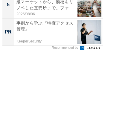
級マーケットから、廃校をリ
風呂に、
5
5
ノベした直売所まで。ファ
層水風
ー...
帰...
2026/08/06
2026/08/0
事例から学ぶ『特権アクセス
事例か
管理』
管理』
PR
PR
KeeperSecurity
KeeperSec
Recommended by