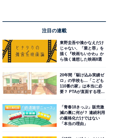
注目の連載
東野圭吾や湊かなえだけ
じゃない、「業と罪」を
描く『映画ちいかわ』か
ら強く連想した映画8選
20年間「駆け込み実績ゼ
ロ」の学校も…「こども
110番の家」は本当に必
要？ PTAが直面する理想
と現実
「青春18きっぷ」販売激
減の裏に何が？ 連続利用
の厳格化だけではない
「本当の理由」