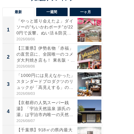
最新
一週間
一ヶ月
「やっと巡り会えたよ」ダイ
【兵庫
ソーの“ちいかわポーチ”が22
ーメン
1
1
0円で反響。ぬい活＆防災...
再現した
道...
2026/08/06
2026/08/0
【三重県】伊勢名物「赤福」
【三重
の直営店に、全国唯一のコメ
の直営
2
2
ダ大判焼き店も！ 東名阪・
ダ大判焼
伊...
伊...
2026/08/06
2026/08/0
「1000円には見えなかった」
【千葉県
スタンダードプロダクツのリ
級マー
3
3
ュックが「高見えする」の...
ノベし
ー...
2026/08/03
2026/08/0
【京都府の人気スーパー銭
ステラ
湯】「宇治天然温泉 源氏の
詰め放題
4
4
湯」は宇治市内唯一の天然温
00円で「
泉と...
2026/08/07
2026/08/0
【千葉県】918㎡の県内最大
立山連