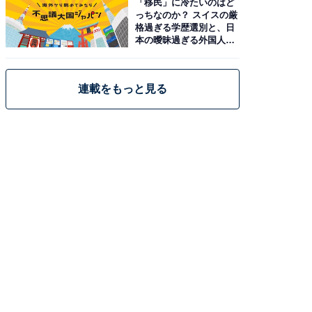
「移民」に冷たいのはど
っちなのか？ スイスの厳
格過ぎる学歴選別と、日
本の曖昧過ぎる外国人政
策
連載をもっと見る