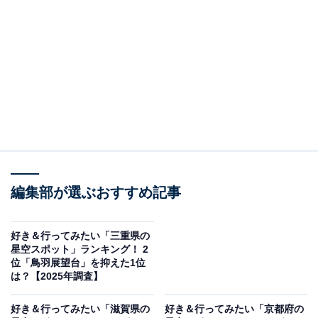
＞8位までの全ランキング結果を見る
2位：摩耶山 掬星台／35票
2位は「摩耶山 掬星台」でした。神戸市に位置する摩耶
山の山頂にある展望スポットで、夜景100選にも選ばれ
た有名な星空観賞地。標高約700mの高さからは、神戸の
街並みや大阪湾の夜景とともに、満天の星が広がる光景
を堪能できます。ロープウェイや車でもアクセスできる
編集部が選ぶおすすめ記事
ため、気軽に訪れることができるのも魅力です。
好き＆行ってみたい「三重県の
星空スポット」ランキング！ 2
回答者からは「掬星台の夜景は本当に綺麗で、地上の星
位「鳥羽展望台」を抑えた1位
空と天空の星空を両方見られます。大好きなスポットで
は？【2025年調査】
す」（30代回答しない／奈良県）、「『星を掬う』台と
好き＆行ってみたい「滋賀県の
好き＆行ってみたい「京都府の
いう名前が天体観測に向いていそう」（20代女性／青森