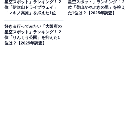
星空スポット」ランキング！ 2
星空スポット」ランキング！ 2
県）、「“掬えるほどの星”という名前の通り、夜景と星
位「伊吹山ドライブウェイ」
位「美山かやぶきの里」を抑え
空のコラボが絶景。六甲山系の高所ならではの空気の澄
「マキノ高原」を抑えた1位
た1位は？【2025年調査】
は？【2025年調査】
み方が魅力」（50代男性／大阪府）などのコメントがあ
好き＆行ってみたい「大阪府の
りました。
星空スポット」ランキング！ 2
位「りんくう公園」を抑えた1
位は？【2025年調査】