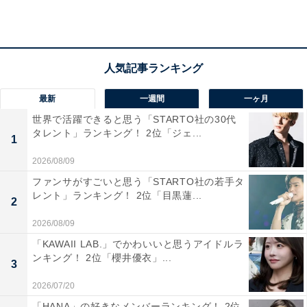
1位：六甲山／82票
1位は「六甲山」でした。関西屈指の夜景＆星空スポッ
トとして知られる六甲山は、都市部からのアクセスも良
く、標高の高さと空気の澄んだ環境から多くの星が観察
最新
一週間
一ヶ月
できます。展望台やハイキングコース、宿泊施設も整っ
世界で活躍できると思う「STARTO社の30代
ており、家族連れからカップルまで幅広く支持されてい
タレント」ランキング！ 2位「ジェ...
1
ます。夜空と神戸の街明かりが織りなすコントラスト
2026/08/09
は、訪れた人の心に残る感動体験を提供してくれます。
ファンサがすごいと思う「STARTO社の若手タ
レント」ランキング！ 2位「目黒蓮...
2
回答者のコメントを見ると「知名度の高いスポットで美
2026/08/09
しい景色を満喫したい」（50代女性／神奈川県）、「夜
景が美しい場所として有名なので、星空もきれいに見渡
「KAWAII LAB.」でかわいいと思うアイドルラ
ンキング！ 2位「櫻井優衣」...
せると思います」（50代女性／埼玉県）、「街の光が少
3
なく、広い空が見渡せるので、満天の星空をゆっくり楽
2026/07/20
しめる」（30代女性／東京都）といった声がありまし
「HANA」の好きなメンバーランキング！ 2位