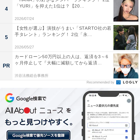
「YURI」を抑えた1位は？【20...
た。
4
2026/07/24
※回答者のコメントは原文ママです
【女性が選ぶ】演技がうまい「STARTO社の若
手タレント」ランキング！ 2位「永...
5
この記事の筆者：坂上 恵
2026/05/27
All About ニュースの編集者。オールアバウトに入社後、
カードローン50万円以上の人は、返済を3～6
SNSトレンドにフォーカスした記事執筆やSEOライティ
ヶ月停止して『大幅に減額してから返済...
PR
ングの経験を経て、のちにAll About ニュースチームのメ
渋谷法務総合事務所
ンバーに参入。現在は旅行・カルチャー・エンタメなど
Recommended by
を中心に企画編集を担当。東京都出身。居酒屋巡りとス
ポーツ観戦が生きがい。
8位までの全ランキング結果を見
次ページ
る