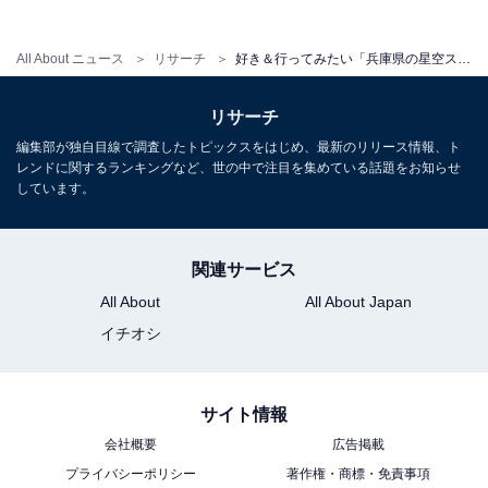
All About ニュース
リサーチ
好き＆行ってみたい「兵庫県の星空スポット」ランキング！ 2位「摩耶山 掬星台」を抑えた1位は？【2025年調査】
リサーチ
編集部が独自目線で調査したトピックスをはじめ、最新のリリース情報、ト
レンドに関するランキングなど、世の中で注目を集めている話題をお知らせ
しています。
関連サービス
All About
All About Japan
イチオシ
サイト情報
会社概要
広告掲載
プライバシーポリシー
著作権・商標・免責事項