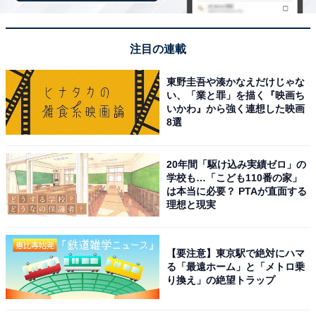
注目の連載
東野圭吾や湊かなえだけじゃな
い、「業と罪」を描く『映画ち
いかわ』から強く連想した映画
8選
20年間「駆け込み実績ゼロ」の
学校も…「こども110番の家」
は本当に必要？ PTAが直面する
理想と現実
こちらもおすすめ
【要注意】東京駅で絶対にハマ
好き＆行ってみたい「和歌山県の星空スポッ
る「最遠ホーム」と「メトロ乗
ト」ランキング！ 2位「潮岬観光タワー周辺」
り換え」の絶望トラップ
「龍神温泉」を抑えた1位は？【2025年調査】