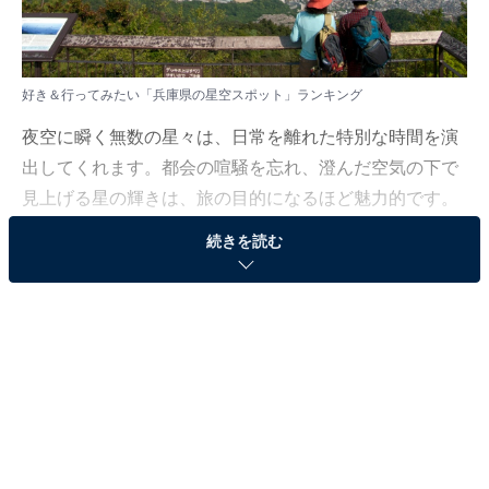
好き＆行ってみたい「兵庫県の星空スポット」ランキング
夜空に瞬く無数の星々は、日常を離れた特別な時間を演
出してくれます。都会の喧騒を忘れ、澄んだ空気の下で
見上げる星の輝きは、旅の目的になるほど魅力的です。
自然に包まれながら満天の星を眺めるひとときは、心を
続きを読む
解きほぐし、忘れられない思い出へと変わっていきま
す。
All About ニュース編集部は8月13～14日、全国20～60代
の男女196人を対象に「星空スポット（近畿地方）」に
関する独自のアンケート調査を実施しました。今回はそ
の中から、好き＆行ってみたい「兵庫県の星空スポッ
ト」を紹介します！