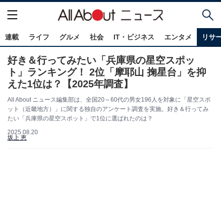
連載
ライフ
グルメ
社会
IT・ビジネス
エンタメ
リサ
好き＆行ってみたい「兵庫県の星空スポッ
ト」ランキング！ 2位「摩耶山 掬星台」を抑
えた1位は？【2025年調査】
All About ニュース編集部は、全国20～60代の男女196人を対象に「星空スポ
ット（近畿地方）」に関する独自のアンケート調査を実施。好き＆行ってみ
たい「兵庫県の星空スポット」で1位に選ばれたのは？
2025.08.20
坂上 恵