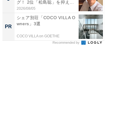
グ！ 2位「松島聡」を抑え...
「鈴木
倒...
2026/08/05
2026/08/0
シェア別荘「COCO VILLA O
シェア別荘
wners」3選
wners
PR
PR
COCO VILLA on GOETHE
COCO VIL
Recommended by