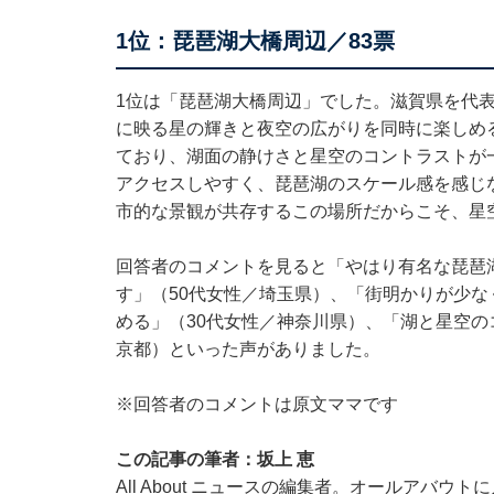
1位：琵琶湖大橋周辺／83票
1位は「琵琶湖大橋周辺」でした。滋賀県を代
に映る星の輝きと夜空の広がりを同時に楽しめ
ており、湖面の静けさと星空のコントラストが
アクセスしやすく、琵琶湖のスケール感を感じ
市的な景観が共存するこの場所だからこそ、星
回答者のコメントを見ると「やはり有名な琵琶
す」（50代女性／埼玉県）、「街明かりが少
める」（30代女性／神奈川県）、「湖と星空の
京都）といった声がありました。
※回答者のコメントは原文ママです
この記事の筆者：坂上 恵
All About ニュースの編集者。オールアバ