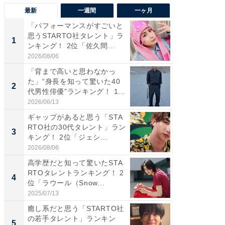
最新
一週間
一ヶ月
「パフォーマンスがすごいと
「癒し系
思うSTARTO社タレント」ラ
タレント
1
1
ンキング！ 2位「佐久間...
「井ノ原
2026/08/06
2026/08/0
「背まで高いと思わなかっ
癒し系だ
た」“身長を知って驚いた40
の若手
2
2
代男性俳優”ランキング！ 1...
グ！ 2
2026/06/13
2026/08/0
ギャップがあると思う「STA
ギャップ
RTO社の30代タレント」ラン
RTO社
3
3
キング！ 2位「ジェシ...
キング！
2026/08/06
2026/08/0
高学歴だと知って驚いたSTA
「世界で
RTOタレントランキング！ 2
ARTO
4
4
位「ラウール（Snow...
グ！ 2
2025/07/13
2026/08/0
癒し系だと思う「STARTO社
身長を知
の若手タレント」ランキン
性俳優」
5
5