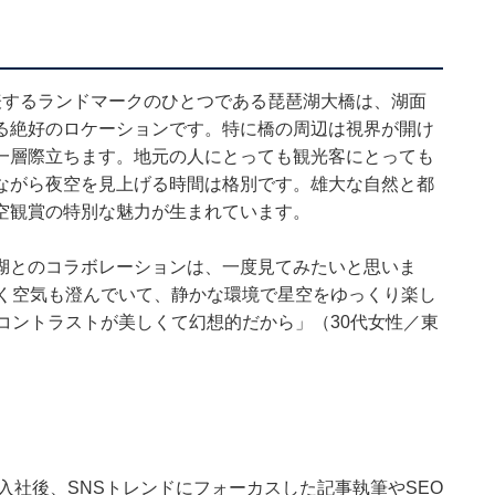
表するランドマークのひとつである琵琶湖大橋は、湖面
る絶好のロケーションです。特に橋の周辺は視界が開け
一層際立ちます。地元の人にとっても観光客にとっても
ながら夜空を見上げる時間は格別です。雄大な自然と都
空観賞の特別な魅力が生まれています。
湖とのコラボレーションは、一度見てみたいと思いま
なく空気も澄んでいて、静かな環境で星空をゆっくり楽し
コントラストが美しくて幻想的だから」（30代女性／東
ウトに入社後、SNSトレンドにフォーカスした記事執筆やSEO