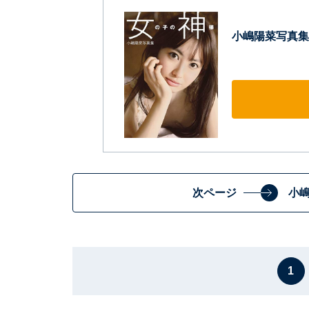
小嶋陽菜写真集
次ページ
小
1