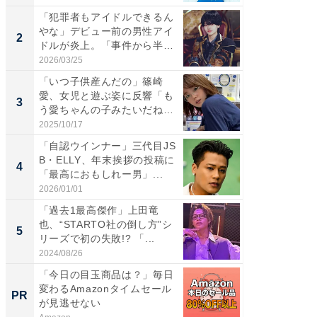
「犯罪者もアイドルできるん
「女の
やな」デビュー前の男性アイ
介、バ
2
2
ドルが炎上。「事件から半年
らのプレ
も...
愛...
2026/03/25
2026/08/0
「いつ子供産んだの」篠崎
「脚が
愛、女児と遊ぶ姿に反響「も
横川尚
3
3
う愛ちゃんの子みたいだね」
ムキな姿
「完...
刃...
2025/10/17
2026/08/0
「自認ウインナー」三代目JS
「え、
B・ELLY、年末挨拶の投稿に
芸人、2
4
4
「最高におもしれー男」...
エットに
2026/01/01
2026/08/0
「過去1最高傑作」上田竜
「脳がバ
也、“STARTO社の倒し方”シ
装姿が話
5
5
リーズで初の失敗!? 「...
のお父さ
2024/08/26
2026/08/0
「今日の目玉商品は？」毎日
Amaz
変わるAmazonタイムセール
0%OF
PR
PR
が見逃せない