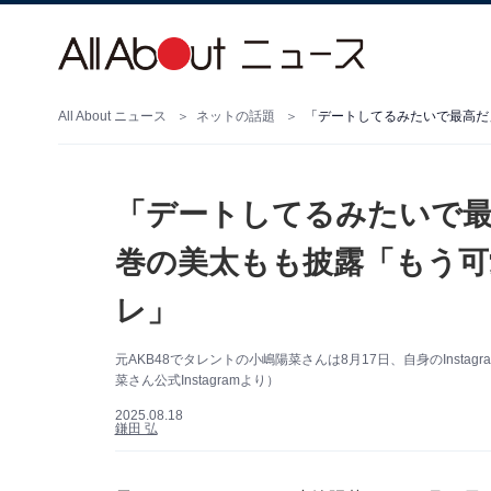
All About ニュース
ネットの話題
「デートしてるみたいで最
巻の美太もも披露「もう可
レ」
元AKB48でタレントの小嶋陽菜さんは8月17日、自身のInst
菜さん公式Instagramより）
2025.08.18
鎌田 弘