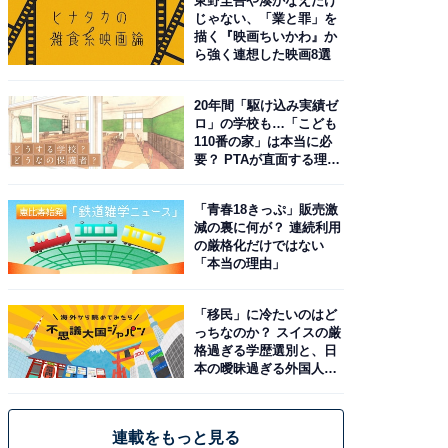
東野圭吾や湊かなえだけ
じゃない、「業と罪」を
描く『映画ちいかわ』か
ら強く連想した映画8選
20年間「駆け込み実績ゼ
ロ」の学校も…「こども
110番の家」は本当に必
要？ PTAが直面する理想
と現実
「青春18きっぷ」販売激
減の裏に何が？ 連続利用
の厳格化だけではない
「本当の理由」
「移民」に冷たいのはど
っちなのか？ スイスの厳
格過ぎる学歴選別と、日
本の曖昧過ぎる外国人政
策
連載をもっと見る