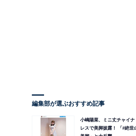
編集部が選ぶおすすめ記事
小嶋陽菜、ミニ丈チャイナ
レスで美脚披露！ 「#絶世