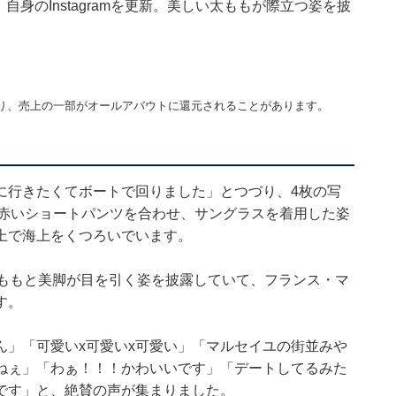
自身のInstagramを更新。美しい太ももが際立つ姿を披
り、売上の一部がオールアバウトに還元されることがあります。
に行きたくてボートで回りました」とつづり、4枚の写
と赤いショートパンツを合わせ、サングラスを着用した姿
上で海上をくつろいでいます。
太ももと美脚が目を引く姿を披露していて、フランス・マ
す。
ん」「可愛いx可愛いx可愛い」「マルセイユの街並みや
ねぇ」「わぁ！！！かわいいです」「デートしてるみた
です」と、絶賛の声が集まりました。