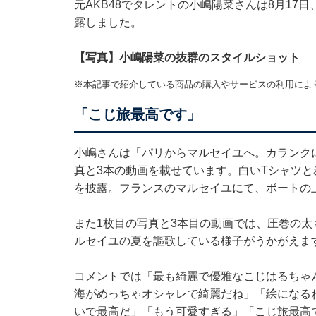
元AKB48でタレントの小嶋陽菜さんは8月17日、
露しました。
【写真】小嶋陽菜の抜群のスタイルショット
※本記事で紹介している商品の購入やサービスの利用によ
「こじ旅最高です」
小嶋さんは「パリからマルセイユへ。カランク
真と3本の動画を載せています。白いTシャツ
を披露。フランスのマルセイユにて、ボートの
また1枚目の写真と3本目の動画では、圧巻の
ルセイユの夏を謳歌している様子がうかがえま
コメントでは「最も綺麗で優雅なこじはるちゃ
海がめっちゃオシャレで綺麗だね」「絵になる
いで最高だ」「もう可愛すぎる」「こじ旅最高