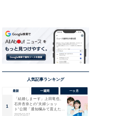
最新
一週間
一ヶ月
「結婚しまーす」上田竜也、
「さす
石井杏奈との“夫婦ショッ
は」高
1
1
ト”公開「通知欄みて震えた」
災地を
「...
「カ...
2025/11/27
2026/08/0