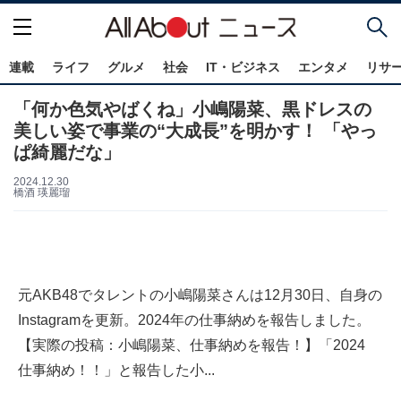
連載
ライフ
グルメ
社会
IT・ビジネス
エンタメ
リサ
「何か色気やばくね」小嶋陽菜、黒ドレスの
美しい姿で事業の“大成長”を明かす！ 「やっ
ぱ綺麗だな」
2024.12.30
橋酒 瑛麗瑠
元AKB48でタレントの小嶋陽菜さんは12月30日、自身の
Instagramを更新。2024年の仕事納めを報告しました。
【実際の投稿：小嶋陽菜、仕事納めを報告！】「2024
仕事納め！！」と報告した小...