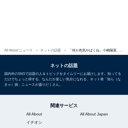
All About ニュース
ネットの話題
「何か色気やばくね」小嶋陽菜、黒ドレスの美しい姿で事業の“大成長”を明かす！ 「やっぱ綺麗だな」
ネットの話題
国内外のSNSで話題の人＆トピックをタイムリーにお届けします。知ってる
だけでちょっと得する、なんだか楽しい気分になれる、ネット発「知ら（な
きゃ）損」ニュースが盛りだくさん。
関連サービス
All About
All About Japan
イチオシ