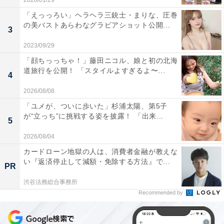
2026/01/29
「えっっろい」ヘラヘラ三銃士・まりな、圧巻
の美バストあらわなグラビアショット公開...
3
2023/09/29
「顔ちっっちゃ！」藤田ニコル、娘と初の北海
道旅行を公開！ 「スタイルよすぎるよ〜...
4
2026/08/08
「ユメが、ついに歩いた」杉浦太陽、第5子
が“立っち”に挑戦する姿を披露！ 「出来...
5
2026/08/04
カードローン地獄の人は、消費者金融が教えな
い『返済停止して減額・免除する方法』で...
PR
渋谷法務総合事務所
Recommended by