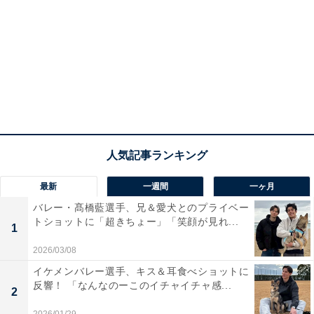
最新
一週間
一ヶ月
バレー・髙橋藍選手、兄＆愛犬とのプライベー
トショットに「超きちょー」「笑顔が見れ...
1
2026/03/08
イケメンバレー選手、キス＆耳食べショットに
反響！ 「なんなのーこのイチャイチャ感...
2