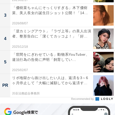
2025/02/17
「優樹菜ちゃんにそっくりすぎる」木下優樹
菜、美人長女の誕生日ショット公開！「14...
3
2026/08/07
「逆カミングアウト」『ラヴ上等』の美人出演
者、整形告白に「潔くてカッコよ！」「好...
4
2025/12/18
「世間をにぎわせている」動物系YouTuber、
違法行為の告発に声明「飼育してい...
5
2025/02/07
リボ地獄から抜け出したい人は、返済を3～6
ヶ月停止して『大幅に減額してから返済す...
PR
渋谷法務総合事務所
Recommended by