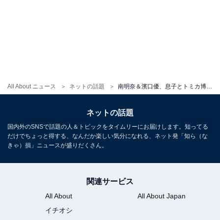
All About ニュース
ネットの話題
南明奈＆濱口優、息子とトミカ博へ！ 手つなぎショットに「お子さんが大きくなりましたね」「素敵なご夫婦」反響
ネットの話題
国内外のSNSで話題の人＆トピックをタイムリーにお届けします。知ってる
だけでちょっと得する、なんだか楽しい気分になれる、ネット発「知ら（な
きゃ）損」ニュースが盛りだくさん。
関連サービス
All About
All About Japan
イチオシ