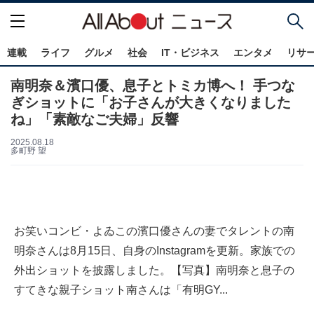
連載
ライフ
グルメ
社会
IT・ビジネス
エンタメ
リサ
南明奈＆濱口優、息子とトミカ博へ！ 手つな
ぎショットに「お子さんが大きくなりました
ね」「素敵なご夫婦」反響
2025.08.18
多町野 望
お笑いコンビ・よゐこの濱口優さんの妻でタレントの南
明奈さんは8月15日、自身のInstagramを更新。家族での
外出ショットを披露しました。【写真】南明奈と息子の
すてきな親子ショット南さんは「有明GY...