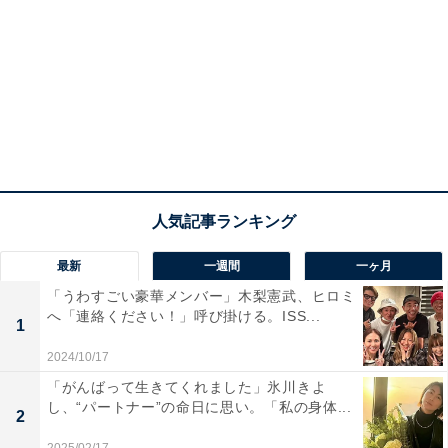
最新
一週間
一ヶ月
「うわすごい豪華メンバー」木梨憲武、ヒロミ
へ「連絡ください！」呼び掛ける。ISS...
1
2024/10/17
「がんばって生きてくれました」氷川きよ
し、“パートナー”の命日に思い。「私の身体...
2