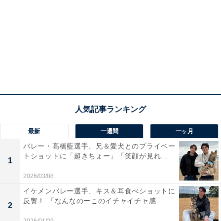
最新
一週間
一ヶ月
バレー・髙橋藍選手、兄＆愛犬とのプライベー
トショットに「超きちょー」「笑顔が見れ...
1
2026/03/08
イケメンバレー選手、キス＆耳食べショットに
反響！ 「なんなのーこのイチャイチャ感...
2