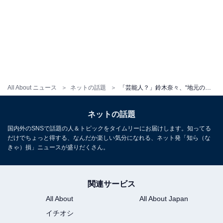
All About ニュース
ネットの話題
「芸能人？」鈴木奈々、“地元の友達”との顔出しツーショットに驚きの声！ 「タレント級の美しさ」
ネットの話題
国内外のSNSで話題の人＆トピックをタイムリーにお届けします。知ってる
だけでちょっと得する、なんだか楽しい気分になれる、ネット発「知ら（な
きゃ）損」ニュースが盛りだくさん。
関連サービス
All About
All About Japan
イチオシ