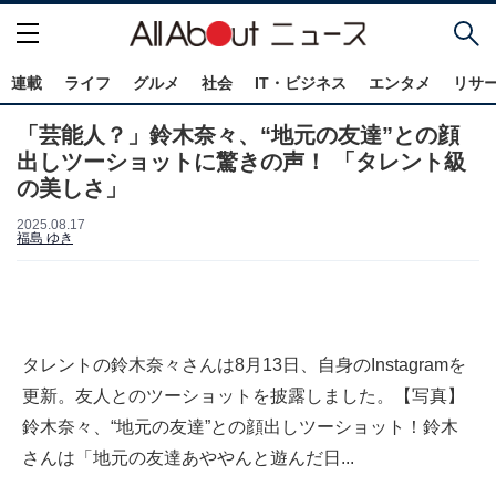
連載
ライフ
グルメ
社会
IT・ビジネス
エンタメ
リサ
「芸能人？」鈴木奈々、“地元の友達”との顔
出しツーショットに驚きの声！ 「タレント級
の美しさ」
2025.08.17
福島 ゆき
タレントの鈴木奈々さんは8月13日、自身のInstagramを
更新。友人とのツーショットを披露しました。【写真】
鈴木奈々、“地元の友達”との顔出しツーショット！鈴木
さんは「地元の友達あややんと遊んだ日...