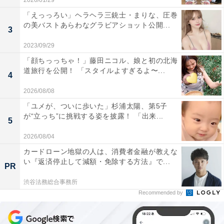
2026/01/29
「えっっろい」ヘラヘラ三銃士・まりな、圧巻
の美バストあらわなグラビアショット公開...
3
2023/09/29
「顔ちっっちゃ！」藤田ニコル、娘と初の北海
道旅行を公開！ 「スタイルよすぎるよ〜...
4
2026/08/08
「ユメが、ついに歩いた」杉浦太陽、第5子
が“立っち”に挑戦する姿を披露！ 「出来...
5
2026/08/04
カードローン地獄の人は、消費者金融が教えな
い『返済停止して減額・免除する方法』で...
PR
渋谷法務総合事務所
Recommended by