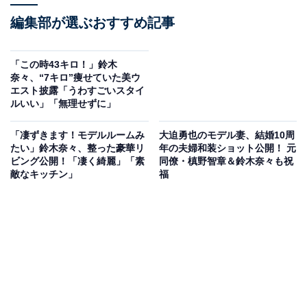
編集部が選ぶおすすめ記事
「この時43キロ！」鈴木
奈々、“7キロ”痩せていた美ウ
エスト披露「うわすごいスタイ
ルいい」「無理せずに」
「凄ずきます！モデルルームみ
大迫勇也のモデル妻、結婚10周
たい」鈴木奈々、整った豪華リ
年の夫婦和装ショット公開！ 元
ビング公開！「凄く綺麗」「素
同僚・槙野智章＆鈴木奈々も祝
敵なキッチン」
福