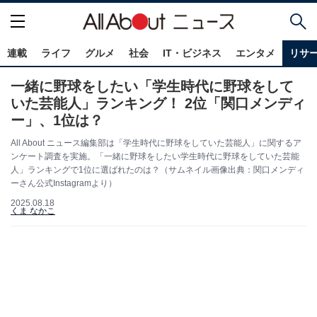
連載
ライフ
グルメ
社会
IT・ビジネス
エンタメ
リサ
一緒に野球をしたい「学生時代に野球をして
いた芸能人」ランキング！ 2位「関口メンディ
ー」、1位は？
All About ニュース編集部は「学生時代に野球をしていた芸能人」に関するア
ンケート調査を実施。「一緒に野球をしたい学生時代に野球をしていた芸能
人」ランキングで1位に選ばれたのは？（サムネイル画像出典：関口メンディ
ーさん公式Instagramより）
2025.08.18
くま なかこ