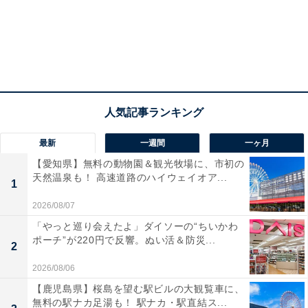
最新
一週間
一ヶ月
【愛知県】無料の動物園＆観光牧場に、市初の
天然温泉も！ 高速道路のハイウェイオア...
1
2026/08/07
「やっと巡り会えたよ」ダイソーの“ちいかわ
ポーチ”が220円で反響。ぬい活＆防災...
2
2026/08/06
【鹿児島県】桜島を望む駅ビルの大観覧車に、
無料の駅ナカ足湯も！ 駅ナカ・駅直結ス...