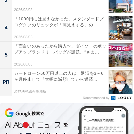
3
2026/08/08
「1000円には見えなかった」スタンダードプ
ロダクツのリュックが「高見えする」の...
4
2026/08/03
「面白いのあったから購入〜」ダイソーのポッ
プアップランドリーバッグが話題。“さま...
5
2026/08/03
カードローン50万円以上の人は、返済を3～6
ヶ月停止して『大幅に減額してから返済...
PR
渋谷法務総合事務所
Recommended by