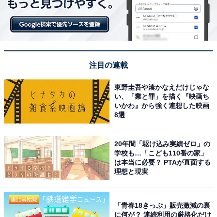
注目の連載
東野圭吾や湊かなえだけじゃな
い、「業と罪」を描く『映画ち
いかわ』から強く連想した映画
8選
20年間「駆け込み実績ゼロ」の
学校も…「こども110番の家」
は本当に必要？ PTAが直面する
理想と現実
「青春18きっぷ」販売激減の裏
に何が？ 連続利用の厳格化だけ