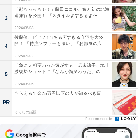
2026/08/05
「顔ちっっちゃ！」藤田ニコル、娘と初の北海
道旅行を公開！ 「スタイルよすぎるよ〜...
3
2026/08/08
佐藤健、ピアノ4台ある広すぎる自宅を大公
開！ 「特注ソファーも凄い」「お部屋の広...
4
2025/09/02
「急に人相変わった気がする」広末涼子、地上
波復帰ショットに「なんか顔変わった」の...
5
2026/08/06
もらえる年金25万円以下の人が知るべき事
PR
くらしの話題
Recommended by