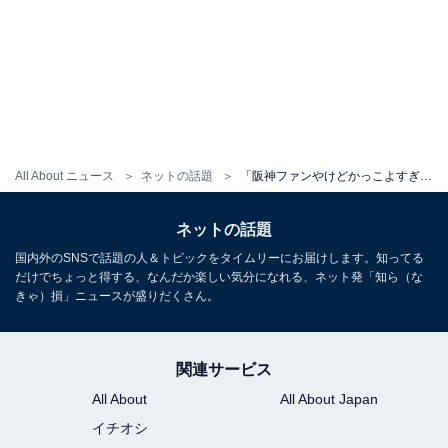
All About ニュース
ネットの話題
「阪神ファンやけどかっこよすぎやろ…」プロ野球選手のオフショットに反響「まじで永遠にタイプ」
ネットの話題
国内外のSNSで話題の人＆トピックをタイムリーにお届けします。知ってる
だけでちょっと得する、なんだか楽しい気分になれる、ネット発「知ら（な
きゃ）損」ニュースが盛りだくさん。
関連サービス
All About
All About Japan
イチオシ