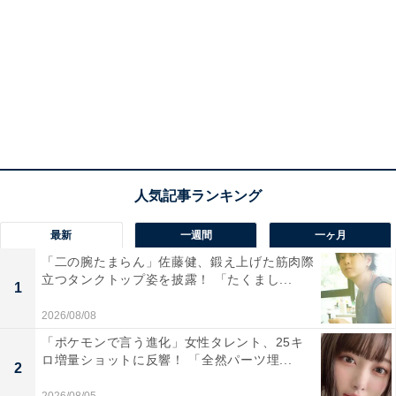
最新
一週間
一ヶ月
「二の腕たまらん」佐藤健、鍛え上げた筋肉際
立つタンクトップ姿を披露！ 「たくまし...
1
2026/08/08
「ポケモンで言う進化」女性タレント、25キ
ロ増量ショットに反響！ 「全然パーツ埋...
2