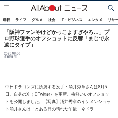
連載
ライフ
グルメ
社会
IT・ビジネス
エンタメ
リサ
「阪神ファンやけどかっこよすぎやろ…」プ
ロ野球選手のオフショットに反響「まじで永
遠にタイプ」
2025.08.06
多町野 望
中日ドラゴンズに所属する投手・涌井秀章さんは8月5
日、自身のX（旧Twitter）を更新。格好いいオフショッ
トを公開しました。【写真】涌井秀章のイケメンショッ
ト涌井さんは「とある日の晴れた午後 今ドラ...