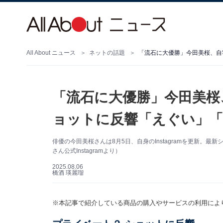
All About ニュース
ネットの話題
「流石に大優勝」今田美桜、自
「流石に大優勝」今田美桜
ョットに反響「えぐい」「
俳優の今田美桜さんは8月5日、自身のInstagramを更新。
さん公式Instagramより）
2025.08.06
橋酒 瑛麗瑠
※本記事で紹介している商品の購入やサービスの利用によ