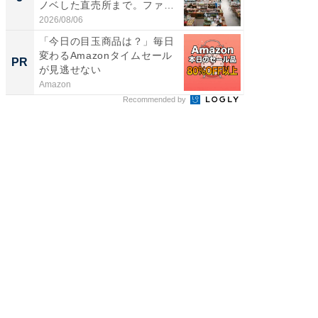
ノベした直売所まで。ファ
は和の
ー...
が...
2026/08/06
2026/08/0
「今日の目玉商品は？」毎日
全国の
変わるAmazonタイムセール
付きの
PR
PR
が見逃せない
Amazon
COCO VIL
Recommended by