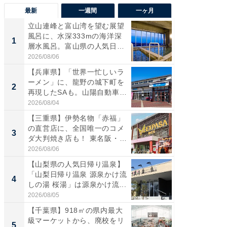
最新
一週間
一ヶ月
立山連峰と富山湾を望む展望
【兵庫
風呂に、水深333mの海洋深
ーメン
1
1
層水風呂。富山県の人気日
再現した
帰...
道...
2026/08/06
2026/08/0
【兵庫県】「世界一忙しいラ
【三重
ーメン」に、龍野の城下町を
「鈴鹿天
2
2
再現したSAも。山陽自動車
は100
道...
2026/08/04
2026/08/0
【三重県】伊勢名物「赤福」
ステラ
の直営店に、全国唯一のコメ
詰め放題
3
3
ダ大判焼き店も！ 東名阪・
00円で「
伊...
2026/08/06
2026/08/0
【山梨県の人気日帰り温泉】
「ミニオ
「山梨日帰り温泉 源泉かけ流
ッグ！ 
4
4
しの湯 桜湯」は源泉かけ流...
ど、夏限
2026/08/05
2026/08/0
【千葉県】918㎡の県内最大
【埼玉
級マーケットから、廃校をリ
「行田天
5
5