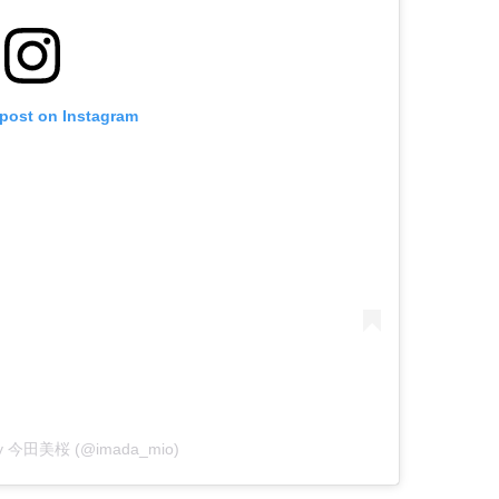
 post on Instagram
 by 今田美桜 (@imada_mio)