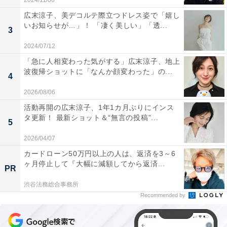
2024/11/06
広末涼子、美デコルテ際立つドレス姿で「嬉し
いお知らせが…」！ 「凄く美しい」「透...
3
2024/07/12
「急に人相変わった気がする」広末涼子、地上
波復帰ショットに「なんか顔変わった」の...
4
2026/08/06
活動再開の広末涼子、1年1カ月ぶりにインス
タ更新！ 最新ショット＆“無言の投稿”...
5
2026/04/07
カードローン50万円以上の人は、返済を3～6
ヶ月停止して『大幅に減額してから返済...
PR
渋谷法務総合事務所
Recommended by