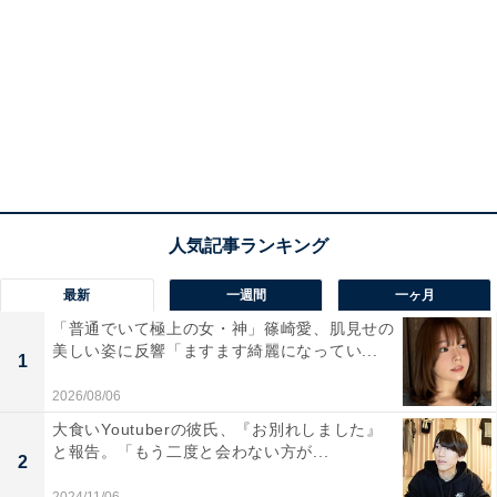
最新
一週間
一ヶ月
「普通でいて極上の女・神」篠崎愛、肌見せの
美しい姿に反響「ますます綺麗になってい...
1
2026/08/06
大食いYoutuberの彼氏、『お別れしました』
と報告。「もう二度と会わない方が...
2