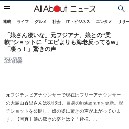
連載
ライフ
グルメ
社会
IT・ビジネス
エンタメ
リサ
「娘さん凄いな」元フジアナ、娘との“柔
軟”ショットに「エビよりも海老反ってるw」
「凄っ！」驚きの声
2025.08.06
橋酒 瑛麗瑠
元フジテレビアナウンサーで現在はフリーアナウンサー
の大島由香里さんは8月3日、自身のInstagramを更新。親
子ショットを公開し、娘の姿に驚きの声が上がっていま
す。【写真】娘の驚きの姿とは？「皆様、...