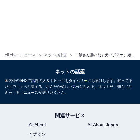
All About ニュース
ネットの話題
「娘さん凄いな」元フジアナ、娘との“柔軟”ショットに「エビよりも海老反ってるw」「凄っ！」驚きの声
ネットの話題
国内外のSNSで話題の人＆トピックをタイムリーにお届けします。知ってる
だけでちょっと得する、なんだか楽しい気分になれる、ネット発「知ら（な
きゃ）損」ニュースが盛りだくさん。
関連サービス
All About
All About Japan
イチオシ