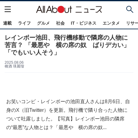
連載
ライフ
グルメ
社会
IT・ビジネス
エンタメ
リサ
レインボー池田、飛行機移動で隣席の人物に
苦言？ 「最悪や 横の席の奴 ばりデカい」
「でもいい人そう」
2025.08.06
橋酒 瑛麗瑠
お笑いコンビ・レインボーの池田直人さんは8月6日、自
身のX（旧Twitter）を更新。飛行機で隣り合った人物に
ついて吐露しました。【写真】レインボー池田の隣席
の“最悪”な人物とは？「最悪や 横の席の奴...