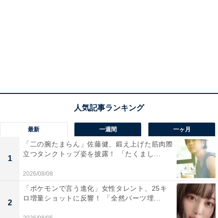
最新
一週間
一ヶ月
「二の腕たまらん」佐藤健、鍛え上げた筋肉際
立つタンクトップ姿を披露！ 「たくまし...
1
2026/08/08
「ポケモンで言う進化」女性タレント、25キ
ロ増量ショットに反響！ 「全然パーツ埋...
2