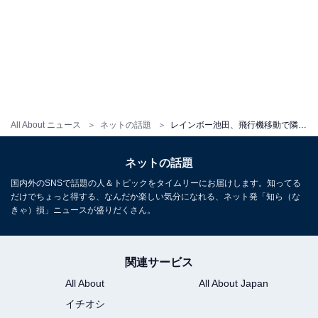
All About ニュース
ネットの話題
レインボー池田、飛行機移動で隣席の人物に苦言？ 「最悪や 横の席の奴 ばりデカい」「でもいい人そう」
ネットの話題
国内外のSNSで話題の人＆トピックをタイムリーにお届けします。知ってる
だけでちょっと得する、なんだか楽しい気分になれる、ネット発「知ら（な
きゃ）損」ニュースが盛りだくさん。
関連サービス
All About
All About Japan
イチオシ