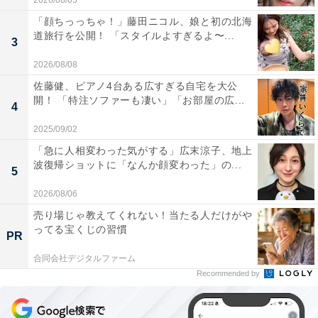
2026/08/05
「顔ちっっちゃ！」藤田ニコル、娘と初の北海
道旅行を公開！ 「スタイルよすぎるよ〜...
3
2026/08/08
佐藤健、ピアノ4台ある広すぎる自宅を大公
開！ 「特注ソファーも凄い」「お部屋の広...
4
2025/09/02
「急に人相変わった気がする」広末涼子、地上
波復帰ショットに「なんか顔変わった」の...
5
2026/08/06
売り場じゃ教えてくれない！当たる人だけがや
ってる宝くじの習慣
PR
合同会社デジタルファーム
Recommended by