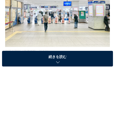
相模大野駅（筆者撮影、以下同）
続きを読む
新宿方面へはもちろん、代々木上原駅で千代田線に乗り
換えれば表参道や大手町へもアクセスしやすく、また箱
根や江ノ島といった人気観光地へも直通で行ける便利な
立地です。
駅の歴史は長く、1929年に「大野信号所」として開設さ
れ、1940年に現在の「相模大野」に改称しました。2024
年からは相模原市市制施行70周年を記念して、
相模原出