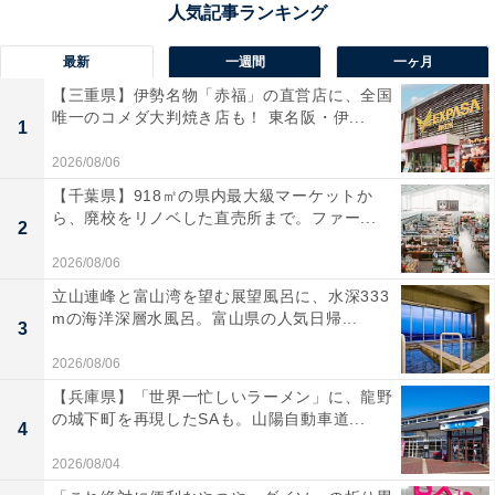
最新
一週間
一ヶ月
初めて来ると、つい見上げそうになります
【三重県】伊勢名物「赤福」の直営店に、全国
相模大野駅に直結の商業施設「
相模大野ステーションス
唯一のコメダ大判焼き店も！ 東名阪・伊...
1
クエア
」は、アメリカ陸軍医療センター（旧・相武台陸
2026/08/06
軍病院）跡地を再開発して1996年に開業しました。現在
【千葉県】918㎡の県内最大級マーケットか
では相模大野の顔役として市民に愛されています。
ら、廃校をリノベした直売所まで。ファー...
2
2026/08/06
立山連峰と富山湾を望む展望風呂に、水深333
mの海洋深層水風呂。富山県の人気日帰...
3
2026/08/06
【兵庫県】「世界一忙しいラーメン」に、龍野
の城下町を再現したSAも。山陽自動車道...
4
2026/08/04