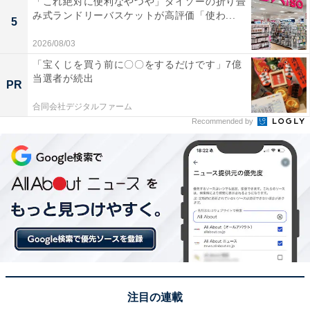
「これ絶対に便利なやつや」ダイソーの折り畳
み式ランドリーバスケットが高評価「使わ...
5
2026/08/03
「宝くじを買う前に〇〇をするだけです」7億
写真左がB館、右がA館
当選者が続出
PR
施設はA館とB館に分かれており、かなり大規模。A・B
合同会社デジタルファーム
館は中央改札からすぐ近くの3階アトリウム広場で繋が
Recommended by
っており、天井の高い開放的な空間が広がっています。
注目の連載