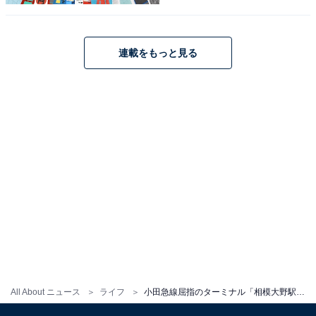
連載をもっと見る
内部テナントがかなり充実しているB館
一方のB館にはスーパー「OdakyuOX」や「無印良品」
「ユニクロ」「ビックカメラ」など、あるとうれしい有
名店舗が多く入っています。
All About ニュース
ライフ
小田急線屈指のターミナル「相模大野駅」は“モール天国”だった！ 駅直結ショッピングと文化施設が集結する街