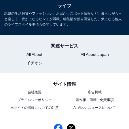
ライフ
話題の生活雑貨やファッション、お出かけスポット情報など、暮らしがもっ
と楽しく、豊かになるヒントが満載。編集部が独自調査した、気になる他人
のライフスタイル事情も公開しています。
ホテル入口は吹き抜けを抜けた外側にあります
加えてB館の高層階には「
ホテルセンチュリー相模大
関連サービス
野
」も。こちらのホテルに宿泊して、滞在中に日帰りで
All About
All About Japan
箱根巡り＆江ノ島歩きをセットで堪能、という旅行プラ
イチオシ
ンも組めそうですね。
サイト情報
会社概要
広告掲載
プライバシーポリシー
著作権・商標・免責事項
当サイトの情報についての注意
All About ニュースについて