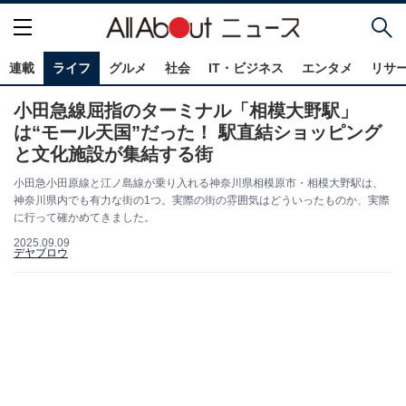
連載
ライフ
グルメ
社会
IT・ビジネス
エンタメ
リサ
小田急線屈指のターミナル「相模大野駅」
は“モール天国”だった！ 駅直結ショッピング
と文化施設が集結する街
小田急小田原線と江ノ島線が乗り入れる神奈川県相模原市・相模大野駅は、
神奈川県内でも有力な街の1つ。実際の街の雰囲気はどういったものか、実際
に行って確かめてきました。
2025.09.09
デヤブロウ