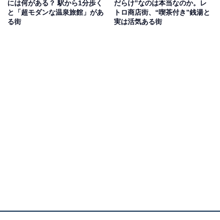
には何がある？ 駅から1分歩く
だらけ”なのは本当なのか。レ
と「超モダンな温泉旅館」があ
トロ商店街、“喫茶付き”銭湯と
る街
実は活気ある街
かなり開放的な空間設計
相模大野駅の中央改札を抜けた先は、かなり広々として
います。ここは駅の東側（南口）と西側（西口）をつな
ぐ通路です。