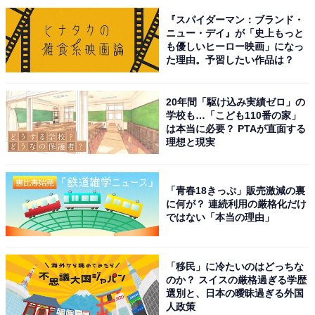
『スパイダーマン：ブランド・
ニュー・デイ』が「史上もっと
も優しいヒーロー映画」になっ
た理由。予習したい作品は？
小田急線の中央改札と直近のA館入口
A館には「成城石井」「ハンズ ビー」などの店舗が。ま
20年間「駆け込み実績ゼロ」の
学校も…「こども110番の家」
た、A館の複数ある入り口のうち、ひとつは中央改札と
は本当に必要？ PTAが直面する
至近距離。改札を抜けて1秒で入店できます。
理想と現実
「青春18きっぷ」販売激減の裏
に何が？ 連続利用の厳格化だけ
ではない「本当の理由」
「移民」に冷たいのはどっちな
のか？ スイスの厳格過ぎる学歴
選別と、日本の曖昧過ぎる外国
人政策