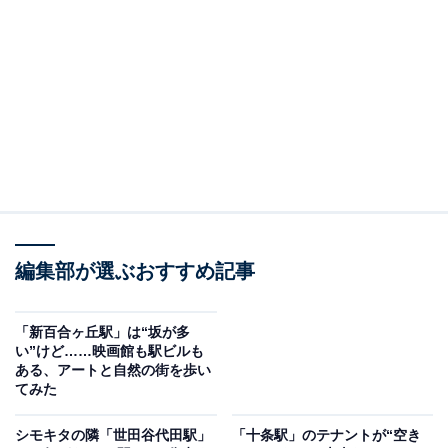
身のバンド・[Alexandros]（アレクサンドロス）の楽曲
『ワタリドリ』が列車接近メロディに採用されていま
す。
駅直結ショッピングモールがデカい！
編集部が選ぶおすすめ記事
「新百合ヶ丘駅」は“坂が多
い”けど……映画館も駅ビルも
ある、アートと自然の街を歩い
てみた
シモキタの隣「世田谷代田駅」
「十条駅」のテナントが“空き