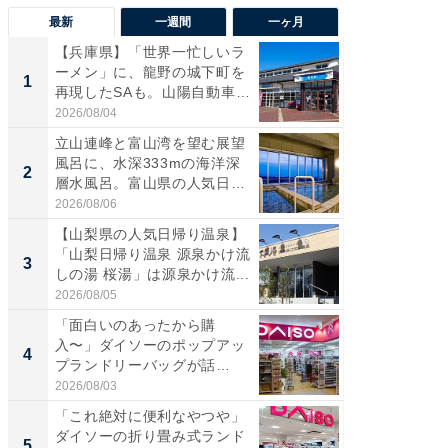
最新
一週間
一ヶ月
【兵庫県】「世界一忙しいラ
【兵庫
ーメン」に、龍野の城下町を
ーメン
1
1
再現したSAも。山陽自動車
再現した
道...
道...
2026/08/04
2026/08/0
立山連峰と富山湾を望む展望
【三重
風呂に、水深333mの海洋深
「鈴鹿天
2
2
層水風呂。富山県の人気日
は100
帰...
2026/08/06
2026/08/0
【山梨県の人気日帰り温泉】
ステラ
「山梨日帰り温泉 源泉かけ流
詰め放題
3
3
しの湯 桜湯」は源泉かけ流...
00円で「
2026/08/05
2026/08/0
「面白いのあったから購
「ミニオ
入〜」ダイソーのポップアッ
ッグ！ 
4
4
プランドリーバッグが話
ど、夏限
題。“さま...
2026/08/03
2026/08/0
「これ絶対に便利なやつや」
【埼玉
ダイソーの折り畳み式ランド
「行田天
5
5