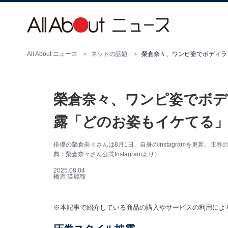
All About ニュース
ネットの話題
榮倉奈々、ワンピ姿でボディラ
榮倉奈々、ワンピ姿でボデ
露「どのお姿もイケてる」
俳優の榮倉奈々さんは8月1日、自身のInstagramを更新。
典：榮倉奈々さん公式Instagramより）
2025.08.04
橋酒 瑛麗瑠
※本記事で紹介している商品の購入やサービスの利用によ