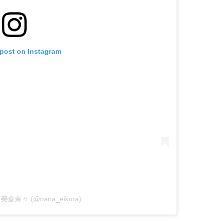
 post on Instagram
by 榮倉奈々 (@nana_eikura)