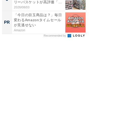
リーバスケットが高評価「使
は和の
わ...
が...
2026/08/03
2026/08/0
「今日の目玉商品は？」毎日
全国の
変わるAmazonタイムセール
付きの
PR
PR
が見逃せない
Amazon
COCO VIL
Recommended by