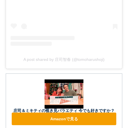
A post shared by 庄司智春 (@tomoharushoji)
庄司＆ミキティの覗き見バラエティ 今でも好きですか？
Amazonで見る