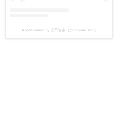
A post shared by 庄司智春 (@tomoharushoji)