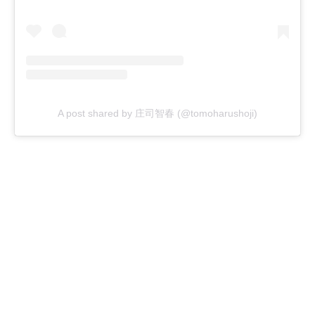
A post shared by 庄司智春 (@tomoharushoji)