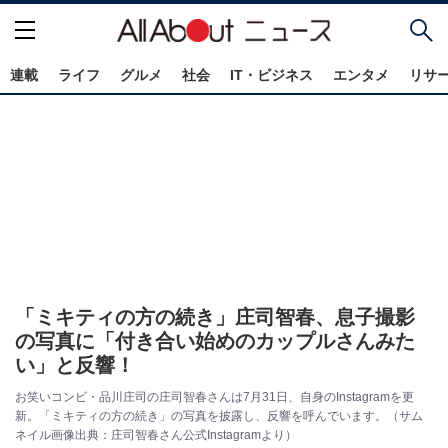
連載
ライフ
グルメ
社会
IT・ビジネス
エンタメ
リサ
「ミキティの方の続き」庄司智春、息子撮影
の写真に「付き合い始めのカップルさんみた
い」と反響！
お笑いコンビ・品川庄司の庄司智春さんは7月31日、自身のInstagramを更
新。「ミキティの方の続き」の写真を披露し、反響を呼んでいます。（サム
ネイル画像出典：庄司智春さん公式Instagramより）