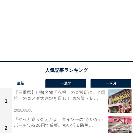
最新
一週間
一ヶ月
【三重県】伊勢名物「赤福」の直営店に、全国
唯一のコメダ大判焼き店も！ 東名阪・伊...
1
2026/08/06
「やっと巡り会えたよ」ダイソーの“ちいかわ
ポーチ”が220円で反響。ぬい活＆防災...
2