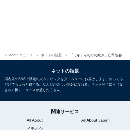
All About ニュース
ネットの話題
「ミキティの方の続き」庄司智春、息子撮影の写真に「付き合い始めのカップルさんみたい」と反響！
ネットの話題
国内外のSNSで話題の人＆トピックをタイムリーにお届けします。知ってる
だけでちょっと得する、なんだか楽しい気分になれる、ネット発「知ら（な
きゃ）損」ニュースが盛りだくさん。
関連サービス
All About
All About Japan
イチオシ