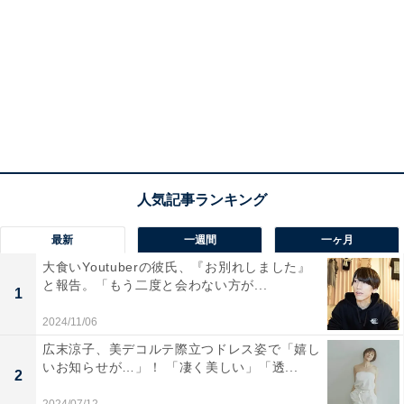
最新
一週間
一ヶ月
大食いYoutuberの彼氏、『お別れしました』
と報告。「もう二度と会わない方が...
1
2024/11/06
広末涼子、美デコルテ際立つドレス姿で「嬉し
いお知らせが…」！ 「凄く美しい」「透...
2