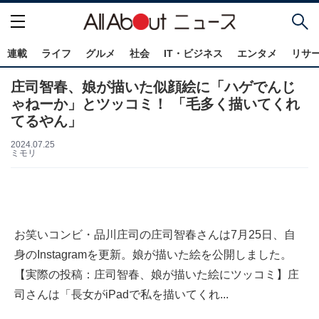
連載
ライフ
グルメ
社会
IT・ビジネス
エンタメ
リサ
庄司智春、娘が描いた似顔絵に「ハゲでんじ
ゃねーか」とツッコミ！ 「毛多く描いてくれ
てるやん」
2024.07.25
ミモリ
お笑いコンビ・品川庄司の庄司智春さんは7月25日、自
身のInstagramを更新。娘が描いた絵を公開しました。
【実際の投稿：庄司智春、娘が描いた絵にツッコミ】庄
司さんは「長女がiPadで私を描いてくれ...