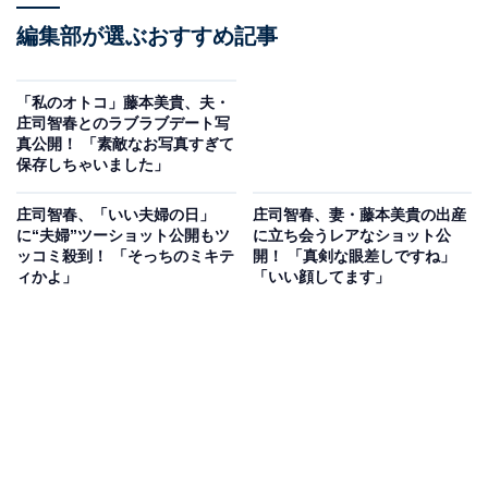
編集部が選ぶおすすめ記事
「私のオトコ」藤本美貴、夫・
庄司智春とのラブラブデート写
真公開！ 「素敵なお写真すぎて
保存しちゃいました」
庄司智春、「いい夫婦の日」
庄司智春、妻・藤本美貴の出産
に“夫婦”ツーショット公開もツ
に立ち会うレアなショット公
ッコミ殺到！ 「そっちのミキテ
開！ 「真剣な眼差しですね」
ィかよ」
「いい顔してます」