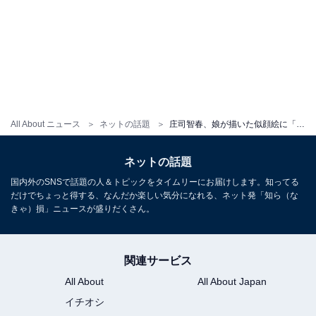
All About ニュース
ネットの話題
庄司智春、娘が描いた似顔絵に「ハゲでんじゃねーか」とツッコミ！ 「毛多く描いてくれてるやん」
ネットの話題
国内外のSNSで話題の人＆トピックをタイムリーにお届けします。知ってる
だけでちょっと得する、なんだか楽しい気分になれる、ネット発「知ら（な
きゃ）損」ニュースが盛りだくさん。
関連サービス
All About
All About Japan
イチオシ