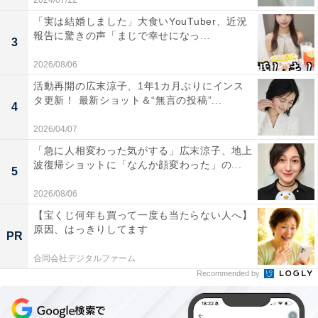
2024/07/12
「実は結婚しました」大食いYouTuber、近況
報告に驚きの声「まじで幸せになっ...
3
2026/08/06
活動再開の広末涼子、1年1カ月ぶりにインス
タ更新！ 最新ショット＆“無言の投稿”...
4
2026/04/07
「急に人相変わった気がする」広末涼子、地上
波復帰ショットに「なんか顔変わった」の...
5
2026/08/06
【宝くじ何年も買って一度も当たらない人へ】
原因、はっきりしてます
PR
合同会社デジタルファーム
Recommended by