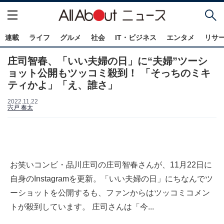
連載
ライフ
グルメ
社会
IT・ビジネス
エンタメ
リサ
庄司智春、「いい夫婦の日」に“夫婦”ツーシ
ョット公開もツッコミ殺到！ 「そっちのミキ
ティかよ」「え、誰さ」
2022.11.22
宍戸 奏太
お笑いコンビ・品川庄司の庄司智春さんが、11月22日に
自身のInstagramを更新。「いい夫婦の日」にちなんでツ
ーショットを公開するも、ファンからはツッコミコメン
トが殺到しています。 庄司さんは「今...