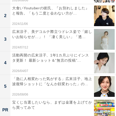
2026/08/06
大食いYoutuberの彼氏、『お別れしました』
と報告。「もう二度と会わない方が...
2
2024/11/06
広末涼子、美デコルテ際立つドレス姿で「嬉し
いお知らせが…」！ 「凄く美しい」「透...
3
2024/07/12
活動再開の広末涼子、1年1カ月ぶりにインス
タ更新！ 最新ショット＆“無言の投稿”...
4
2026/04/07
「急に人相変わった気がする」広末涼子、地上
波復帰ショットに「なんか顔変わった」の...
5
2026/08/06
宝くじ当選したいなら、まずは金運を上げてか
ら買ってみて
PR