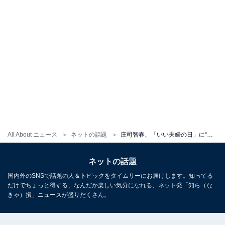
All About ニュース
ネットの話題
庄司智春、「いい夫婦の日」に“夫婦”ツーショット公開もツッコミ殺到！ 「そっちのミキティかよ」「え、誰さ」
ネットの話題
国内外のSNSで話題の人＆トピックをタイムリーにお届けします。知ってる
だけでちょっと得する、なんだか楽しい気分になれる、ネット発「知ら（な
きゃ）損」ニュースが盛りだくさん。