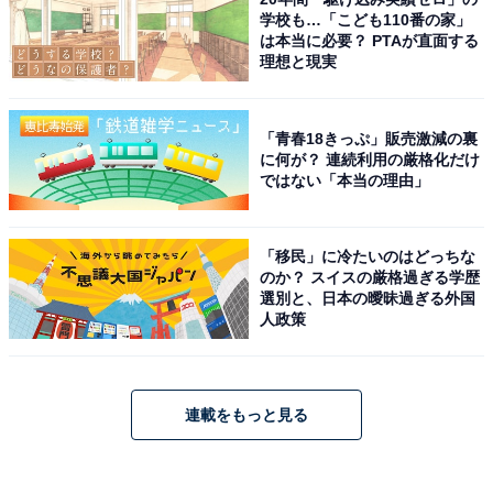
学校も…「こども110番の家」
は本当に必要？ PTAが直面する
理想と現実
「青春18きっぷ」販売激減の裏
に何が？ 連続利用の厳格化だけ
ではない「本当の理由」
「移民」に冷たいのはどっちな
のか？ スイスの厳格過ぎる学歴
選別と、日本の曖昧過ぎる外国
人政策
連載をもっと見る