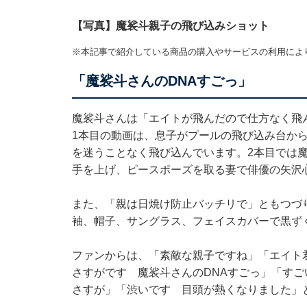
【写真】魔裟斗親子の飛び込みショット
※本記事で紹介している商品の購入やサービスの利用によ
「魔裟斗さんのDNAすごっ」
魔裟斗さんは「エイトが飛んだので仕方なく飛
1本目の動画は、息子がプールの飛び込み台か
を迷うことなく飛び込んでいます。2本目では
手を上げ、ピースポーズを取る妻で俳優の矢沢
また、「親は日焼け防止バッチリで」ともつづ
袖、帽子、サングラス、フェイスカバーで黒ず
ファンからは、「素敵な親子ですね」「エイト
さすがです 魔裟斗さんのDNAすごっ」「す
さすが」「渋いです 目頭が熱くなりました」