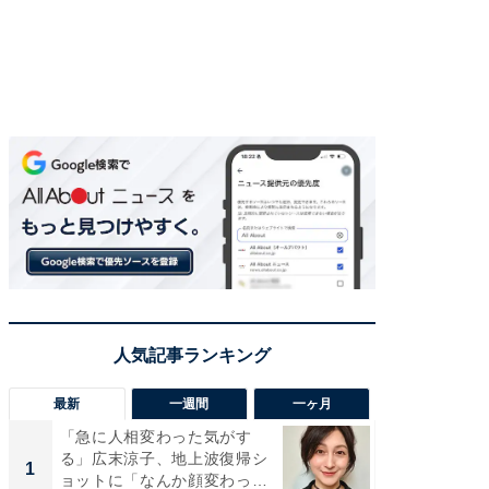
最新
一週間
一ヶ月
「急に人相変わった気がす
「さす
る」広末涼子、地上波復帰シ
は」高
1
1
ョットに「なんか顔変わっ
災地を