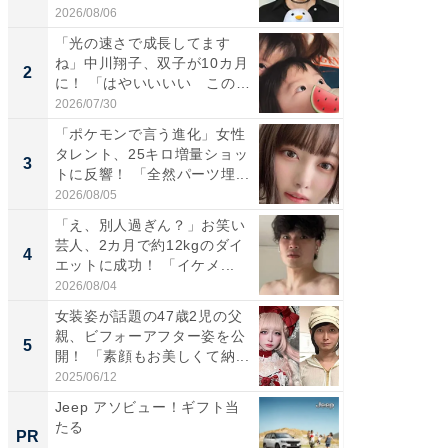
た」の...
「カ...
2026/08/06
2026/08/0
「光の速さで成長してます
「女の
ね」中川翔子、双子が10カ月
介、バ
2
2
に！ 「はやいいいい この
らのプレ
前...
愛...
2026/07/30
2026/08/0
「ポケモンで言う進化」女性
「好感
タレント、25キロ増量ショッ
や、“マ
3
3
トに反響！ 「全然パーツ埋...
画変更
財...
2026/08/05
2026/07/3
「え、別人過ぎん？」お笑い
「脚が
芸人、2カ月で約12kgのダイ
横川尚
4
4
エットに成功！ 「イケメ...
ムキな姿
刃...
2026/08/04
2026/08/0
女装姿が話題の47歳2児の父
「2人と
親、ビフォーアフター姿を公
團十郎
5
5
開！ 「素顔もお美しくて納...
「後ろ
「...
2025/06/12
2026/08/0
Jeep アソビュー！ギフト当
すべて
たる
るその
PR
PR