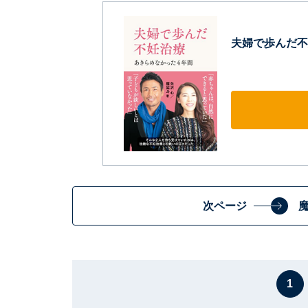
夫婦で歩んだ不
次ページ
1