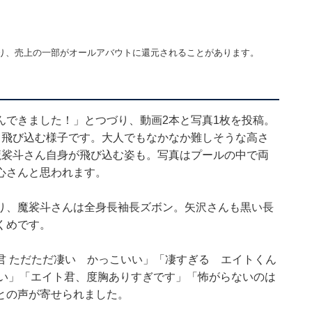
り、売上の一部がオールアバウトに還元されることがあります。
んできました！」とつづり、動画2本と写真1枚を投稿。
ら飛び込む様子です。大人でもなかなか難しそうな高さ
魔裟斗さん自身が飛び込む姿も。写真はプールの中で両
心さんと思われます。
り、魔裟斗さんは全身長袖長ズボン。矢沢さんも黒い長
くめです。
君 ただただ凄い かっこいい」「凄すぎる エイトくん
ごい」「エイト君、度胸ありすぎです」「怖がらないのは
との声が寄せられました。