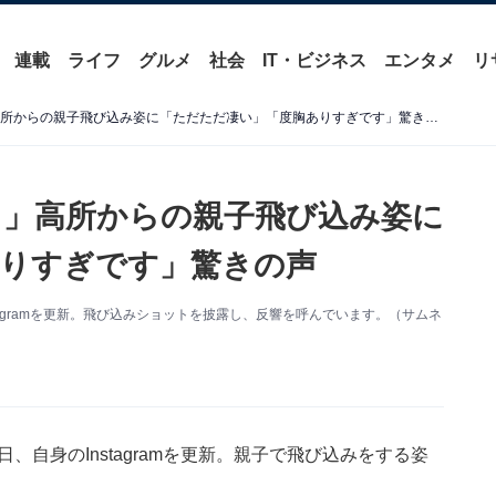
連載
ライフ
グルメ
社会
IT・ビジネス
エンタメ
リ
「魔裟斗さんのDNAすごっ」高所からの親子飛び込み姿に「ただただ凄い」「度胸ありすぎです」驚きの声
っ」高所からの親子飛び込み姿に
りすぎです」驚きの声
stagramを更新。飛び込みショットを披露し、反響を呼んでいます。（サムネ
日、自身のInstagramを更新。親子で飛び込みをする姿