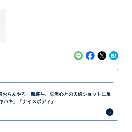
婦おらんやろ」魔裟斗、矢沢心との夫婦ショットに反
ッキバキ」「ナイスボディ」