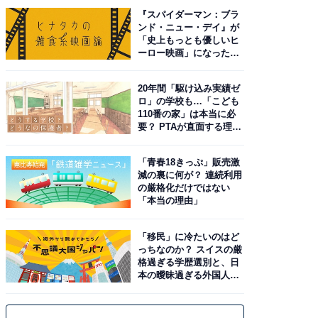
『スパイダーマン：ブラ
ンド・ニュー・デイ』が
「史上もっとも優しいヒ
ーロー映画」になった理
由。予習したい作品は？
20年間「駆け込み実績ゼ
ロ」の学校も…「こども
110番の家」は本当に必
要？ PTAが直面する理想
と現実
「青春18きっぷ」販売激
減の裏に何が？ 連続利用
の厳格化だけではない
「本当の理由」
「移民」に冷たいのはど
っちなのか？ スイスの厳
格過ぎる学歴選別と、日
本の曖昧過ぎる外国人政
策