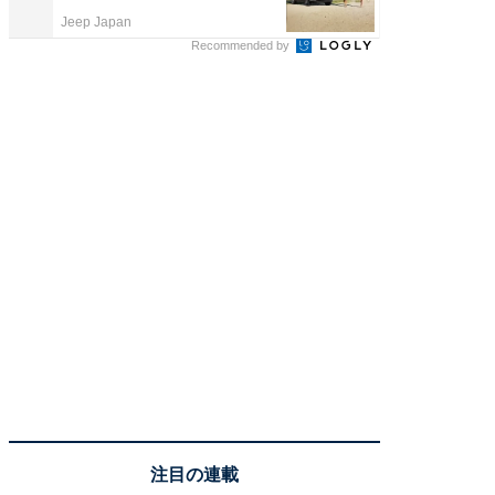
Jeep Japan
COCO VIL
Recommended by
注目の連載