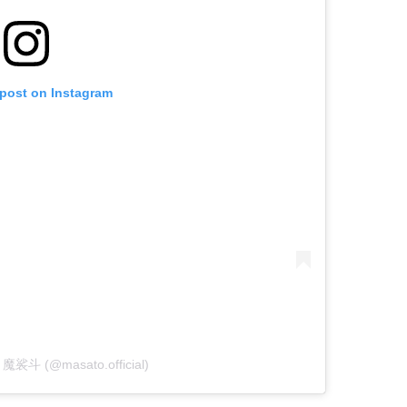
 post on Instagram
y 魔裟斗 (@masato.official)