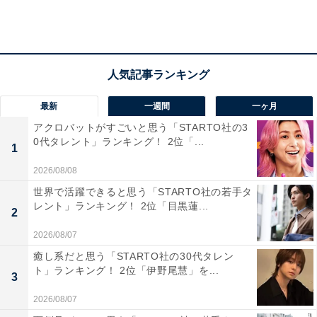
す。
居住者コメントでは「お洒落な飲食店が多く外食も楽し
める」「百貨店やカフェが充実」「利便性が高く、中心
地に歩いて行ける」「公園や美術館も近く、自然との距
離も近い」などの声があり、昨年2位から1位に順位を上
最新
一週間
一ヶ月
げました。
アクロバットがすごいと思う「STARTO社の3
0代タレント」ランキング！ 2位「...
1
※回答者のコメントは原文ママです
2026/08/08
世界で活躍できると思う「STARTO社の若手タ
この記事の筆者：坂上 恵
レント」ランキング！ 2位「目黒蓮...
2
All About ニュースの編集者。オールアバウトに入社後、
2026/08/07
SNSトレンドにフォーカスした記事執筆やSEOライティ
癒し系だと思う「STARTO社の30代タレン
ングの経験を経て、のちにAll About ニュースチームのメ
ト」ランキング！ 2位「伊野尾慧」を...
3
ンバーに参入。現在は旅行・カルチャー・エンタメなど
2026/08/07
を中心に企画編集を担当。東京都出身。居酒屋巡りとス