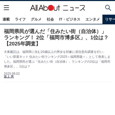
連載
ライフ
グルメ
社会
IT・ビジネス
エンタメ
リサ
福岡県民が選んだ「住みたい街（自治体）」
ランキング！ 2位「福岡市博多区」、1位は？
【2025年調査】
大東建託は、福岡県に住む20歳以上の男女を対象に居住意向調査を行い、
「いい部屋ネット 住みたい街ランキング2025＜福岡県版＞」として発表しま
した。福岡県民が選ぶ「住みたい街（自治体）」ランキングの2位は「福岡市
博多区」、1位は？
2025.08.02
坂上 恵