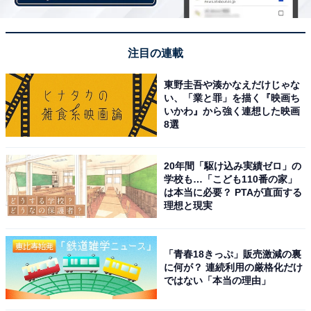
こちらもおすすめ
福岡県民が選んだ「住みここち（駅）」ランキ
注目の連載
ング！ 2位「祇園」、1位は？【2025年調査】
東野圭吾や湊かなえだけじゃな
い、「業と罪」を描く『映画ち
いかわ』から強く連想した映画
8選
20年間「駆け込み実績ゼロ」の
学校も…「こども110番の家」
は本当に必要？ PTAが直面する
1
2
理想と現実
「青春18きっぷ」販売激減の裏
に何が？ 連続利用の厳格化だけ
ではない「本当の理由」