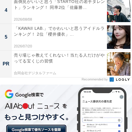
面倒見がいいと思う「STARTO社の若手タレン
ポーツ観戦が生きがい。
ト」ランキング！ 同率2位「佐藤勝...
4
2026/08/08
5位までの全ランキング結果を見
次ページ
「KAWAII LAB.」でかわいいと思うアイドルラ
る
ンキング！ 2位「櫻井優衣」...
5
2026/07/20
売り場じゃ教えてくれない！当たる人だけがや
ってる宝くじの習慣
PR
合同会社デジタルファーム
Recommended by