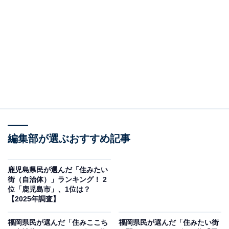
＞5位までの全ランキング結果を見る
2位：福岡市博多区／233票
福岡市博多区は、市東部に位置し、博多駅・福岡空港・
博多港という陸海空の拠点を備えた九州の玄関口です。
駅周辺には多くの商業施設、企業、文化施設が集中して
おり、交通の便と都市機能が高水準で融合しています。
居住者からは「旅行や帰省に便利な立地」「商業施設が
編集部が選ぶおすすめ記事
豊富で買い物や外食がしやすい」「子育て環境や医療施
設も充実」といった声が多く寄せられ、生活のあらゆる
鹿児島県民が選んだ「住みたい
シーンに対応できるまちとして評価されています。
街（自治体）」ランキング！ 2
位「鹿児島市」、1位は？
【2025年調査】
福岡県民が選んだ「住みここち
福岡県民が選んだ「住みたい街