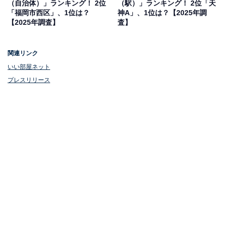
（自治体）」ランキング！ 2位
（駅）」ランキング！ 2位「天
「福岡市西区」、1位は？
神A」、1位は？【2025年調
【2025年調査】
査】
関連リンク
いい部屋ネット
プレスリリース
1位：福岡市中央区／247票
福岡市中央区は、九州最大の商業地・天神や薬院、大濠
公園、福岡PayPayドームなどを擁する都市の中枢です。
アクセス性の高さやショッピング、文化、自然環境のバ
ランスが魅力で、住みたい街として高い人気を誇りま