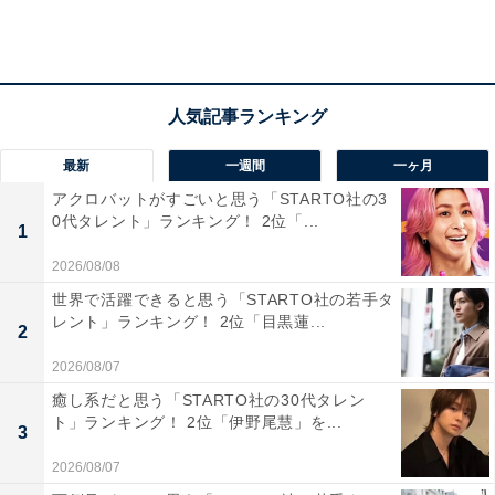
より、天神方面へのアクセスもさらに向上しています。
居住者コメントでは「子供のいる家庭向けの施設や医療
環境が整っている」「生活に必要な施設がすべて揃って
いる」「空港や新幹線、バスの発着にも便利でビジネ
ス・プライベートともに最適」といった声があり、7年
最新
一週間
一ヶ月
連続で1位の座を守りました。
アクロバットがすごいと思う「STARTO社の3
0代タレント」ランキング！ 2位「...
1
※回答者のコメントは原文ママです
2026/08/08
※2つ以上近接駅を統合した場合は、駅名の後に
世界で活躍できると思う「STARTO社の若手タ
A（area）を付記
レント」ランキング！ 2位「目黒蓮...
2
2026/08/07
この記事の筆者：坂上 恵
癒し系だと思う「STARTO社の30代タレン
All About ニュースの編集者。オールアバウトに入社後、
ト」ランキング！ 2位「伊野尾慧」を...
3
SNSトレンドにフォーカスした記事執筆やSEOライティ
2026/08/07
ングの経験を経て、のちにAll About ニュースチームのメ