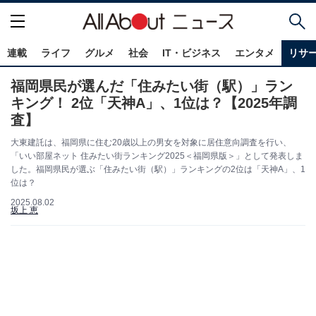
連載
ライフ
グルメ
社会
IT・ビジネス
エンタメ
リサ
福岡県民が選んだ「住みたい街（駅）」ラン
キング！ 2位「天神A」、1位は？【2025年調
査】
大東建託は、福岡県に住む20歳以上の男女を対象に居住意向調査を行い、
「いい部屋ネット 住みたい街ランキング2025＜福岡県版＞」として発表しま
した。福岡県民が選ぶ「住みたい街（駅）」ランキングの2位は「天神A」、1
位は？
2025.08.02
坂上 恵