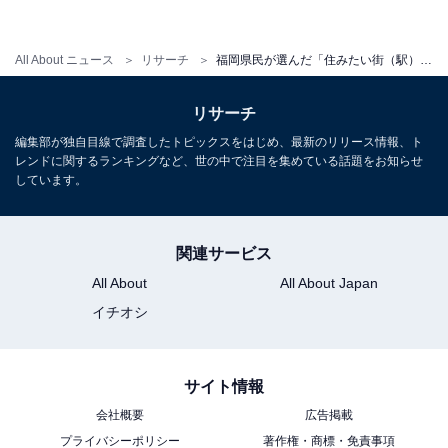
All About ニュース
リサーチ
福岡県民が選んだ「住みたい街（駅）」ランキング！ 2位「天神A」、1位は？【2025年調査】
リサーチ
編集部が独自目線で調査したトピックスをはじめ、最新のリリース情報、ト
レンドに関するランキングなど、世の中で注目を集めている話題をお知らせ
しています。
関連サービス
All About
All About Japan
イチオシ
サイト情報
会社概要
広告掲載
プライバシーポリシー
著作権・商標・免責事項