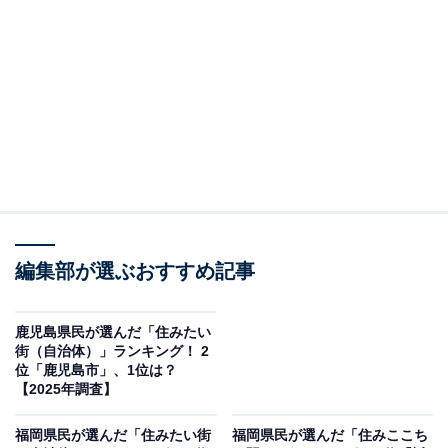
＞5位までの全ランキング結果を見る
2位：天神A（地下鉄空港線 他）／115票
天神・天神南・西鉄福岡（天神）駅近辺の、九州最大の
繁華街を形成する福岡市中央区の中心的エリア。買い物
や通勤、通学などあらゆる面で利便性が高く、「天神ビ
ッグバン」による再開発でさらなる発展が見込まれま
す。
編集部が選ぶおすすめ記事
居住者からは「買い物も移動も便利で街も綺麗」「徒歩
圏内で何でも揃い、生活に不便がない」「交通基盤が整
鹿児島県民が選んだ「住みたい
っており、朝早く・夜遅くでも対応できる」との声が寄
街（自治体）」ランキング！ 2
位「鹿児島市」、1位は？
せられ、利便性と都市の魅力が共存する点が評価されま
【2025年調査】
した。
福岡県民が選んだ「住みたい街
福岡県民が選んだ「住みここち