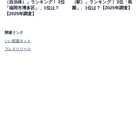
（自治体）」ランキング！ 2位
（駅）」ランキング！ 2位「祇
「福岡市博多区」、1位は？
園」、1位は？【2025年調査】
【2025年調査】
関連リンク
いい部屋ネット
プレスリリース
1位：博多（JR鹿児島本線）／242票
博多駅は、九州最大のターミナル駅として多くの商業施
設と交通機関が集積し、九州全域や本州へのアクセスの
起点となるエリアです。近年では地下鉄七隈線の延伸に