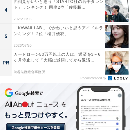
面倒見がいいと思う「STARTO社の若手タレン
ンバーに参入。現在は旅行・カルチャー・エンタメなど
ト」ランキング！ 同率2位「佐藤勝...
4
を中心に企画編集を担当。東京都出身。居酒屋巡りとス
ポーツ観戦が生きがい。
2026/08/08
「KAWAII LAB.」でかわいいと思うアイドルラ
ンキング！ 2位「櫻井優衣」...
5
5位までの全ランキング結果を見
次ページ
2026/07/20
る
カードローン50万円以上の人は、返済を3～6
ヶ月停止して『大幅に減額してから返済...
PR
渋谷法務総合事務所
Recommended by