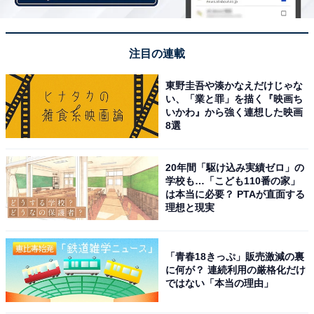
注目の連載
こちらもおすすめ
東野圭吾や湊かなえだけじゃな
福岡県民が選んだ「住みここち（自治体）」ラ
い、「業と罪」を描く『映画ち
ンキング！ 2位「福岡市西区」、1位は？
いかわ』から強く連想した映画
【2025年調査】
8選
20年間「駆け込み実績ゼロ」の
学校も…「こども110番の家」
は本当に必要？ PTAが直面する
理想と現実
1
2
「青春18きっぷ」販売激減の裏
に何が？ 連続利用の厳格化だけ
ではない「本当の理由」