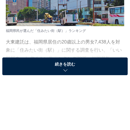
福岡県民が選んだ「住みたい街（駅）」ランキング
大東建託は、福岡県居住の20歳以上の男女7,438人を対
象に「住みたい街（駅）」に関する調査を行い、「いい
部屋ネット 住みたい街ランキング2025＜福岡県版＞」と
続きを読む
して結果を発表しました。調査は2025年の回答をもとに
集計しています。なお、福岡県居住者の2025年の回答を
九州エリア内の駅を対象にしてランキングを集計してい
ます。
本記事では、福岡県民が選んだ「住みたい街（駅）」ラ
ンキングを紹介します。