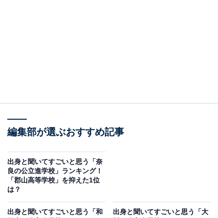
的に示すものではありません
＞5位までの全ランキング結果を見る
2位：彦根東高等学校／34票
彦根東高等学校は、彦根城のすぐ近くという歴史ある環
境に位置し、創立以来の伝統を大切に守りながらも現代
的な教育を実践する進学校です。文武両道を掲げる校風
のもとで、学業と部活動の両立を実現しており、国公立
編集部が選ぶおすすめ記事
大学への高い進学実績を誇ります。地域とのつながりを
大切にしながら、生徒の自主性と社会性を伸ばす教育方
出身と聞いてすごいと思う「奈
良の公立進学校」ランキング！
針が、卒業後の活躍にもつながっているのでしょう。
「郡山高等学校」を抑えた1位
は？
回答者からは「国公立大学合格者は毎年延べ200人以
出身と聞いてすごいと思う「和
出身と聞いてすごいと思う「大
上、硬式野球部は甲子園にも出場していて凄いと思いま