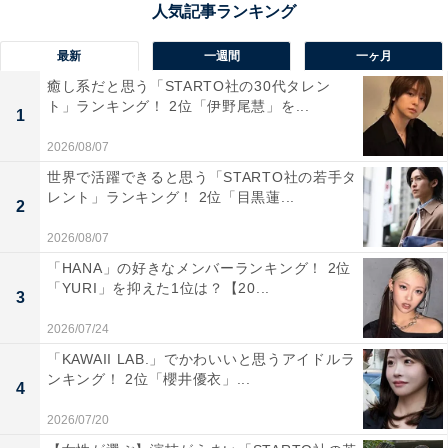
最新
一週間
一ヶ月
癒し系だと思う「STARTO社の30代タレン
ト」ランキング！ 2位「伊野尾慧」を...
1
2026/08/07
世界で活躍できると思う「STARTO社の若手タ
1位：膳所高等学校／73票
レント」ランキング！ 2位「目黒蓮...
2
2026/08/07
滋賀県を代表する進学校、膳所高等学校は、県内外から
「HANA」の好きなメンバーランキング！ 2位
注目を集める名門校です。特に理数科の実績が際立って
「YURI」を抑えた1位は？【20...
3
おり、京都大学や大阪大学などの難関国公立大学に多数
の合格者を出しています。探究的な学びを取り入れた教
2026/07/24
育プログラムも魅力で、生徒の論理的思考力や課題解決
「KAWAII LAB.」でかわいいと思うアイドルラ
ンキング！ 2位「櫻井優衣」...
能力を高める指導が徹底。学力・人間力ともに高水準の
4
育成を目指す姿勢が、他校にはない存在感を放っていま
2026/07/20
す。