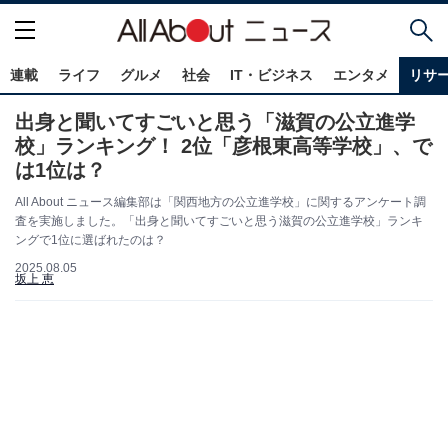
連載
ライフ
グルメ
社会
IT・ビジネス
エンタメ
リサ
出身と聞いてすごいと思う「滋賀の公立進学
校」ランキング！ 2位「彦根東高等学校」、で
は1位は？
All About ニュース編集部は「関西地方の公立進学校」に関するアンケート調
査を実施しました。「出身と聞いてすごいと思う滋賀の公立進学校」ランキ
ングで1位に選ばれたのは？
2025.08.05
坂上 恵