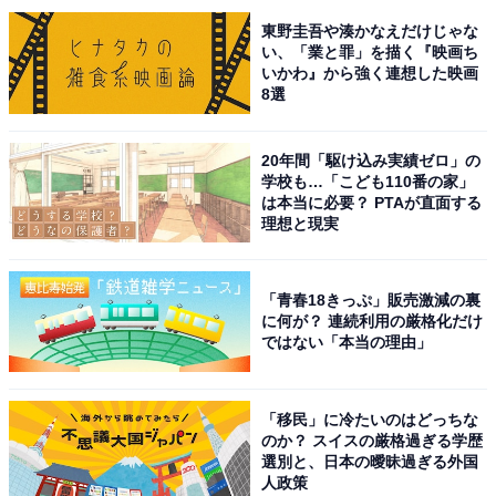
タメなどを担当。東京都出身、居酒屋巡りとスポーツ観
東野圭吾や湊かなえだけじゃな
い、「業と罪」を描く『映画ち
戦が趣味。
いかわ』から強く連想した映画
8選
次ページ
5位までのランキング結果を見る
20年間「駆け込み実績ゼロ」の
学校も…「こども110番の家」
は本当に必要？ PTAが直面する
理想と現実
「青春18きっぷ」販売激減の裏
に何が？ 連続利用の厳格化だけ
ではない「本当の理由」
「移民」に冷たいのはどっちな
のか？ スイスの厳格過ぎる学歴
選別と、日本の曖昧過ぎる外国
人政策