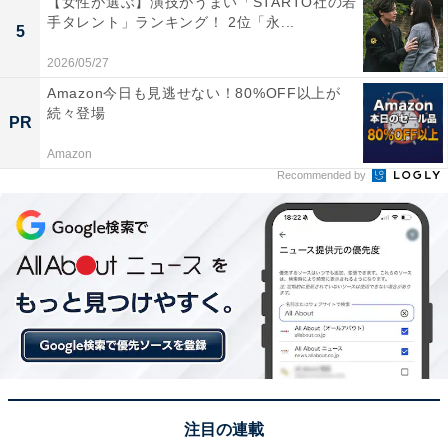
【女性が選ぶ】演技がうまい「STARTO社の若
手タレント」ランキング！ 2位「永...
5
回答者からは「特に理系の進学実績がすごく、出身者に
2026/05/27
は優秀な人が多いというイメージが強いから」(30代男性
Amazon今日も見逃せない！80%OFF以上が
／富山県)、「京都大学への進学実績がすごいというイメ
続々登場
PR
ージがあるから」(40代男性／鹿児島県)、「膳所高等学
Amazon
校は滋賀県トップの進学校で、優秀な生徒が多いです。
Recommended by
したがって、ここを出ていれば、すなおにすごいと思い
ます」(60代男性／新潟県)といった声が集まりました。
※回答者からのコメントは原文ママです
＞Amazonで参考書をチェックする
この記事の筆者：坂上 恵
All About ニュース編集部の編集者。SNSトレンドやSEO
注目の連載
ライティングに熟達し、現在は旅行・カルチャー・エン