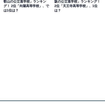
歌山の公立進学校」ランキン
阪の公立進学校」ランキング！
す」(50代女性／広島県)、「滋賀県東部エリアのトップ
グ！ 2位「向陽高等学校」、で
2位「天王寺高等学校」、1位
校で、京大・阪大・神大・国公立医学部等に多数進学実
は1位は？
は？
績がある」(60代男性／大阪府)、「彦根東高校出身と聞
くと、確かな学力と堅実な人柄を併せ持った人物という
印象を受けます。長い歴史と伝統を持ち、滋賀県内でも
随一の進学実績を誇る名門校です。文武両道の精神も根
付いており、厳しい環境の中でも努力を積み重ねてきた
姿勢が社会での信頼につながっています。出身校として
誇らしく、まさに『すごい』と思える存在です」(40代女
性／滋賀県)といった声が集まりました。