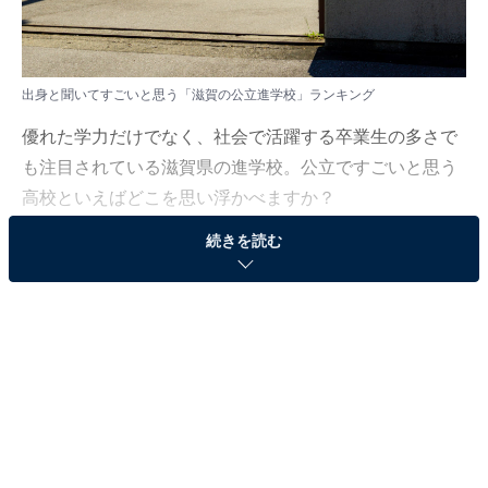
出身と聞いてすごいと思う「滋賀の公立進学校」ランキング
優れた学力だけでなく、社会で活躍する卒業生の多さで
も注目されている滋賀県の進学校。公立ですごいと思う
高校といえばどこを思い浮かべますか？
続きを読む
All About ニュース編集部では、2025年7月2〜15日の期
間、全国20〜60代の男女142人を対象に、「関西地方の
公立進学校」に関するアンケートを実施しました。その
中から、「出身と聞いてすごいと思う滋賀の公立進学
校」ランキングの結果をご紹介します。
※本調査は全国142人を対象に実施したもので、結果は
回答者の意見を集計したものであり、全体の意見を断定