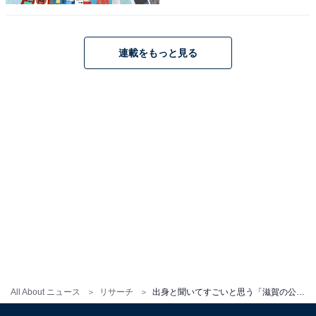
こちらもおすすめ
連載をもっと見る
文武両道だと思う「滋賀の公立進学校」ランキ
ング！ 「彦根東高等学校」を28票差で抑えた1
位は？
1
2
All About ニュース
リサーチ
出身と聞いてすごいと思う「滋賀の公立進学校」ランキング！ 2位「彦根東高等学校」、では1位は？