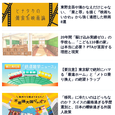
東野圭吾や湊かなえだけじゃな
い、「業と罪」を描く『映画ち
次ページ
5位までのランキング結果を見る
いかわ』から強く連想した映画
8選
20年間「駆け込み実績ゼロ」の
学校も…「こども110番の家」
は本当に必要？ PTAが直面する
理想と現実
【要注意】東京駅で絶対にハマ
る「最遠ホーム」と「メトロ乗
り換え」の絶望トラップ
「移民」に冷たいのはどっちな
のか？ スイスの厳格過ぎる学歴
選別と、日本の曖昧過ぎる外国
人政策