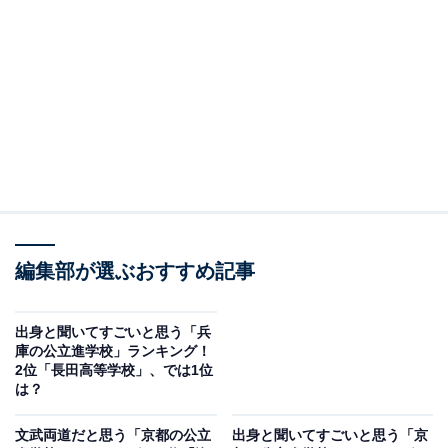
的に示すものではありません
＞5位までの全ランキング結果を見る
2位：天王寺高等学校／38票
大阪市内の中でも特に学力レベルが高い進学校として知
られる天王寺高等学校は、文理学科の設置によって多様
な進路希望に対応する柔軟な教育体制を築いています。
探究活動や課題研究を重視したカリキュラムを通じて、
編集部が選ぶおすすめ記事
生徒の学問的好奇心や社会的視野を育てる点も特筆すべ
き点。国公立大学への高い合格率に加え、地域とのつな
出身と聞いてすごいと思う「兵
庫の公立進学校」ランキング！
がりを大切にする姿勢が、生徒の人間的成長にも好影響
2位「長田高等学校」、では1位
を与えています。
は？
文武両道だと思う「京都の公立
出身と聞いてすごいと思う「京
回答者からは「府内トップクラスの実績に加えて、真面