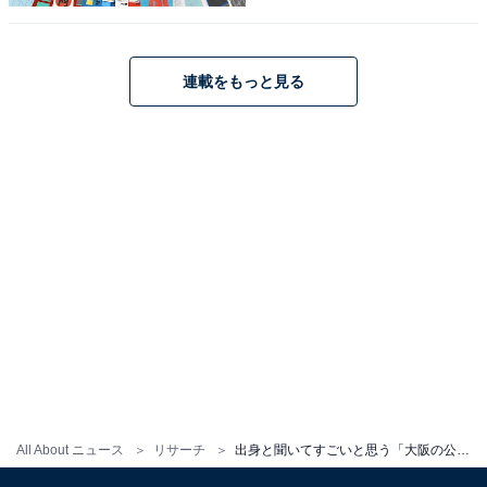
こちらもおすすめ
文武両道だと思う「大阪の公立進学校」ランキ
ング！ 2位「天王寺高等学校」を抑えた1位は？
連載をもっと見る
1
2
All About ニュース
リサーチ
出身と聞いてすごいと思う「大阪の公立進学校」ランキング！ 2位「天王寺高等学校」、1位は？