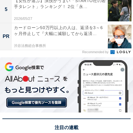
【女性が選ぶ】演技がうまい「STARTO社の若
な印象があるから」(30代男性／富山県)、「全国的にも
手タレント」ランキング！ 2位「永...
5
有名な難関校で、出身者のレベルの高さが社会的にも評
2026/05/27
価されているからです」(30代女性／東京都)、「明治時
カードローン50万円以上の人は、返済を3～6
代に設立された歴史ある学校なのもあり、これまでに多
ヶ月停止して『大幅に減額してから返済...
PR
くの著名な卒業生を輩出してます」(40代女性／長崎県)
渋谷法務総合事務所
といった声が集まりました。
Recommended by
※回答者からのコメントは原文ママです
＞Amazonで参考書をチェックする
この記事の筆者：坂上 恵
All About ニュース編集部の編集者。SNSトレンドやSEO
ライティングに熟達し、現在は旅行・カルチャー・エン
タメなどを担当。東京都出身、居酒屋巡りとスポーツ観
注目の連載
戦が趣味。