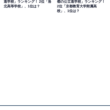
進学校」ランキング！ 2位「洛
都の公立進学校」ランキング！
目で芯のある生徒が多い印象。出身と聞くと『できる人
北高等学校」、1位は？
2位「京都教育大学附属高
なんだな』と思う」(30代女性／秋田県)、「京大、阪大
校」、1位は？
などの国公立大学に毎年100人以上の合格者を出してい
て、医学部に進学実績も高いと思います」(30代男性／兵
庫県)、「私は大阪出身なのですが昔から頭の良い人は天
王寺高校に進学するというイメージがあります」(60代男
性／大阪府)といった声が集まりました。