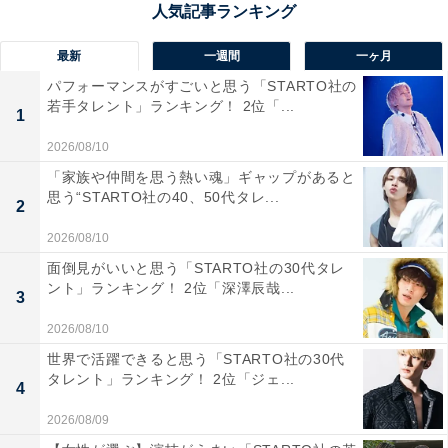
最新
一週間
一ヶ月
パフォーマンスがすごいと思う「STARTO社の
1位：北野高等学校／84票
若手タレント」ランキング！ 2位「...
1
2026/08/10
北野高等学校は、大阪府内のみならず全国でも屈指の進
「家族や仲間を思う熱い魂」ギャップがあると
学校として知られる名門校です。創立150年を超える歴
思う“STARTO社の40、50代タレ...
2
史のなかで、京都大学・大阪大学をはじめとする難関大
2026/08/10
学への合格者を毎年多数輩出し、その実績は他校を圧
面倒見がいいと思う「STARTO社の30代タレ
倒。勉学だけでなく運動部や文化部も活発で、生徒の自
ント」ランキング！ 2位「深澤辰哉...
3
主性と多様な能力の伸長が重視されています。知性と人
間力を兼ね備えた人材の育成に力を注ぐその姿勢は、ま
2026/08/10
さに「文武両道」の体現と言えるでしょう。
世界で活躍できると思う「STARTO社の30代
タレント」ランキング！ 2位「ジェ...
4
回答者からは「難関国公立大学への進学者数が非常に多
2026/08/09
く、歴史も古いため、出身者と聞くだけで知的で努力家