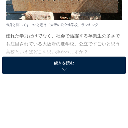
出身と聞いてすごいと思う「大阪の公立進学校」ランキング
優れた学力だけでなく、社会で活躍する卒業生の多さで
も注目されている大阪府の進学校。公立ですごいと思う
高校といえばどこを思い浮かべますか？
続きを読む
All About ニュース編集部では、2025年7月2〜15日の期
間、全国20〜60代の男女142人を対象に、「関西地方の
公立進学校」に関するアンケートを実施しました。その
中から、「出身と聞いてすごいと思う大阪の公立進学
校」ランキングの結果をご紹介します。
※本調査は全国142人を対象に実施したもので、結果は
回答者の意見を集計したものであり、全体の意見を断定