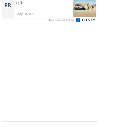
たる
30kg
PR
PR
Jeep Japan
BLAZE
Recommended by