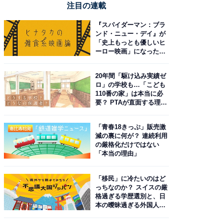
注目の連載
『スパイダーマン：ブラ
ンド・ニュー・デイ』が
「史上もっとも優しいヒ
ーロー映画」になった理
由。予習したい作品は？
20年間「駆け込み実績ゼ
ロ」の学校も…「こども
110番の家」は本当に必
要？ PTAが直面する理想
と現実
「青春18きっぷ」販売激
減の裏に何が？ 連続利用
の厳格化だけではない
「本当の理由」
「移民」に冷たいのはど
っちなのか？ スイスの厳
格過ぎる学歴選別と、日
本の曖昧過ぎる外国人政
策