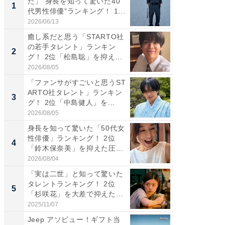
た」“身長を知って驚いた40
タレント
1
1
代男性俳優”ランキング！ 1...
「井ノ原
2026/06/13
2026/08/0
癒し系だと思う「STARTO社
ギャップ
の若手タレント」ランキン
RTO社
2
2
グ！ 2位「松島聡」を抑え...
キング！
2026/08/05
2026/08/0
「ファンサがすごいと思うST
癒し系だ
ARTO社タレント」ランキン
の若手
3
3
グ！ 2位「中島健人」を...
グ！ 2
2026/08/05
2026/08/0
身長を知って驚いた「50代女
「ギャッ
性俳優」ランキング！ 2位
RTO社
4
4
「鈴木保奈美」を抑えた圧
グ！ 2
倒...
2026/08/04
2026/07/3
「実は二世」と知って驚いた
「世界で
タレントランキング！ 2位
ARTO
5
5
「杉咲花」を大差で抑えた1
グ！ 2
位...
2025/11/07
2026/08/0
Jeep アソビュー！ギフト当
小さな