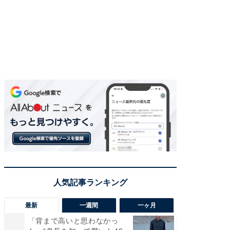
最新
一週間
一ヶ月
「背まで高いと思わなかっ
「癒し系