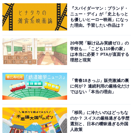
る
『スパイダーマン：ブランド・
ニュー・デイ』が「史上もっと
も優しいヒーロー映画」になっ
た理由。予習したい作品は？
20年間「駆け込み実績ゼロ」の
学校も…「こども110番の家」
は本当に必要？ PTAが直面する
理想と現実
「青春18きっぷ」販売激減の裏
に何が？ 連続利用の厳格化だけ
ではない「本当の理由」
「移民」に冷たいのはどっちな
こちらもおすすめ
のか？ スイスの厳格過ぎる学歴
選別と、日本の曖昧過ぎる外国
入学したら自慢できそうな「宮城の公立進学
人政策
校」ランキング！ 2位「仙台第一高等学校」を