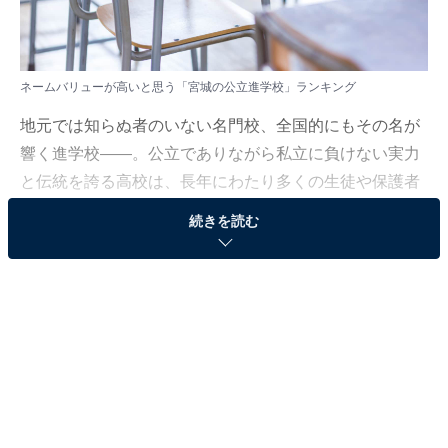
ネームバリューが高いと思う「宮城の公立進学校」ランキング
地元では知らぬ者のいない名門校、全国的にもその名が
響く進学校——。公立でありながら私立に負けない実力
と伝統を誇る高校は、長年にわたり多くの生徒や保護者
の憧れの的となってきました。その中でも特に「名前を
続きを読む
聞くだけでレベルの高さが伝わる」と評価されたのは？
All About ニュース編集部は2025年7月3～15日、20～60
代の男女150人を対象に「北海道・東北地方の公立進学
校」に関する独自のアンケート調査を実施しました。今
回はその中から、ネームバリューが高いと思う「宮城の
公立進学校」ランキングを紹介します！