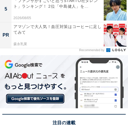
「ファンサがすごいと思うSTARTO社タレン
は分からないが、昔から宮城で偏差値が高いナンバース
ト」ランキング！ 2位「中島健人」を...
5
クールだから」（30代女性／神奈川県）、「難関大学へ
2026/08/05
の合格実績が高く、将来の選択肢を広げてくれる実力校
アマゾンで大人気！血圧対策はコーヒーに足し
として評価されているから」（20代女性／東京都）とい
てみて
PR
った声がありました。
森永乳業
Recommended by
※回答者のコメントは原文ママです
この記事の筆者：坂上 恵
All About ニュース編集部の編集者。SNSトレンドやSEO
ライティングに強みがあり、旅行・カルチャー・エンタ
メを中心に企画編集を担当。東京都出身。居酒屋巡りと
スポーツ観戦が趣味。
6位までの全ランキング結果を見
注目の連載
次ページ