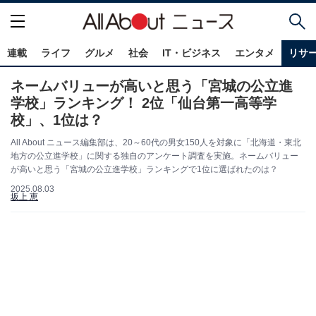
連載
ライフ
グルメ
社会
IT・ビジネス
エンタメ
リサ
ネームバリューが高いと思う「宮城の公立進
学校」ランキング！ 2位「仙台第一高等学
校」、1位は？
All About ニュース編集部は、20～60代の男女150人を対象に「北海道・東北
地方の公立進学校」に関する独自のアンケート調査を実施。ネームバリュー
が高いと思う「宮城の公立進学校」ランキングで1位に選ばれたのは？
2025.08.03
坂上 恵