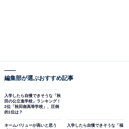
＞6位までの全ランキング結果を見る
2位：仙台第一高等学校／52票
2位は「仙台第一高等学校」でした。仙台第一高校は、
宮城県のみならず東北地方全体で「一高」として知られ
る名門です。古くからの伝統と進学実績に支えられた信
頼感があり、進学校としての認知度は群を抜いていま
す。その名を聞けば、知的でしっかりとした教育を受け
た生徒がいるというイメージを抱かれるほどの影響力を
編集部が選ぶおすすめ記事
持っています。
入学したら自慢できそうな「秋
田の公立進学校」ランキング！
回答者からは「東北大学への合格者が多く、文武両道と
2位「秋田南高等学校」、圧倒
して知られてます。体育祭でのマスゲームが有名で自慢
的1位は？
できます」（50代女性／広島県）、「宮城県の最難関校
ネームバリューが高いと思う
入学したら自慢できそうな「福
で、東大や医学部への進学者も多い。校風は厳しく生徒