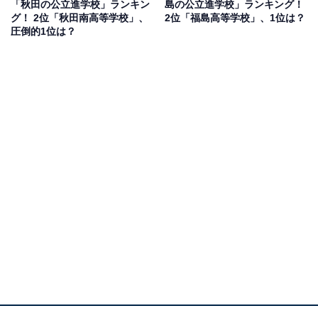
「秋田の公立進学校」ランキン
島の公立進学校」ランキング！
のレベルも非常に高いため、合格すれば周囲から尊敬さ
グ！ 2位「秋田南高等学校」、
2位「福島高等学校」、1位は？
れること間違いなし」（30代女性／秋田県）、「校則な
圧倒的1位は？
どのしばりが緩やかで自由でのびのびと学べる環境が魅
力。自由なのにも関わらず学ぶ姿勢が真面目でトップク
ラスの有名大学への進学率も高い」（50代回答しない／
大阪府）などのコメントがありました。