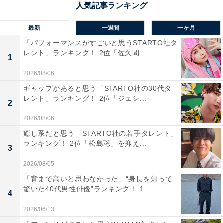
最新
一週間
一ヶ月
1位：仙台第二高等学校／64票
「パフォーマンスがすごいと思うSTARTO社タ
レント」ランキング！ 2位「佐久間...
1
1位は「仙台第二高等学校」でした。仙台第二高校は、
2026/08/06
「仙台二高」として全国的に知られる存在で、宮城県内
ギャップがあると思う「STARTO社の30代タ
でも最も高い知名度を誇る進学校です。文武両道の校風
レント」ランキング！ 2位「ジェシ...
2
と、長年にわたり難関大学合格者を多数輩出してきた実
2026/08/06
績が、その名を大きくしています。教育関係者の間でも
癒し系だと思う「STARTO社の若手タレント」
評価が高く、その名は進学希望者にとっての憧れであ
ランキング！ 2位「松島聡」を抑え...
3
り、地域の誇りでもあります。
2026/08/05
回答者のコメントを見ると「宮城県内で常にトップクラ
「背まで高いと思わなかった」“身長を知って
驚いた40代男性俳優”ランキング！ 1...
スの偏差値を誇り、東京大学をはじめとする難関大学へ
4
の合格実績も非常に豊富です。その高い学力水準と伝統
2026/06/13
が自慢できるから」（30代女性／北海道）、「今の順位